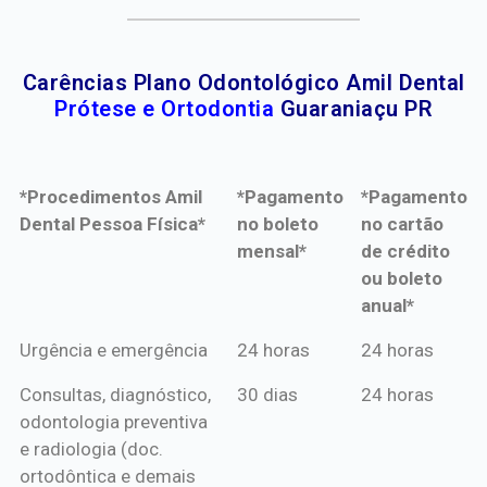
Carências Plano Odontológico Amil Dental
Prótese e Ortodontia
Guaraniaçu PR
*Procedimentos Amil
*Pagamento
*Pagamento
Dental Pessoa Física*
no boleto
no cartão
mensal*
de crédito
ou boleto
anual*
*Procedimentos Amil
*Pagamento
*Pagamento
Urgência e emergência
24 horas
24 horas
Dental Pessoa Física*
no boleto
no cartão
Consultas, diagnóstico,
30 dias
24 horas
mensal*
de crédito
odontologia preventiva
ou boleto
e radiologia (doc.
anual*
ortodôntica e demais