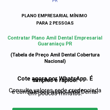
PR
PLANO EMPRESARIAL MÍNIMO
PARA 2 PESSOAS
Contratar Plano Amil Dental Empresarial
Guaraniaçu PR
(Tabela de Preço Amil Dental Cobertura
Nacional)
Cote agora por WhatsApp. É
simples e rápido!
Consulte valores, rede credenciada
e contrate seu plano Amil Dental
em poucos minutos.