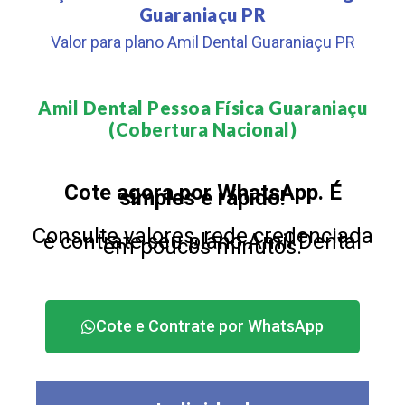
Guaraniaçu PR
Valor para plano Amil Dental Guaraniaçu PR
Amil Dental Pessoa Física Guaraniaçu
(Cobertura Nacional)​
Cote agora por WhatsApp. É
simples e rápido!
Consulte valores, rede credenciada
e contrate seu plano Amil Dental
em poucos minutos.
Cote e Contrate por WhatsApp