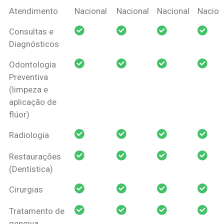
Coberturas
Nacional
Criança
Prótese
Ortodo
Atendimento
Nacional
Nacional
Nacional
Nacion
Amil Dental
Consultas e
Pessoa Física
Diagnósticos
Odontologia
Preventiva
(limpeza e
aplicação de
flúor)
Radiologia
Restaurações
(Dentística)
Cirurgias
Tratamento de
gengiva