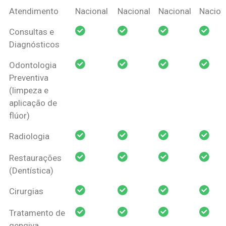
Coberturas
Nacional
Criança
Prótese
Ortodo
Atendimento
Nacional
Nacional
Nacional
Nacion
Amil Dental
Consultas e
Pessoa Física
Diagnósticos
Odontologia
Preventiva
(limpeza e
aplicação de
flúor)
Radiologia
Restaurações
(Dentística)
Cirurgias
Tratamento de
gengiva