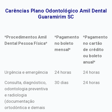
Carências Plano Odontológico Amil Dental
Guaramirim SC​
*Procedimentos Amil
*Pagamento
*Pagamento
Dental Pessoa Física*
no boleto
no cartão
mensal*
de crédito
ou boleto
anual*
*Procedimentos Amil
*Pagamento
*Pagamento
Urgência e emergência
24 horas
24 horas
Dental Pessoa Física*
no boleto
no cartão
Consulta, diagnóstico,
30 dias
24 horas
mensal*
de crédito
odontologia preventiva
ou boleto
e radiologia
anual*
(documentação
ortodôntica e demais