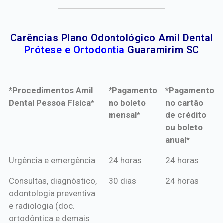
Carências Plano Odontológico Amil Dental
Prótese e Ortodontia
Guaramirim SC
*Procedimentos Amil
*Pagamento
*Pagamento
Dental Pessoa Física*
no boleto
no cartão
mensal*
de crédito
ou boleto
anual*
*Procedimentos Amil
*Pagamento
*Pagamento
Urgência e emergência
24 horas
24 horas
Dental Pessoa Física*
no boleto
no cartão
Consultas, diagnóstico,
30 dias
24 horas
mensal*
de crédito
odontologia preventiva
ou boleto
e radiologia (doc.
anual*
ortodôntica e demais