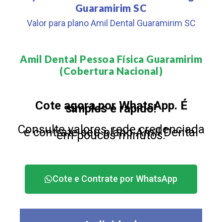
Guaramirim SC
Valor para plano Amil Dental Guaramirim SC
Amil Dental Pessoa Física Guaramirim
(Cobertura Nacional)​
Cote agora por WhatsApp. É
simples e rápido!
Consulte valores, rede credenciada
e contrate seu plano Amil Dental
em poucos minutos.
Cote e Contrate por WhatsApp