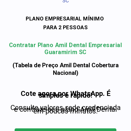
SC
PLANO EMPRESARIAL MÍNIMO
PARA 2 PESSOAS
Contratar Plano Amil Dental Empresarial
Guaramirim SC
(Tabela de Preço Amil Dental Cobertura
Nacional)
Cote agora por WhatsApp. É
simples e rápido!
Consulte valores, rede credenciada
e contrate seu plano Amil Dental
em poucos minutos.