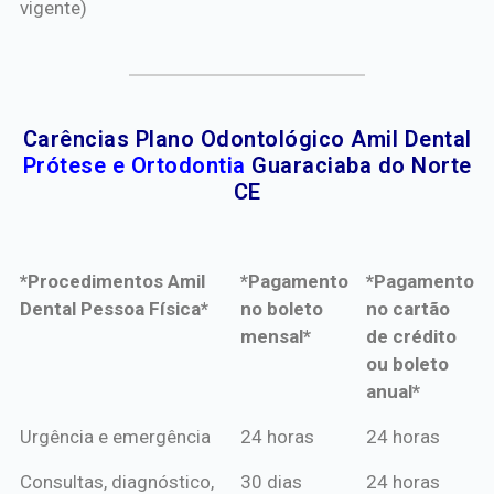
vigente)
Carências Plano Odontológico Amil Dental
Prótese e Ortodontia
Guaraciaba do Norte
CE
*Procedimentos Amil
*Pagamento
*Pagamento
Dental Pessoa Física*
no boleto
no cartão
mensal*
de crédito
ou boleto
anual*
*Procedimentos Amil
*Pagamento
*Pagamento
Urgência e emergência
24 horas
24 horas
Dental Pessoa Física*
no boleto
no cartão
Consultas, diagnóstico,
30 dias
24 horas
mensal*
de crédito