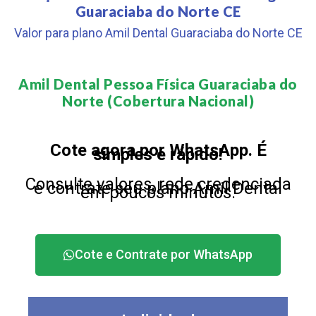
Guaraciaba do Norte CE
Valor para plano Amil Dental Guaraciaba do Norte CE
Amil Dental Pessoa Física Guaraciaba do
Norte (Cobertura Nacional)​
Cote agora por WhatsApp. É
simples e rápido!
Consulte valores, rede credenciada
e contrate seu plano Amil Dental
em poucos minutos.
Cote e Contrate por WhatsApp