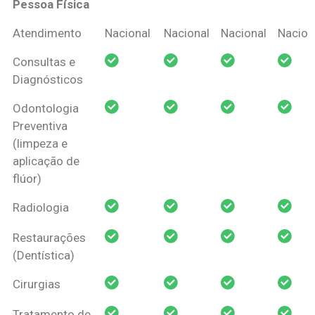
Pessoa Física
Coberturas
Nacional
Criança
Prótese
Ortodo
Atendimento
Nacional
Nacional
Nacional
Nacion
Amil Dental
Consultas e
Pessoa Física
Diagnósticos
Odontologia
Preventiva
(limpeza e
aplicação de
flúor)
Radiologia
Restaurações
(Dentística)
Cirurgias
Tratamento de