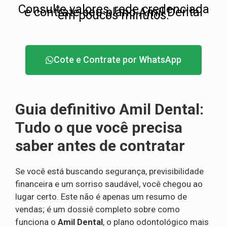
Consulte valores, rede credenciada
e contrate seu plano Amil Dental
em poucos minutos.
Cote e Contrate por WhatsApp
Guia definitivo Amil Dental:
Tudo o que você precisa
saber antes de contratar
Se você está buscando segurança, previsibilidade
financeira e um sorriso saudável, você chegou ao
lugar certo. Este não é apenas um resumo de
vendas; é um dossiê completo sobre como
funciona o
Amil Dental
, o plano odontológico mais