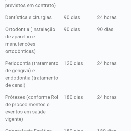
previstos em contrato)
Dentística e cirurgias
90 dias
24 horas
Ortodontia (Instalação
90 dias
90 dias
de aparelho e
manutenções
ortodônticas)
Periodontia (tratamento
120 dias
24 horas
de gengiva) e
endodontia (tratamento
de canal)
Próteses (conforme Rol
180 dias
24 horas
de procedimentos e
eventos em saúde
vigente)
Odontologia Estética
180 dias
180 dias