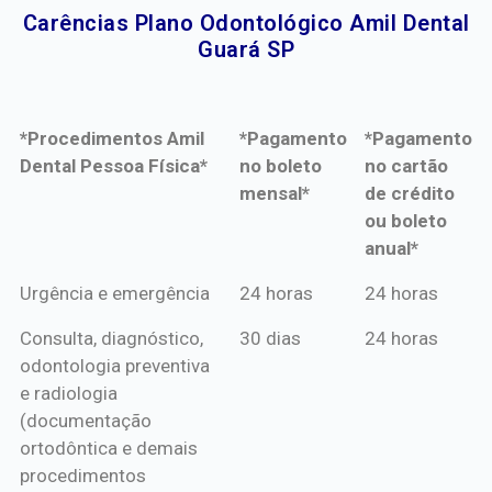
Carências Plano Odontológico Amil Dental
Guará SP​
*Procedimentos Amil
*Pagamento
*Pagamento
Dental Pessoa Física*
no boleto
no cartão
mensal*
de crédito
ou boleto
anual*
*Procedimentos Amil
*Pagamento
*Pagamento
Urgência e emergência
24 horas
24 horas
Dental Pessoa Física*
no boleto
no cartão
Consulta, diagnóstico,
30 dias
24 horas
mensal*
de crédito
odontologia preventiva
ou boleto
e radiologia
anual*
(documentação
ortodôntica e demais
procedimentos