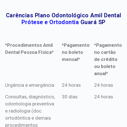
Carências Plano Odontológico Amil Dental
Prótese e Ortodontia
Guará SP
*Procedimentos Amil
*Pagamento
*Pagamento
Dental Pessoa Física*
no boleto
no cartão
mensal*
de crédito
ou boleto
anual*
*Procedimentos Amil
*Pagamento
*Pagamento
Urgência e emergência
24 horas
24 horas
Dental Pessoa Física*
no boleto
no cartão
Consultas, diagnóstico,
30 dias
24 horas
mensal*
de crédito
odontologia preventiva
ou boleto
e radiologia (doc.
anual*
ortodôntica e demais
procedimentos