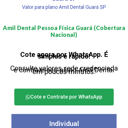
Valor para plano Amil Dental Guará SP
Amil Dental Pessoa Física Guará (Cobertura
Nacional)​
Cote agora por WhatsApp. É
simples e rápido!
Consulte valores, rede credenciada
e contrate seu plano Amil Dental
em poucos minutos.
Cote e Contrate por WhatsApp
Individual