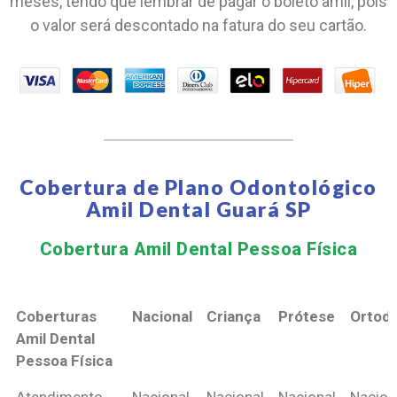
meses, tendo que lembrar de pagar o boleto amil, pois
o valor será descontado na fatura do seu cartão.
Cobertura de Plano Odontológico
Amil Dental Guará SP
Cobertura Amil Dental Pessoa Física​
Coberturas
Nacional
Criança
Prótese
Ortodo
Amil Dental
Pessoa Física
Coberturas
Nacional
Criança
Prótese
Ortodo
Atendimento
Nacional
Nacional
Nacional
Nacion