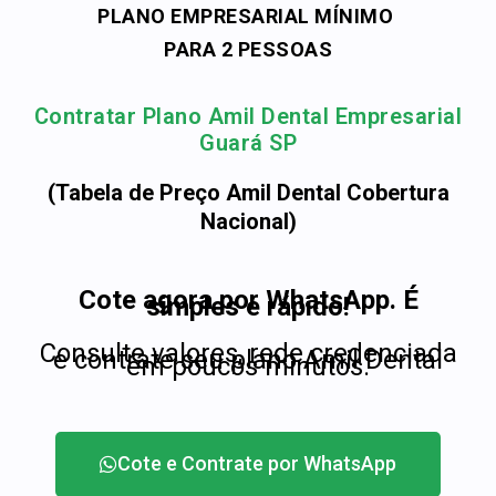
PLANO EMPRESARIAL MÍNIMO
PARA 2 PESSOAS
Contratar Plano Amil Dental Empresarial
Guará SP
(Tabela de Preço Amil Dental Cobertura
Nacional)
Cote agora por WhatsApp. É
simples e rápido!
Consulte valores, rede credenciada
e contrate seu plano Amil Dental
em poucos minutos.
Cote e Contrate por WhatsApp