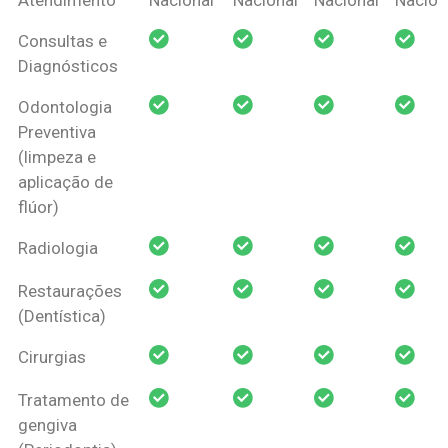
Amil Dental
Consultas e
Pessoa Física
Diagnósticos
Odontologia
Preventiva
(limpeza e
aplicação de
flúor)
Radiologia
Restaurações
(Dentística)
Cirurgias
Tratamento de
gengiva