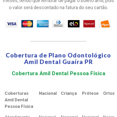
meses, tendo que lembrar de pagar o boleto amil, pois
o valor será descontado na fatura do seu cartão.
Cobertura de Plano Odontológico
Amil Dental Guaíra PR
Cobertura Amil Dental Pessoa Física​
Coberturas
Nacional
Criança
Prótese
Ortodo
Amil Dental
Pessoa Física
Coberturas
Nacional
Criança
Prótese
Ortodo
Atendimento
Nacional
Nacional
Nacional
Nacion