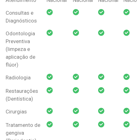
Amil Dental
Consultas e
Pessoa Física
Diagnósticos
Odontologia
Preventiva
(limpeza e
aplicação de
flúor)
Radiologia
Restaurações
(Dentística)
Cirurgias
Tratamento de
gengiva