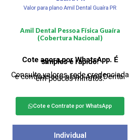
Valor para plano Amil Dental Guaíra PR
Amil Dental Pessoa Física Guaíra
(Cobertura Nacional)​
Cote agora por WhatsApp. É
simples e rápido!
Consulte valores, rede credenciada
e contrate seu plano Amil Dental
em poucos minutos.
Cote e Contrate por WhatsApp
Individual