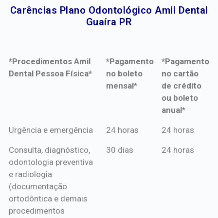
Carências Plano Odontológico Amil Dental
Guaíra PR​
*Procedimentos Amil
*Pagamento
*Pagamento
Dental Pessoa Física*
no boleto
no cartão
mensal*
de crédito
ou boleto
anual*
*Procedimentos Amil
*Pagamento
*Pagamento
Urgência e emergência
24 horas
24 horas
Dental Pessoa Física*
no boleto
no cartão
Consulta, diagnóstico,
30 dias
24 horas
mensal*
de crédito
odontologia preventiva
ou boleto
e radiologia
anual*
(documentação
ortodôntica e demais
procedimentos