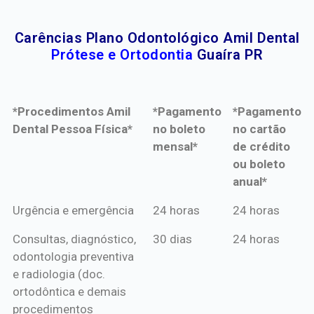
Carências Plano Odontológico Amil Dental
Prótese e Ortodontia
Guaíra PR
*Procedimentos Amil
*Pagamento
*Pagamento
Dental Pessoa Física*
no boleto
no cartão
mensal*
de crédito
ou boleto
anual*
*Procedimentos Amil
*Pagamento
*Pagamento
Urgência e emergência
24 horas
24 horas
Dental Pessoa Física*
no boleto
no cartão
Consultas, diagnóstico,
30 dias
24 horas
mensal*
de crédito
odontologia preventiva
ou boleto
e radiologia (doc.
anual*
ortodôntica e demais
procedimentos