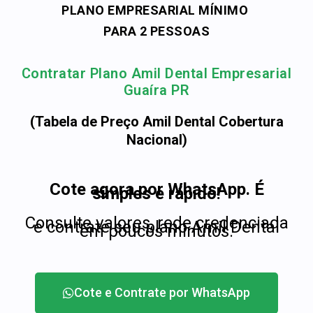
PLANO EMPRESARIAL MÍNIMO
PARA 2 PESSOAS
Contratar Plano Amil Dental Empresarial
Guaíra PR
(Tabela de Preço Amil Dental Cobertura
Nacional)
Cote agora por WhatsApp. É
simples e rápido!
Consulte valores, rede credenciada
e contrate seu plano Amil Dental
em poucos minutos.
Cote e Contrate por WhatsApp