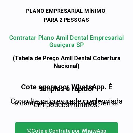
PLANO EMPRESARIAL MÍNIMO
PARA 2 PESSOAS
Contratar Plano Amil Dental Empresarial
Guaiçara SP
(Tabela de Preço Amil Dental Cobertura
Nacional)
Cote agora por WhatsApp. É
simples e rápido!
Consulte valores, rede credenciada
e contrate seu plano Amil Dental
em poucos minutos.
Cote e Contrate por WhatsApp