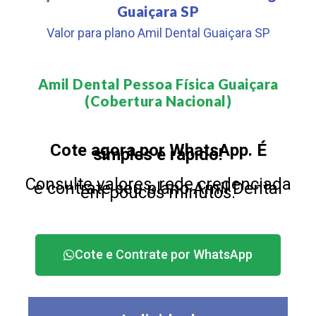
Guaiçara SP
Valor para plano Amil Dental Guaiçara SP
Amil Dental Pessoa Física Guaiçara
(Cobertura Nacional)​
Cote agora por WhatsApp. É
simples e rápido!
Consulte valores, rede credenciada
e contrate seu plano Amil Dental
em poucos minutos.
Cote e Contrate por WhatsApp