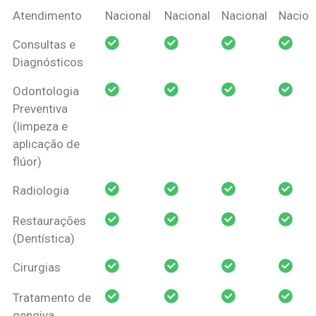
Coberturas
Nacional
Criança
Prótese
Ortodo
Atendimento
Nacional
Nacional
Nacional
Nacion
Amil Dental
Consultas e
Pessoa Física
Diagnósticos
Odontologia
Preventiva
(limpeza e
aplicação de
flúor)
Radiologia
Restaurações
(Dentística)
Cirurgias
Tratamento de
gengiva