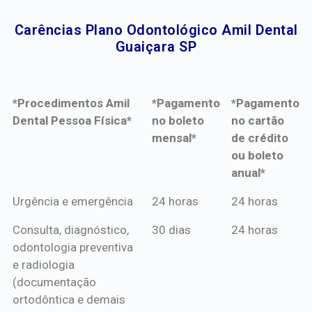
Carências Plano Odontológico Amil Dental
Guaiçara SP​
*Procedimentos Amil
*Pagamento
*Pagamento
Dental Pessoa Física*
no boleto
no cartão
mensal*
de crédito
ou boleto
anual*
*Procedimentos Amil
*Pagamento
*Pagamento
Urgência e emergência
24 horas
24 horas
Dental Pessoa Física*
no boleto
no cartão
Consulta, diagnóstico,
30 dias
24 horas
mensal*
de crédito
odontologia preventiva
ou boleto
e radiologia
anual*
(documentação
ortodôntica e demais