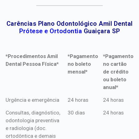
Carências Plano Odontológico Amil Dental
Prótese e Ortodontia
Guaiçara SP
*Procedimentos Amil
*Pagamento
*Pagamento
Dental Pessoa Física*
no boleto
no cartão
mensal*
de crédito
ou boleto
anual*
*Procedimentos Amil
*Pagamento
*Pagamento
Urgência e emergência
24 horas
24 horas
Dental Pessoa Física*
no boleto
no cartão
Consultas, diagnóstico,
30 dias
24 horas
mensal*
de crédito
odontologia preventiva
ou boleto
e radiologia (doc.
anual*
ortodôntica e demais