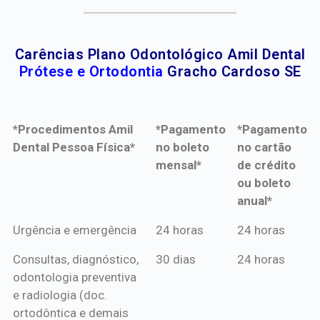
Carências Plano Odontológico Amil Dental
Prótese e Ortodontia
Gracho Cardoso SE
*Procedimentos Amil
*Pagamento
*Pagamento
Dental Pessoa Física*
no boleto
no cartão
mensal*
de crédito
ou boleto
anual*
*Procedimentos Amil
*Pagamento
*Pagamento
Urgência e emergência
24 horas
24 horas
Dental Pessoa Física*
no boleto
no cartão
Consultas, diagnóstico,
30 dias
24 horas
mensal*
de crédito
odontologia preventiva
ou boleto
e radiologia (doc.
anual*
ortodôntica e demais