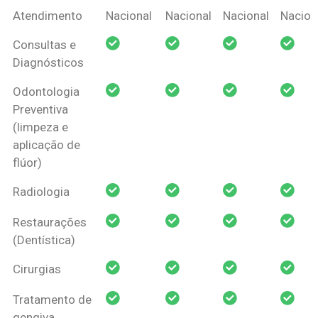
Coberturas
Nacional
Criança
Prótese
Ortodo
Atendimento
Nacional
Nacional
Nacional
Nacion
Amil Dental
Consultas e
Pessoa Física
Diagnósticos
Odontologia
Preventiva
(limpeza e
aplicação de
flúor)
Radiologia
Restaurações
(Dentística)
Cirurgias
Tratamento de
gengiva