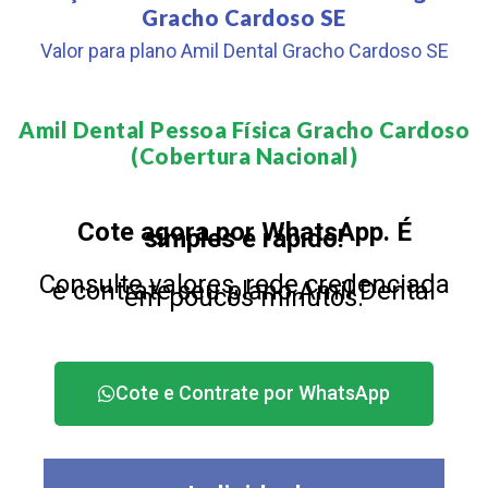
Gracho Cardoso SE
Valor para plano Amil Dental Gracho Cardoso SE
Amil Dental Pessoa Física Gracho Cardoso
(Cobertura Nacional)​
Cote agora por WhatsApp. É
simples e rápido!
Consulte valores, rede credenciada
e contrate seu plano Amil Dental
em poucos minutos.
Cote e Contrate por WhatsApp