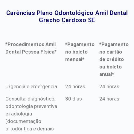
Carências Plano Odontológico Amil Dental
Gracho Cardoso SE​
*Procedimentos Amil
*Pagamento
*Pagamento
Dental Pessoa Física*
no boleto
no cartão
mensal*
de crédito
ou boleto
anual*
*Procedimentos Amil
*Pagamento
*Pagamento
Urgência e emergência
24 horas
24 horas
Dental Pessoa Física*
no boleto
no cartão
Consulta, diagnóstico,
30 dias
24 horas
mensal*
de crédito
odontologia preventiva
ou boleto
e radiologia
anual*
(documentação
ortodôntica e demais