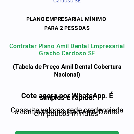
Cardoso SE
PLANO EMPRESARIAL MÍNIMO
PARA 2 PESSOAS
Contratar Plano Amil Dental Empresarial
Gracho Cardoso SE
(Tabela de Preço Amil Dental Cobertura
Nacional)
Cote agora por WhatsApp. É
simples e rápido!
Consulte valores, rede credenciada
e contrate seu plano Amil Dental
em poucos minutos.