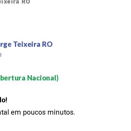
ixeira RO
rge Teixeira RO
O
bertura Nacional)​
do!
ntal em poucos minutos.