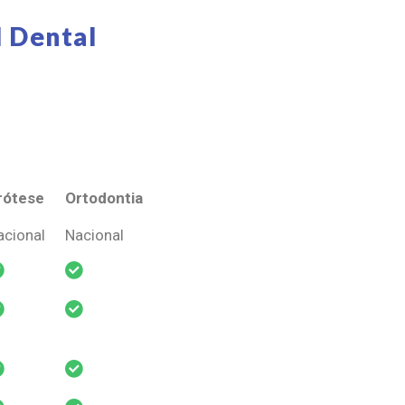
 Dental
rótese
Ortodontia
rótese
Ortodontia
acional
Nacional