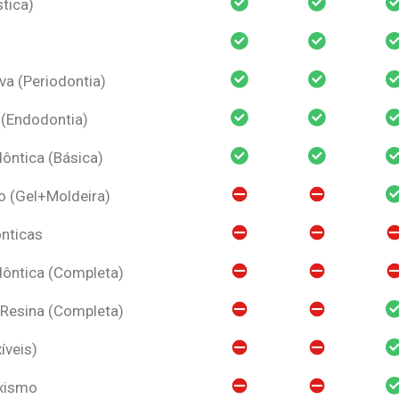
tica)
va (Periodontia)
 (Endodontia)
ntica (Básica)
o (Gel+Moldeira)
nticas
ôntica (Completa)
 Resina (Completa)
íveis)
uxismo