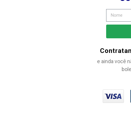
Contrata
e ainda você n
bole