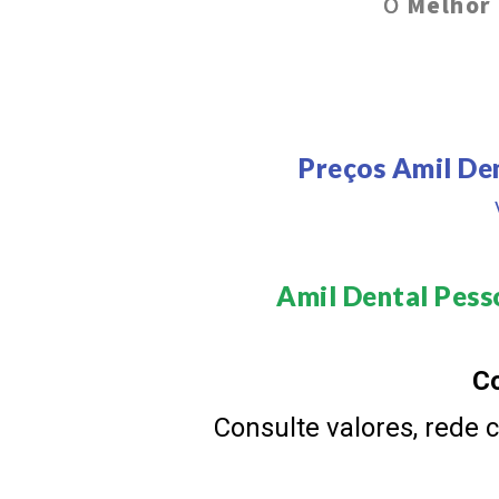
O
Melhor 
Preços Amil De
Amil Dental Pesso
Co
Consulte valores, rede