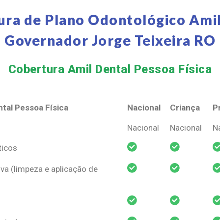
ura de Plano Odontológico Amil
Governador Jorge Teixeira RO
Cobertura Amil Dental Pessoa Física​
tal Pessoa Física
Nacional
Criança
P
tal Pessoa Física
Nacional
Criança
P
Nacional
Nacional
N
ticos
va (limpeza e aplicação de