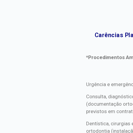
Carências Pl
*Procedimentos Ami
*Procedimentos Ami
Urgência e emergênc
Consulta, diagnóstic
(documentação orto
previstos em contrat
Dentística, cirurgia
ortodontia (instalaçã