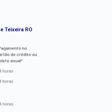
 Teixeira RO​
Pagamento no
artão de crédito ou
oleto anual*
Pagamento no
4 horas
artão de crédito ou
4 horas
oleto anual*
4 horas