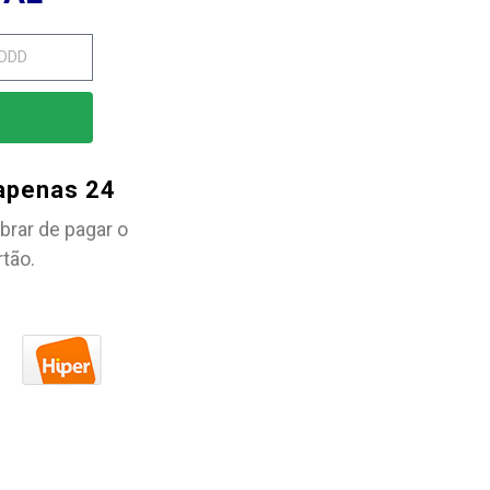
 apenas 24
brar de pagar o
rtão.