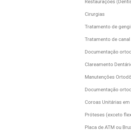
Restaurações (Dentís
Cirurgias
Tratamento de gengi
Tratamento de canal
Documentação ortodô
Clareamento Dentári
Manutenções Ortodô
Documentação ortod
Coroas Unitárias em
Próteses (exceto flex
Placa de ATM ou Br