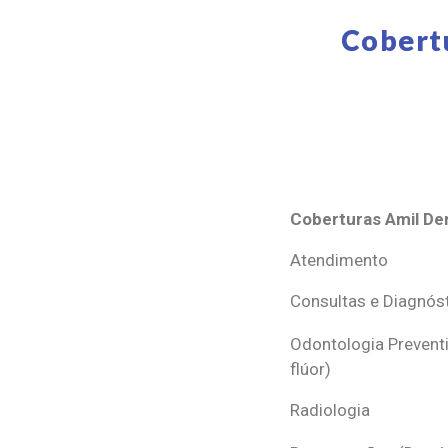
Cobert
Coberturas Amil Den
Coberturas Amil Den
Atendimento
Consultas e Diagnós
Odontologia Preventi
flúor)
Radiologia