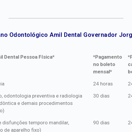
ano Odontológico Amil Dental Governador Jorge
l Dental Pessoa Física*
*Pagamento
*
no boleto
c
mensal*
b
l Dental Pessoa Física*
*Pagamento
*
ia
24 horas
2
no boleto
c
o, odontologia preventiva e radiologia
30 dias
2
mensal*
b
dôntica e demais procedimentos
o)
s e disfunções temporo mandilar,
90 dias
2
o de aparelho fixo)