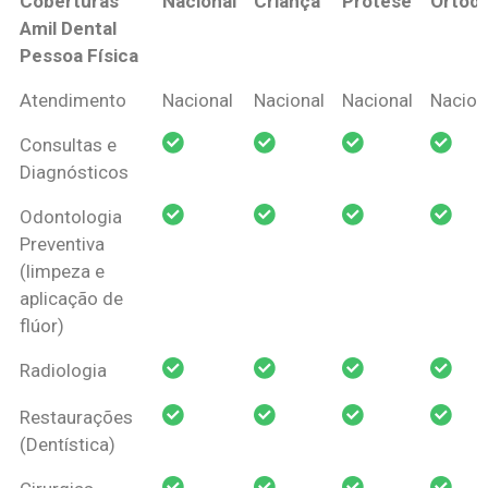
Coberturas
Nacional
Criança
Prótese
Ortodo
Amil Dental
Pessoa Física
Coberturas
Nacional
Criança
Prótese
Ortodo
Atendimento
Nacional
Nacional
Nacional
Nacion
Amil Dental
Consultas e
Pessoa Física
Diagnósticos
Odontologia
Preventiva
(limpeza e
aplicação de
flúor)
Radiologia
Restaurações
(Dentística)