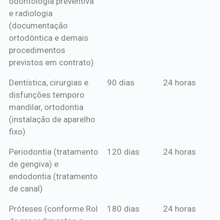
odontologia preventiva
ou boleto
e radiologia
anual*
(documentação
ortodôntica e demais
procedimentos
previstos em contrato)
Dentística, cirurgias e
90 dias
24 horas
disfunções temporo
mandilar, ortodontia
(instalação de aparelho
fixo)
Periodontia (tratamento
120 dias
24 horas
de gengiva) e
endodontia (tratamento
de canal)
Próteses (conforme Rol
180 dias
24 horas