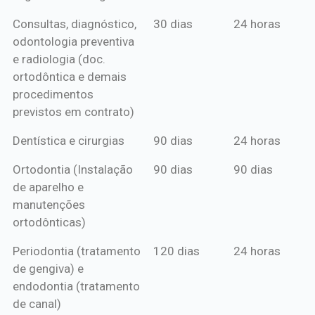
Dental Pessoa Física*
no boleto
no cartão
Consultas, diagnóstico,
30 dias
24 horas
mensal*
de crédito
odontologia preventiva
ou boleto
e radiologia (doc.
anual*
ortodôntica e demais
procedimentos
previstos em contrato)
Dentística e cirurgias
90 dias
24 horas
Ortodontia (Instalação
90 dias
90 dias
de aparelho e
manutenções
ortodônticas)
Periodontia (tratamento
120 dias
24 horas
de gengiva) e
endodontia (tratamento
de canal)