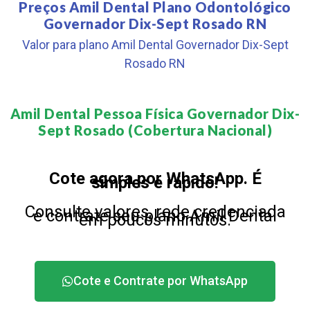
Preços Amil Dental Plano Odontológico
Governador Dix-Sept Rosado RN
Valor para plano Amil Dental Governador Dix-Sept
Rosado RN
Amil Dental Pessoa Física Governador Dix-
Sept Rosado (Cobertura Nacional)​
Cote agora por WhatsApp. É
simples e rápido!
Consulte valores, rede credenciada
e contrate seu plano Amil Dental
em poucos minutos.
Cote e Contrate por WhatsApp