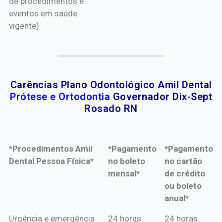
de procedimentos e
eventos em saúde
vigente)
Carências Plano Odontológico Amil Dental
Prótese e Ortodontia
Governador Dix-Sept
Rosado RN
*Procedimentos Amil
*Pagamento
*Pagamento
Dental Pessoa Física*
no boleto
no cartão
mensal*
de crédito
ou boleto
anual*
*Procedimentos Amil
*Pagamento
*Pagamento
Urgência e emergência
24 horas
24 horas