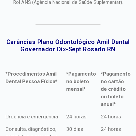
Rol ANS
(Agência Nacional de Saúde Suplementar).
Carências Plano Odontológico Amil Dental
Governador Dix-Sept Rosado RN​
*Procedimentos Amil
*Pagamento
*Pagamento
Dental Pessoa Física*
no boleto
no cartão
mensal*
de crédito
ou boleto
anual*
*Procedimentos Amil
*Pagamento
*Pagamento
Urgência e emergência
24 horas
24 horas
Dental Pessoa Física*
no boleto
no cartão
Consulta, diagnóstico,
30 dias
24 horas
mensal*
de crédito