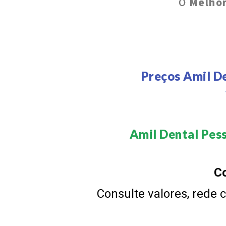
O
Melhor
Preços Amil D
Amil Dental Pess
Co
Consulte valores, rede