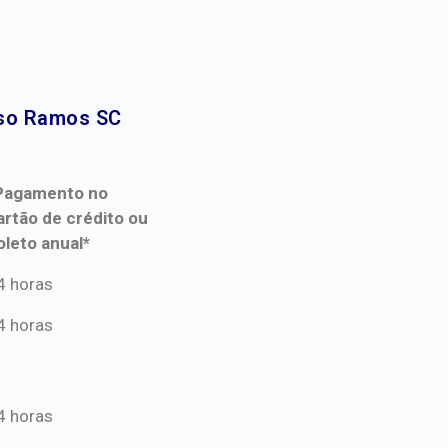
so Ramos SC​
Pagamento no
artão de crédito ou
oleto anual*
Pagamento no
4 horas
artão de crédito ou
4 horas
oleto anual*
4 horas