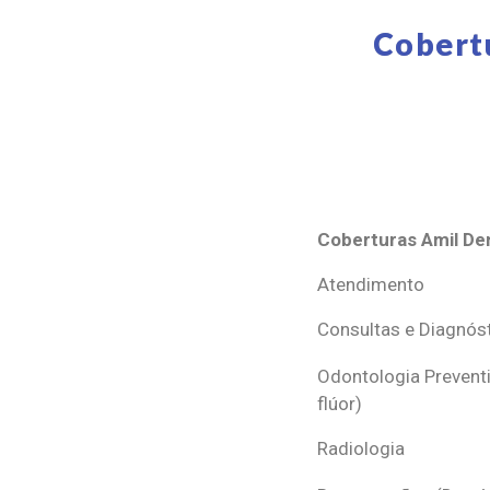
Cobert
Coberturas Amil Den
Coberturas Amil Den
Atendimento
Consultas e Diagnós
Odontologia Preventi
flúor)
Radiologia