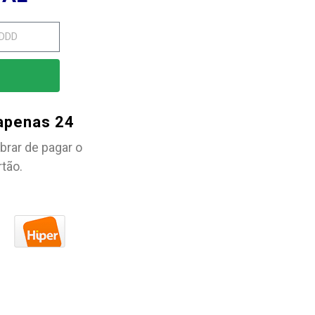
 apenas 24
brar de pagar o
rtão.