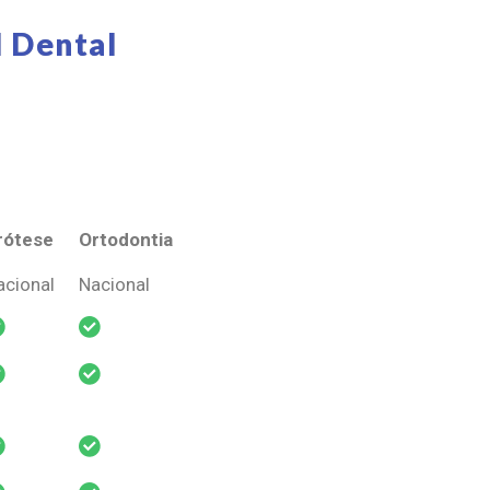
 Dental
rótese
Ortodontia
rótese
Ortodontia
acional
Nacional