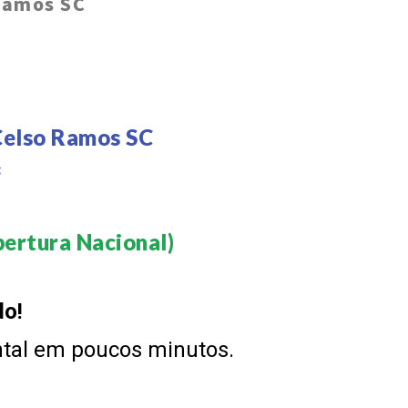
Ramos SC
Celso Ramos SC
C
ertura Nacional)​
do!
ntal em poucos minutos.