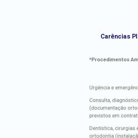
Carências P
*Procedimentos Ami
*Procedimentos Ami
Urgência e emergênc
Consulta, diagnóstic
(documentação orto
previstos em contrat
Dentística, cirurgia
ortodontia (instalaçã