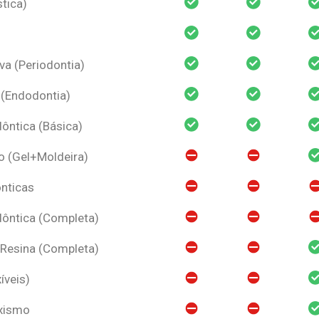
tica)
va (Periodontia)
 (Endodontia)
ntica (Básica)
o (Gel+Moldeira)
nticas
ôntica (Completa)
 Resina (Completa)
íveis)
uxismo