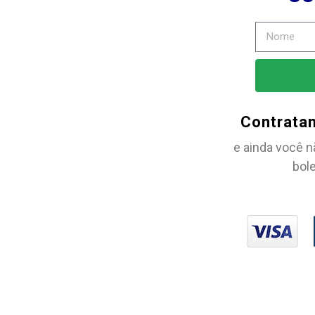
Contrata
e ainda você n
bole