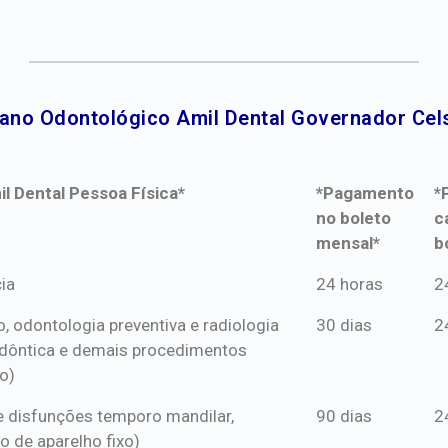
lano Odontológico Amil Dental Governador Cel
l Dental Pessoa Física*
*Pagamento
*
no boleto
c
mensal*
b
l Dental Pessoa Física*
*Pagamento
*
ia
24 horas
2
no boleto
c
o, odontologia preventiva e radiologia
30 dias
2
mensal*
b
dôntica e demais procedimentos
o)
s e disfunções temporo mandilar,
90 dias
2
o de aparelho fixo)