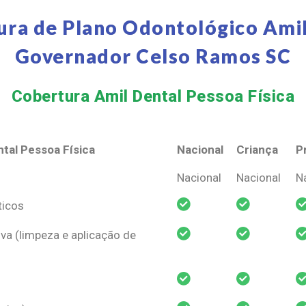
ura de Plano Odontológico Amil
Governador Celso Ramos SC
Cobertura Amil Dental Pessoa Física​
tal Pessoa Física
Nacional
Criança
P
tal Pessoa Física
Nacional
Criança
P
Nacional
Nacional
N
ticos
va (limpeza e aplicação de