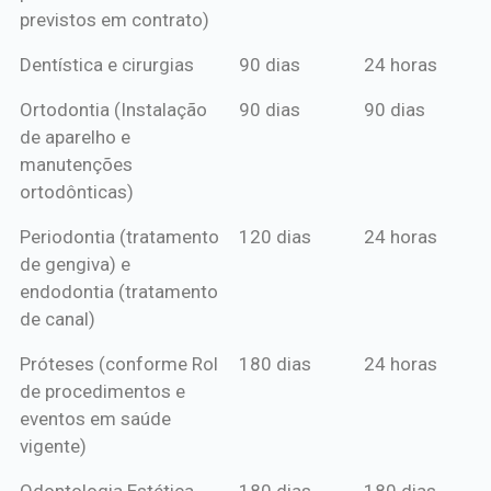
previstos em contrato)
Dentística e cirurgias
90 dias
24 horas
Ortodontia (Instalação
90 dias
90 dias
de aparelho e
manutenções
ortodônticas)
Periodontia (tratamento
120 dias
24 horas
de gengiva) e
endodontia (tratamento
de canal)
Próteses (conforme Rol
180 dias
24 horas
de procedimentos e
eventos em saúde
vigente)
Odontologia Estética
180 dias
180 dias