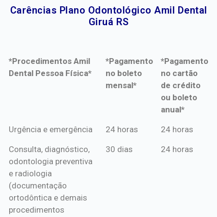
Carências Plano Odontológico Amil Dental
Giruá RS​
*Procedimentos Amil
*Pagamento
*Pagamento
Dental Pessoa Física*
no boleto
no cartão
mensal*
de crédito
ou boleto
anual*
*Procedimentos Amil
*Pagamento
*Pagamento
Urgência e emergência
24 horas
24 horas
Dental Pessoa Física*
no boleto
no cartão
Consulta, diagnóstico,
30 dias
24 horas
mensal*
de crédito
odontologia preventiva
ou boleto
e radiologia
anual*
(documentação
ortodôntica e demais
procedimentos