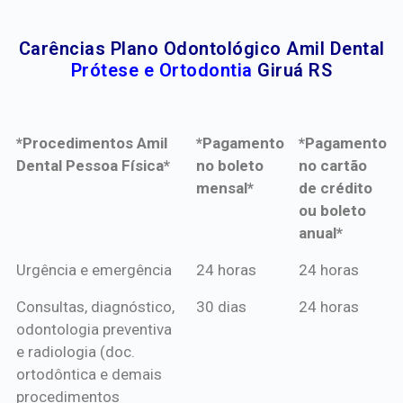
Carências Plano Odontológico Amil Dental
Prótese e Ortodontia
Giruá RS
*Procedimentos Amil
*Pagamento
*Pagamento
Dental Pessoa Física*
no boleto
no cartão
mensal*
de crédito
ou boleto
anual*
*Procedimentos Amil
*Pagamento
*Pagamento
Urgência e emergência
24 horas
24 horas
Dental Pessoa Física*
no boleto
no cartão
Consultas, diagnóstico,
30 dias
24 horas
mensal*
de crédito
odontologia preventiva
ou boleto
e radiologia (doc.
anual*
ortodôntica e demais
procedimentos