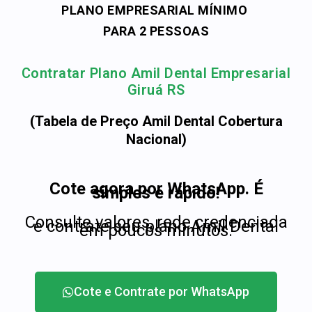
PLANO EMPRESARIAL MÍNIMO
PARA 2 PESSOAS
Contratar Plano Amil Dental Empresarial
Giruá RS
(Tabela de Preço Amil Dental Cobertura
Nacional)
Cote agora por WhatsApp. É
simples e rápido!
Consulte valores, rede credenciada
e contrate seu plano Amil Dental
em poucos minutos.
Cote e Contrate por WhatsApp