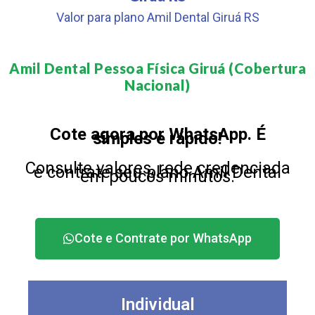
Valor para plano Amil Dental Giruá RS
Amil Dental Pessoa Física Giruá (Cobertura
Nacional)​
Cote agora por WhatsApp. É
simples e rápido!
Consulte valores, rede credenciada
e contrate seu plano Amil Dental
em poucos minutos.
Cote e Contrate por WhatsApp
Individual