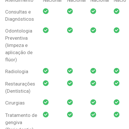
Amil Dental
Consultas e
Pessoa Física
Diagnósticos
Odontologia
Preventiva
(limpeza e
aplicação de
flúor)
Radiologia
Restaurações
(Dentística)
Cirurgias
Tratamento de
gengiva