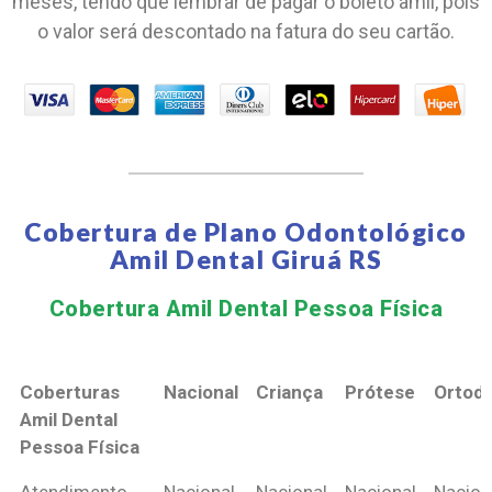
meses, tendo que lembrar de pagar o boleto amil, pois
o valor será descontado na fatura do seu cartão.
Cobertura de Plano Odontológico
Amil Dental Giruá RS
Cobertura Amil Dental Pessoa Física​
Coberturas
Nacional
Criança
Prótese
Ortodo
Amil Dental
Pessoa Física
Coberturas
Nacional
Criança
Prótese
Ortodo
Atendimento
Nacional
Nacional
Nacional
Nacion