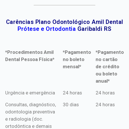
Carências Plano Odontológico Amil Dental
Prótese e Ortodontia
Garibaldi RS
*Procedimentos Amil
*Pagamento
*Pagamento
Dental Pessoa Física*
no boleto
no cartão
mensal*
de crédito
ou boleto
anual*
*Procedimentos Amil
*Pagamento
*Pagamento
Urgência e emergência
24 horas
24 horas
Dental Pessoa Física*
no boleto
no cartão
Consultas, diagnóstico,
30 dias
24 horas
mensal*
de crédito
odontologia preventiva
ou boleto
e radiologia (doc.
anual*
ortodôntica e demais