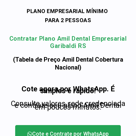
PLANO EMPRESARIAL MÍNIMO
PARA 2 PESSOAS
Contratar Plano Amil Dental Empresarial
Garibaldi RS
(Tabela de Preço Amil Dental Cobertura
Nacional)
Cote agora por WhatsApp. É
simples e rápido!
Consulte valores, rede credenciada
e contrate seu plano Amil Dental
em poucos minutos.
Cote e Contrate por WhatsApp