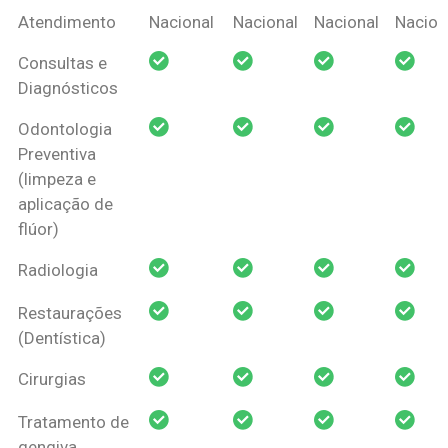
Coberturas
Nacional
Criança
Prótese
Ortodo
Atendimento
Nacional
Nacional
Nacional
Nacion
Amil Dental
Consultas e
Pessoa Física
Diagnósticos
Odontologia
Preventiva
(limpeza e
aplicação de
flúor)
Radiologia
Restaurações
(Dentística)
Cirurgias
Tratamento de
gengiva