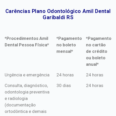
Carências Plano Odontológico Amil Dental
Garibaldi RS​
*Procedimentos Amil
*Pagamento
*Pagamento
Dental Pessoa Física*
no boleto
no cartão
mensal*
de crédito
ou boleto
anual*
*Procedimentos Amil
*Pagamento
*Pagamento
Urgência e emergência
24 horas
24 horas
Dental Pessoa Física*
no boleto
no cartão
Consulta, diagnóstico,
30 dias
24 horas
mensal*
de crédito
odontologia preventiva
ou boleto
e radiologia
anual*
(documentação
ortodôntica e demais