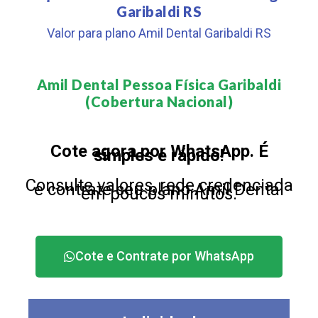
Garibaldi RS
Valor para plano Amil Dental Garibaldi RS
Amil Dental Pessoa Física Garibaldi
(Cobertura Nacional)​
Cote agora por WhatsApp. É
simples e rápido!
Consulte valores, rede credenciada
e contrate seu plano Amil Dental
em poucos minutos.
Cote e Contrate por WhatsApp