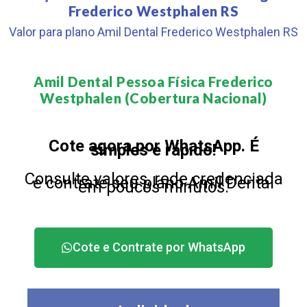
Frederico Westphalen RS
Valor para plano Amil Dental Frederico Westphalen RS
Amil Dental Pessoa Física Frederico
Westphalen (Cobertura Nacional)​
Cote agora por WhatsApp. É
simples e rápido!
Consulte valores, rede credenciada
e contrate seu plano Amil Dental
em poucos minutos.
Cote e Contrate por WhatsApp