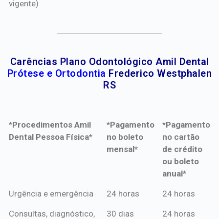
vigente)
Carências Plano Odontológico Amil Dental
Prótese e Ortodontia
Frederico Westphalen
RS
*Procedimentos Amil
*Pagamento
*Pagamento
Dental Pessoa Física*
no boleto
no cartão
mensal*
de crédito
ou boleto
anual*
*Procedimentos Amil
*Pagamento
*Pagamento
Urgência e emergência
24 horas
24 horas
Dental Pessoa Física*
no boleto
no cartão
Consultas, diagnóstico,
30 dias
24 horas
mensal*
de crédito