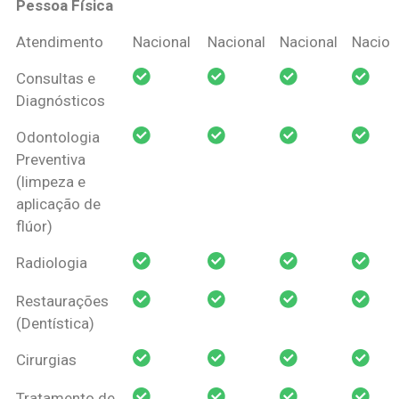
Pessoa Física
Coberturas
Nacional
Criança
Prótese
Ortodo
Atendimento
Nacional
Nacional
Nacional
Nacion
Amil Dental
Consultas e
Pessoa Física
Diagnósticos
Odontologia
Preventiva
(limpeza e
aplicação de
flúor)
Radiologia
Restaurações
(Dentística)
Cirurgias
Tratamento de