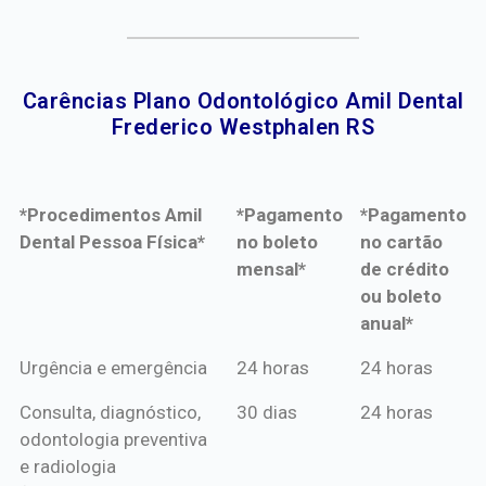
Carências Plano Odontológico Amil Dental
Frederico Westphalen RS​
*Procedimentos Amil
*Pagamento
*Pagamento
Dental Pessoa Física*
no boleto
no cartão
mensal*
de crédito
ou boleto
anual*
*Procedimentos Amil
*Pagamento
*Pagamento
Urgência e emergência
24 horas
24 horas
Dental Pessoa Física*
no boleto
no cartão
Consulta, diagnóstico,
30 dias
24 horas
mensal*
de crédito
odontologia preventiva
ou boleto
e radiologia
anual*