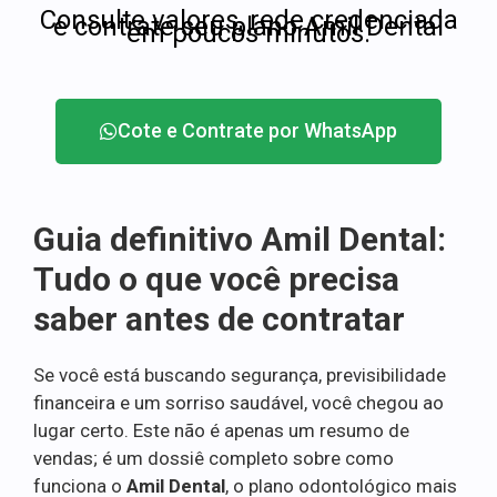
Consulte valores, rede credenciada
e contrate seu plano Amil Dental
em poucos minutos.
Cote e Contrate por WhatsApp
Guia definitivo Amil Dental:
Tudo o que você precisa
saber antes de contratar
Se você está buscando segurança, previsibilidade
financeira e um sorriso saudável, você chegou ao
lugar certo. Este não é apenas um resumo de
vendas; é um dossiê completo sobre como
funciona o
Amil Dental
, o plano odontológico mais