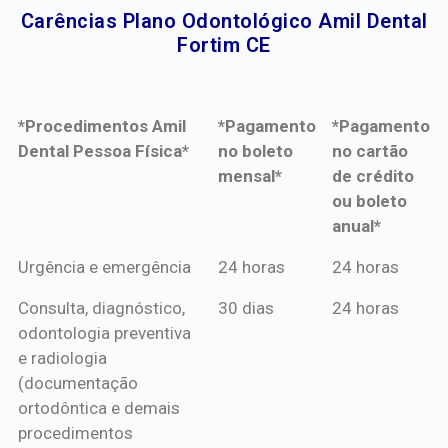
Carências Plano Odontológico Amil Dental
Fortim CE​
*Procedimentos Amil
*Pagamento
*Pagamento
Dental Pessoa Física*
no boleto
no cartão
mensal*
de crédito
ou boleto
anual*
*Procedimentos Amil
*Pagamento
*Pagamento
Urgência e emergência
24 horas
24 horas
Dental Pessoa Física*
no boleto
no cartão
Consulta, diagnóstico,
30 dias
24 horas
mensal*
de crédito
odontologia preventiva
ou boleto
e radiologia
anual*
(documentação
ortodôntica e demais
procedimentos