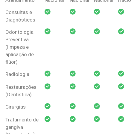
Amil Dental
Consultas e
Pessoa Física
Diagnósticos
Odontologia
Preventiva
(limpeza e
aplicação de
flúor)
Radiologia
Restaurações
(Dentística)
Cirurgias
Tratamento de
gengiva