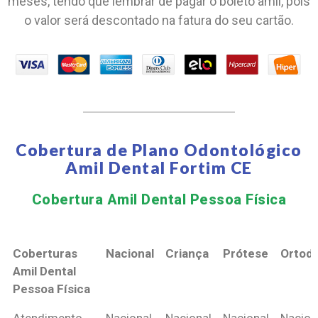
meses, tendo que lembrar de pagar o boleto amil, pois
o valor será descontado na fatura do seu cartão.
Cobertura de Plano Odontológico
Amil Dental Fortim CE
Cobertura Amil Dental Pessoa Física​
Coberturas
Nacional
Criança
Prótese
Ortodo
Amil Dental
Pessoa Física
Coberturas
Nacional
Criança
Prótese
Ortodo
Atendimento
Nacional
Nacional
Nacional
Nacion