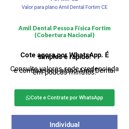
Valor para plano Amil Dental Fortim CE
Amil Dental Pessoa Física Fortim
(Cobertura Nacional)​
Cote agora por WhatsApp. É
simples e rápido!
Consulte valores, rede credenciada
e contrate seu plano Amil Dental
em poucos minutos.
Cote e Contrate por WhatsApp
Individual