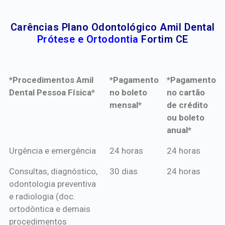
Carências Plano Odontológico Amil Dental
Prótese e Ortodontia
Fortim CE
*Procedimentos Amil
*Pagamento
*Pagamento
Dental Pessoa Física*
no boleto
no cartão
mensal*
de crédito
ou boleto
anual*
*Procedimentos Amil
*Pagamento
*Pagamento
Urgência e emergência
24 horas
24 horas
Dental Pessoa Física*
no boleto
no cartão
Consultas, diagnóstico,
30 dias
24 horas
mensal*
de crédito
odontologia preventiva
ou boleto
e radiologia (doc.
anual*
ortodôntica e demais
procedimentos