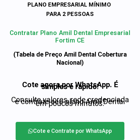
PLANO EMPRESARIAL MÍNIMO
PARA 2 PESSOAS
Contratar Plano Amil Dental Empresarial
Fortim CE
(Tabela de Preço Amil Dental Cobertura
Nacional)
Cote agora por WhatsApp. É
simples e rápido!
Consulte valores, rede credenciada
e contrate seu plano Amil Dental
em poucos minutos.
Cote e Contrate por WhatsApp