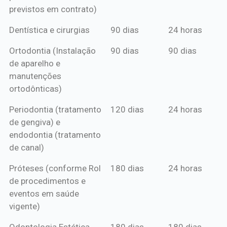
previstos em contrato)
Dentística e cirurgias
90 dias
24 horas
Ortodontia (Instalação
90 dias
90 dias
de aparelho e
manutenções
ortodônticas)
Periodontia (tratamento
120 dias
24 horas
de gengiva) e
endodontia (tratamento
de canal)
Próteses (conforme Rol
180 dias
24 horas
de procedimentos e
eventos em saúde
vigente)
Odontologia Estética
180 dias
180 dias