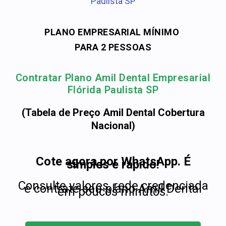
Paulista SP
PLANO EMPRESARIAL MÍNIMO
PARA 2 PESSOAS
Contratar Plano Amil Dental Empresarial
Flórida Paulista SP
(Tabela de Preço Amil Dental Cobertura
Nacional)
Cote agora por WhatsApp. É
simples e rápido!
Consulte valores, rede credenciada
e contrate seu plano Amil Dental
em poucos minutos.