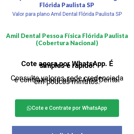
Flórida Paulista SP
Valor para plano Amil Dental Flórida Paulista SP
Amil Dental Pessoa Física Flórida Paulista
(Cobertura Nacional)​
Cote agora por WhatsApp. É
simples e rápido!
Consulte valores, rede credenciada
e contrate seu plano Amil Dental
em poucos minutos.
Cote e Contrate por WhatsApp