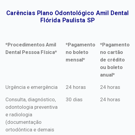
Carências Plano Odontológico Amil Dental
Flórida Paulista SP​
*Procedimentos Amil
*Pagamento
*Pagamento
Dental Pessoa Física*
no boleto
no cartão
mensal*
de crédito
ou boleto
anual*
*Procedimentos Amil
*Pagamento
*Pagamento
Urgência e emergência
24 horas
24 horas
Dental Pessoa Física*
no boleto
no cartão
Consulta, diagnóstico,
30 dias
24 horas
mensal*
de crédito
odontologia preventiva
ou boleto
e radiologia
anual*
(documentação
ortodôntica e demais