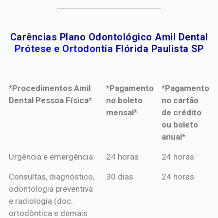
Carências Plano Odontológico Amil Dental
Prótese e Ortodontia
Flórida Paulista SP
*Procedimentos Amil
*Pagamento
*Pagamento
Dental Pessoa Física*
no boleto
no cartão
mensal*
de crédito
ou boleto
anual*
*Procedimentos Amil
*Pagamento
*Pagamento
Urgência e emergência
24 horas
24 horas
Dental Pessoa Física*
no boleto
no cartão
Consultas, diagnóstico,
30 dias
24 horas
mensal*
de crédito
odontologia preventiva
ou boleto
e radiologia (doc.
anual*
ortodôntica e demais