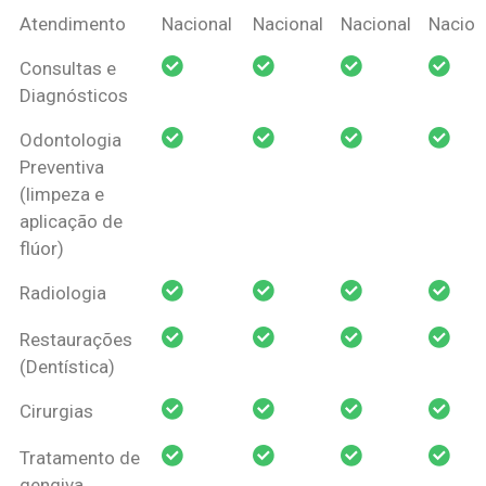
Coberturas
Nacional
Criança
Prótese
Ortodo
Atendimento
Nacional
Nacional
Nacional
Nacion
Amil Dental
Consultas e
Pessoa Física
Diagnósticos
Odontologia
Preventiva
(limpeza e
aplicação de
flúor)
Radiologia
Restaurações
(Dentística)
Cirurgias
Tratamento de
gengiva