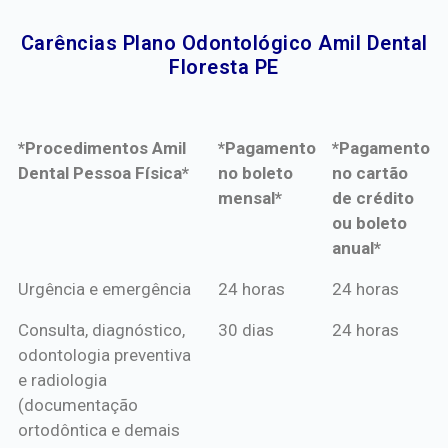
Carências Plano Odontológico Amil Dental
Floresta PE​
*Procedimentos Amil
*Pagamento
*Pagamento
Dental Pessoa Física*
no boleto
no cartão
mensal*
de crédito
ou boleto
anual*
*Procedimentos Amil
*Pagamento
*Pagamento
Urgência e emergência
24 horas
24 horas
Dental Pessoa Física*
no boleto
no cartão
Consulta, diagnóstico,
30 dias
24 horas
mensal*
de crédito
odontologia preventiva
ou boleto
e radiologia
anual*
(documentação
ortodôntica e demais