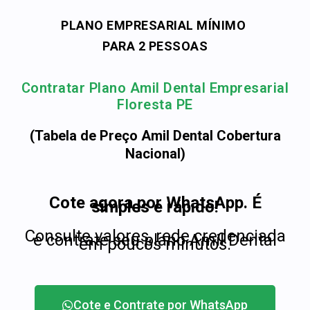
PLANO EMPRESARIAL MÍNIMO
PARA 2 PESSOAS
Contratar Plano Amil Dental Empresarial
Floresta PE
(Tabela de Preço Amil Dental Cobertura
Nacional)
Cote agora por WhatsApp. É
simples e rápido!
Consulte valores, rede credenciada
e contrate seu plano Amil Dental
em poucos minutos.
Cote e Contrate por WhatsApp