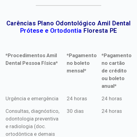
Carências Plano Odontológico Amil Dental
Prótese e Ortodontia
Floresta PE
*Procedimentos Amil
*Pagamento
*Pagamento
Dental Pessoa Física*
no boleto
no cartão
mensal*
de crédito
ou boleto
anual*
*Procedimentos Amil
*Pagamento
*Pagamento
Urgência e emergência
24 horas
24 horas
Dental Pessoa Física*
no boleto
no cartão
Consultas, diagnóstico,
30 dias
24 horas
mensal*
de crédito
odontologia preventiva
ou boleto
e radiologia (doc.
anual*
ortodôntica e demais