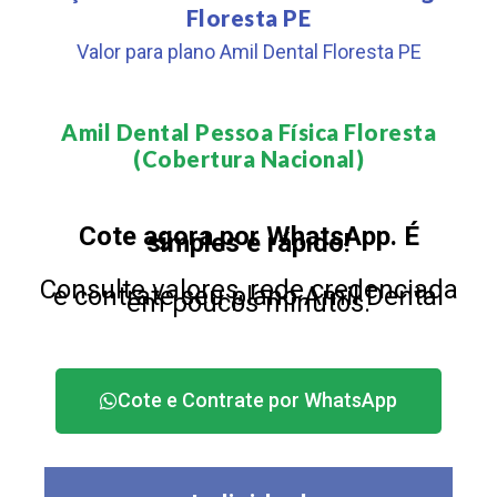
Floresta PE
Valor para plano Amil Dental Floresta PE
Amil Dental Pessoa Física Floresta
(Cobertura Nacional)​
Cote agora por WhatsApp. É
simples e rápido!
Consulte valores, rede credenciada
e contrate seu plano Amil Dental
em poucos minutos.
Cote e Contrate por WhatsApp