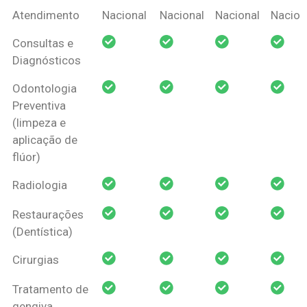
Coberturas
Nacional
Criança
Prótese
Ortodo
Atendimento
Nacional
Nacional
Nacional
Nacion
Amil Dental
Consultas e
Pessoa Física
Diagnósticos
Odontologia
Preventiva
(limpeza e
aplicação de
flúor)
Radiologia
Restaurações
(Dentística)
Cirurgias
Tratamento de
gengiva