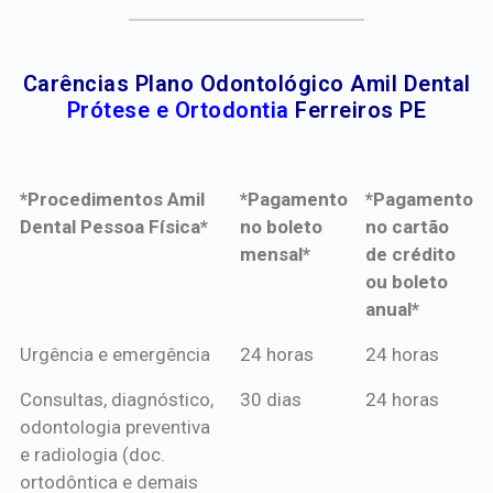
Carências Plano Odontológico Amil Dental
Prótese e Ortodontia
Ferreiros PE
*Procedimentos Amil
*Pagamento
*Pagamento
Dental Pessoa Física*
no boleto
no cartão
mensal*
de crédito
ou boleto
anual*
*Procedimentos Amil
*Pagamento
*Pagamento
Urgência e emergência
24 horas
24 horas
Dental Pessoa Física*
no boleto
no cartão
Consultas, diagnóstico,
30 dias
24 horas
mensal*
de crédito
odontologia preventiva
ou boleto
e radiologia (doc.
anual*
ortodôntica e demais