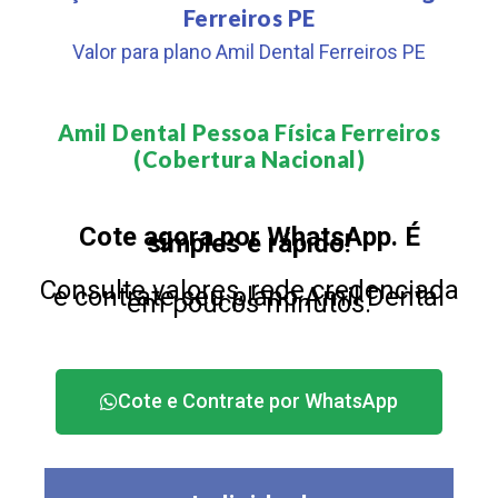
Ferreiros PE
Valor para plano Amil Dental Ferreiros PE
Amil Dental Pessoa Física Ferreiros
(Cobertura Nacional)​
Cote agora por WhatsApp. É
simples e rápido!
Consulte valores, rede credenciada
e contrate seu plano Amil Dental
em poucos minutos.
Cote e Contrate por WhatsApp