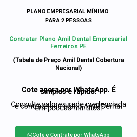
PLANO EMPRESARIAL MÍNIMO
PARA 2 PESSOAS
Contratar Plano Amil Dental Empresarial
Ferreiros PE
(Tabela de Preço Amil Dental Cobertura
Nacional)
Cote agora por WhatsApp. É
simples e rápido!
Consulte valores, rede credenciada
e contrate seu plano Amil Dental
em poucos minutos.
Cote e Contrate por WhatsApp