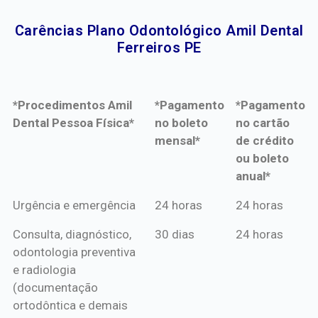
Carências Plano Odontológico Amil Dental
Ferreiros PE​
*Procedimentos Amil
*Pagamento
*Pagamento
Dental Pessoa Física*
no boleto
no cartão
mensal*
de crédito
ou boleto
anual*
*Procedimentos Amil
*Pagamento
*Pagamento
Urgência e emergência
24 horas
24 horas
Dental Pessoa Física*
no boleto
no cartão
Consulta, diagnóstico,
30 dias
24 horas
mensal*
de crédito
odontologia preventiva
ou boleto
e radiologia
anual*
(documentação
ortodôntica e demais