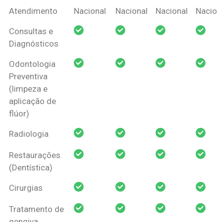
Coberturas
Nacional
Criança
Prótese
Ortodo
Atendimento
Nacional
Nacional
Nacional
Nacion
Amil Dental
Consultas e
Pessoa Física
Diagnósticos
Odontologia
Preventiva
(limpeza e
aplicação de
flúor)
Radiologia
Restaurações
(Dentística)
Cirurgias
Tratamento de
gengiva