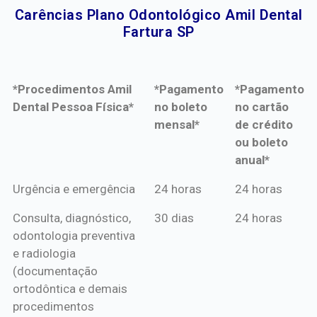
Carências Plano Odontológico Amil Dental
Fartura SP​
*Procedimentos Amil
*Pagamento
*Pagamento
Dental Pessoa Física*
no boleto
no cartão
mensal*
de crédito
ou boleto
anual*
*Procedimentos Amil
*Pagamento
*Pagamento
Urgência e emergência
24 horas
24 horas
Dental Pessoa Física*
no boleto
no cartão
Consulta, diagnóstico,
30 dias
24 horas
mensal*
de crédito
odontologia preventiva
ou boleto
e radiologia
anual*
(documentação
ortodôntica e demais
procedimentos