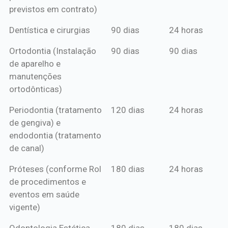
previstos em contrato)
Dentística e cirurgias
90 dias
24 horas
Ortodontia (Instalação
90 dias
90 dias
de aparelho e
manutenções
ortodônticas)
Periodontia (tratamento
120 dias
24 horas
de gengiva) e
endodontia (tratamento
de canal)
Próteses (conforme Rol
180 dias
24 horas
de procedimentos e
eventos em saúde
vigente)
Odontologia Estética
180 dias
180 dias