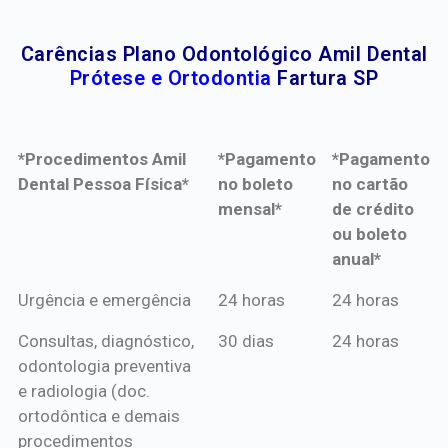
Carências Plano Odontológico Amil Dental
Prótese e Ortodontia
Fartura SP
*Procedimentos Amil
*Pagamento
*Pagamento
Dental Pessoa Física*
no boleto
no cartão
mensal*
de crédito
ou boleto
anual*
*Procedimentos Amil
*Pagamento
*Pagamento
Urgência e emergência
24 horas
24 horas
Dental Pessoa Física*
no boleto
no cartão
Consultas, diagnóstico,
30 dias
24 horas
mensal*
de crédito
odontologia preventiva
ou boleto
e radiologia (doc.
anual*
ortodôntica e demais
procedimentos