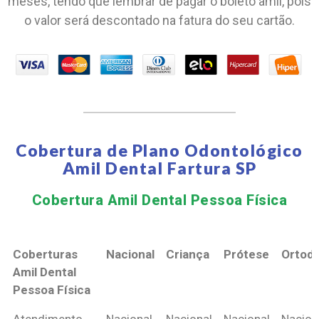
meses, tendo que lembrar de pagar o boleto amil, pois
o valor será descontado na fatura do seu cartão.
Cobertura de Plano Odontológico
Amil Dental Fartura SP
Cobertura Amil Dental Pessoa Física​
Coberturas
Nacional
Criança
Prótese
Ortodo
Amil Dental
Pessoa Física
Coberturas
Nacional
Criança
Prótese
Ortodo
Atendimento
Nacional
Nacional
Nacional
Nacion