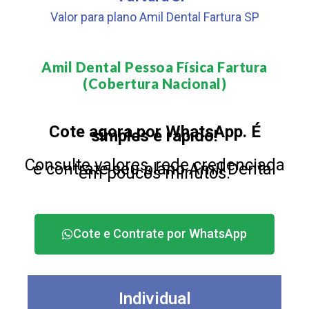
Valor para plano Amil Dental Fartura SP
Amil Dental Pessoa Física Fartura
(Cobertura Nacional)​
Cote agora por WhatsApp. É
simples e rápido!
Consulte valores, rede credenciada
e contrate seu plano Amil Dental
em poucos minutos.
Cote e Contrate por WhatsApp
Individual