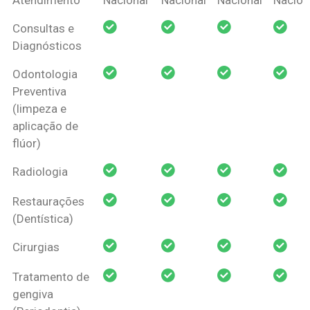
Amil Dental
Consultas e
Pessoa Física
Diagnósticos
Odontologia
Preventiva
(limpeza e
aplicação de
flúor)
Radiologia
Restaurações
(Dentística)
Cirurgias
Tratamento de
gengiva