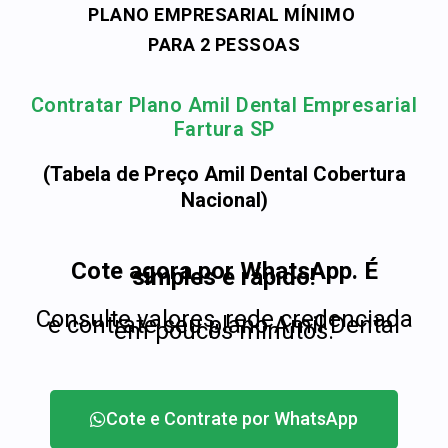
PLANO EMPRESARIAL MÍNIMO
PARA 2 PESSOAS
Contratar Plano Amil Dental Empresarial
Fartura SP
(Tabela de Preço Amil Dental Cobertura
Nacional)
Cote agora por WhatsApp. É
simples e rápido!
Consulte valores, rede credenciada
e contrate seu plano Amil Dental
em poucos minutos.
Cote e Contrate por WhatsApp