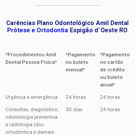
Carências Plano Odontológico Amil Dental
Prótese e Ortodontia
Espigão d`Oeste RO
*Procedimentos Amil
*Pagamento
*Pagamento
Dental Pessoa Física*
no boleto
no cartão
mensal*
de crédito
ou boleto
anual*
*Procedimentos Amil
*Pagamento
*Pagamento
Urgência e emergência
24 horas
24 horas
Dental Pessoa Física*
no boleto
no cartão
Consultas, diagnóstico,
30 dias
24 horas
mensal*
de crédito
odontologia preventiva
ou boleto
e radiologia (doc.
anual*
ortodôntica e demais