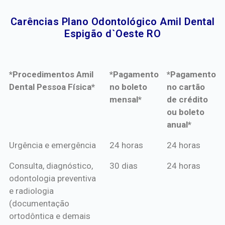
Carências Plano Odontológico Amil Dental
Espigão d`Oeste RO​
*Procedimentos Amil
*Pagamento
*Pagamento
Dental Pessoa Física*
no boleto
no cartão
mensal*
de crédito
ou boleto
anual*
*Procedimentos Amil
*Pagamento
*Pagamento
Urgência e emergência
24 horas
24 horas
Dental Pessoa Física*
no boleto
no cartão
Consulta, diagnóstico,
30 dias
24 horas
mensal*
de crédito
odontologia preventiva
ou boleto
e radiologia
anual*
(documentação
ortodôntica e demais