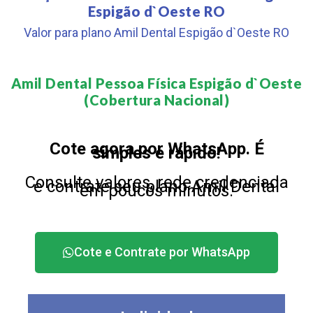
Espigão d`Oeste RO
Valor para plano Amil Dental Espigão d`Oeste RO
Amil Dental Pessoa Física Espigão d`Oeste
(Cobertura Nacional)​
Cote agora por WhatsApp. É
simples e rápido!
Consulte valores, rede credenciada
e contrate seu plano Amil Dental
em poucos minutos.
Cote e Contrate por WhatsApp