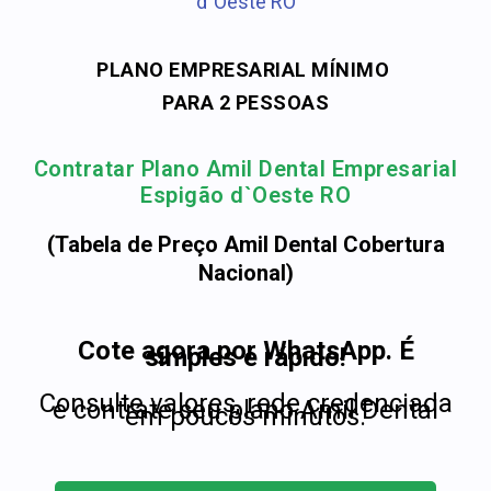
d`Oeste RO
PLANO EMPRESARIAL MÍNIMO
PARA 2 PESSOAS
Contratar Plano Amil Dental Empresarial
Espigão d`Oeste RO
(Tabela de Preço Amil Dental Cobertura
Nacional)
Cote agora por WhatsApp. É
simples e rápido!
Consulte valores, rede credenciada
e contrate seu plano Amil Dental
em poucos minutos.