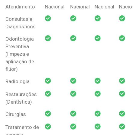
Coberturas
Nacional
Criança
Prótese
Ortodo
Atendimento
Nacional
Nacional
Nacional
Nacion
Amil Dental
Consultas e
Pessoa Física
Diagnósticos
Odontologia
Preventiva
(limpeza e
aplicação de
flúor)
Radiologia
Restaurações
(Dentística)
Cirurgias
Tratamento de
gengiva