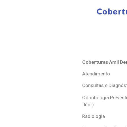
Cobert
Coberturas Amil Den
Coberturas Amil Den
Atendimento
Consultas e Diagnós
Odontologia Preventi
flúor)
Radiologia