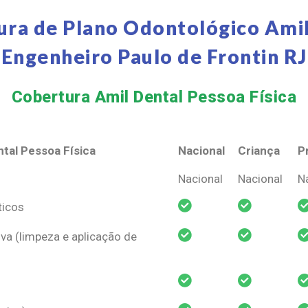
ura de Plano Odontológico Amil
Engenheiro Paulo de Frontin RJ
Cobertura Amil Dental Pessoa Física​
tal Pessoa Física
Nacional
Criança
P
tal Pessoa Física
Nacional
Criança
P
Nacional
Nacional
N
ticos
va (limpeza e aplicação de