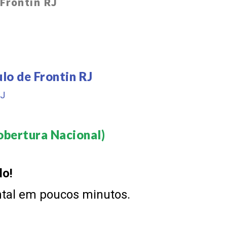
Frontin RJ
lo de Frontin RJ
RJ
obertura Nacional)​
do!
ntal em poucos minutos.