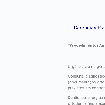
Carências Pla
*Procedimentos Ami
*Procedimentos Ami
Urgência e emergênc
Consulta, diagnóstic
(documentação orto
previstos em contrat
Dentística, cirurgia
ortodontia (instalaçã