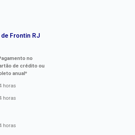
de Frontin RJ​
Pagamento no
artão de crédito ou
oleto anual*
Pagamento no
4 horas
artão de crédito ou
4 horas
oleto anual*
4 horas