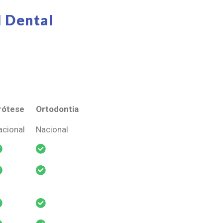
 Dental
rótese
Ortodontia
rótese
Ortodontia
acional
Nacional