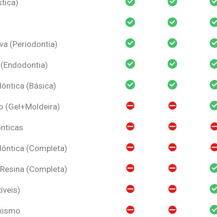
tica)
va (Periodontia)
 (Endodontia)
ntica (Básica)
o (Gel+Moldeira)
nticas
ôntica (Completa)
 Resina (Completa)
íveis)
uxismo