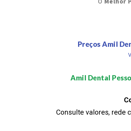
O
Melhor 
Preços Amil Den
V
Amil Dental Pessoa
Co
Consulte valores, rede