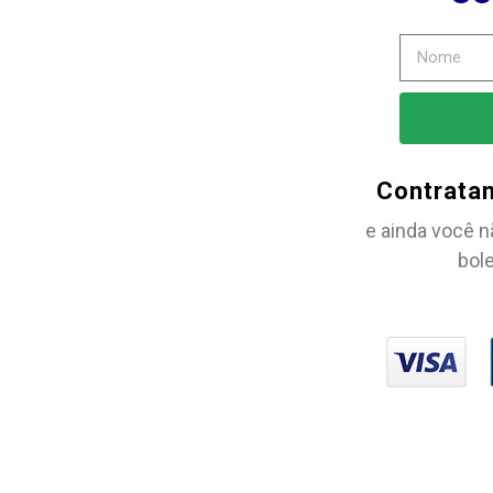
Contrata
e ainda você n
bole