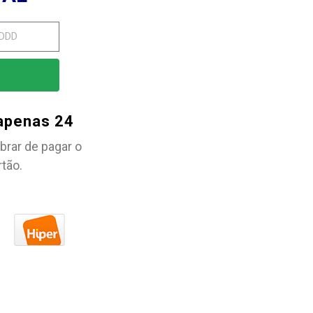
 apenas 24
brar de pagar o
rtão.