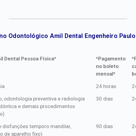
no Odontológico Amil Dental Engenheiro Paulo 
l Dental Pessoa Física*
*Pagamento
*
no boleto
c
mensal*
b
l Dental Pessoa Física*
*Pagamento
*
ia
24 horas
2
no boleto
c
o, odontologia preventiva e radiologia
30 dias
2
mensal*
b
dôntica e demais procedimentos
o)
s e disfunções temporo mandilar,
90 dias
2
o de aparelho fixo)