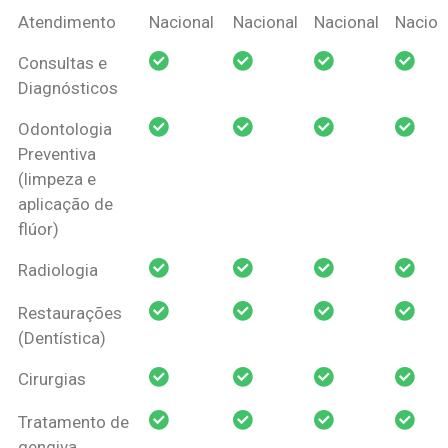
Coberturas
Nacional
Criança
Prótese
Ortodo
Atendimento
Nacional
Nacional
Nacional
Nacion
Amil Dental
Consultas e
Pessoa Física
Diagnósticos
Odontologia
Preventiva
(limpeza e
aplicação de
flúor)
Radiologia
Restaurações
(Dentística)
Cirurgias
Tratamento de
gengiva