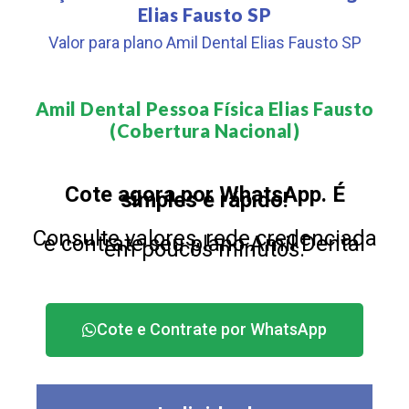
Elias Fausto SP
Valor para plano Amil Dental Elias Fausto SP
Amil Dental Pessoa Física Elias Fausto
(Cobertura Nacional)​
Cote agora por WhatsApp. É
simples e rápido!
Consulte valores, rede credenciada
e contrate seu plano Amil Dental
em poucos minutos.
Cote e Contrate por WhatsApp