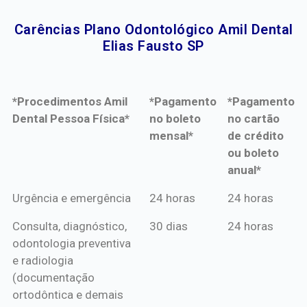
Carências Plano Odontológico Amil Dental
Elias Fausto SP​
*Procedimentos Amil
*Pagamento
*Pagamento
Dental Pessoa Física*
no boleto
no cartão
mensal*
de crédito
ou boleto
anual*
*Procedimentos Amil
*Pagamento
*Pagamento
Urgência e emergência
24 horas
24 horas
Dental Pessoa Física*
no boleto
no cartão
Consulta, diagnóstico,
30 dias
24 horas
mensal*
de crédito
odontologia preventiva
ou boleto
e radiologia
anual*
(documentação
ortodôntica e demais