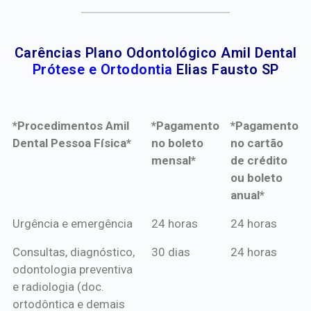
Carências Plano Odontológico Amil Dental
Prótese e Ortodontia
Elias Fausto SP
*Procedimentos Amil
*Pagamento
*Pagamento
Dental Pessoa Física*
no boleto
no cartão
mensal*
de crédito
ou boleto
anual*
*Procedimentos Amil
*Pagamento
*Pagamento
Urgência e emergência
24 horas
24 horas
Dental Pessoa Física*
no boleto
no cartão
Consultas, diagnóstico,
30 dias
24 horas
mensal*
de crédito
odontologia preventiva
ou boleto
e radiologia (doc.
anual*
ortodôntica e demais