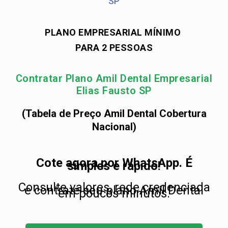
SP
PLANO EMPRESARIAL MÍNIMO
PARA 2 PESSOAS
Contratar Plano Amil Dental Empresarial
Elias Fausto SP
(Tabela de Preço Amil Dental Cobertura
Nacional)
Cote agora por WhatsApp. É
simples e rápido!
Consulte valores, rede credenciada
e contrate seu plano Amil Dental
em poucos minutos.