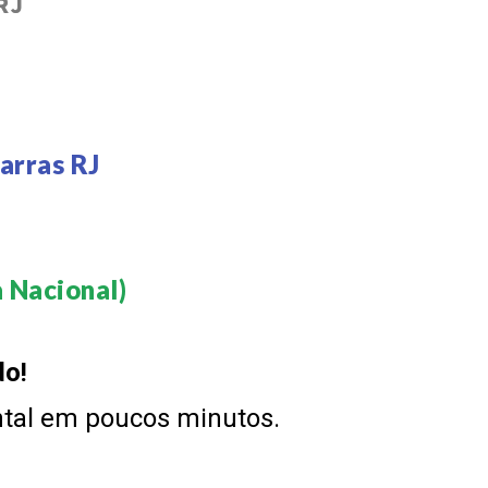
RJ
arras RJ
 Nacional)​
do!
ntal em poucos minutos.