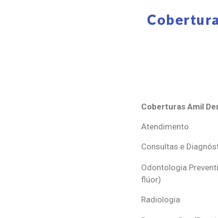
Cobertura
Coberturas Amil Den
Coberturas Amil Den
Atendimento
Consultas e Diagnós
Odontologia Preventi
flúor)
Radiologia