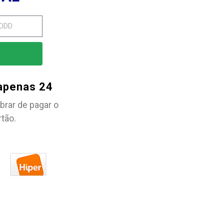
 apenas 24
brar de pagar o
rtão.