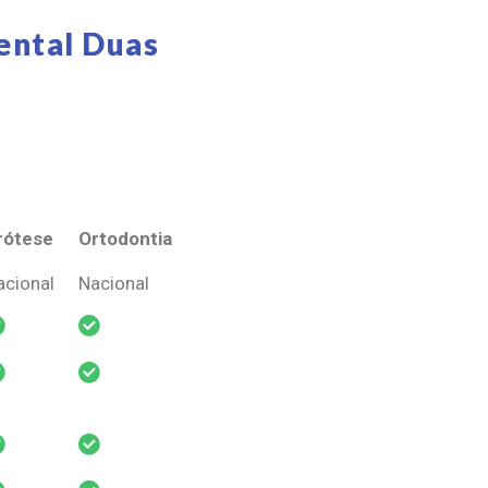
ental Duas
rótese
Ortodontia
rótese
Ortodontia
acional
Nacional