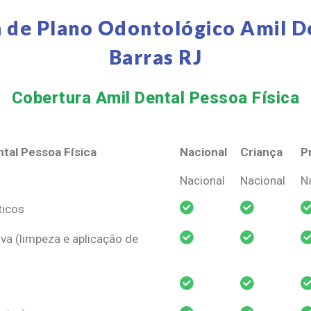
 de Plano Odontológico Amil D
Barras RJ
Cobertura Amil Dental Pessoa Física​
tal Pessoa Física
Nacional
Criança
P
tal Pessoa Física
Nacional
Criança
P
Nacional
Nacional
N
ticos
va (limpeza e aplicação de