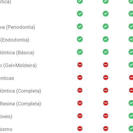
tica)
va (Periodontia)
 (Endodontia)
ntica (Básica)
o (Gel+Moldeira)
nticas
ôntica (Completa)
 Resina (Completa)
íveis)
uxismo