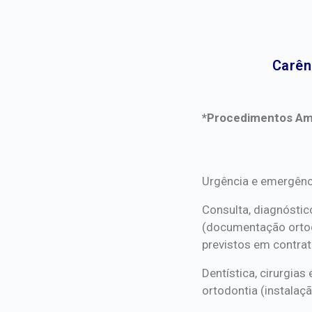
Carên
*Procedimentos Ami
*Procedimentos Ami
Urgência e emergênc
Consulta, diagnóstic
(documentação orto
previstos em contrat
Dentística, cirurgia
ortodontia (instalaçã