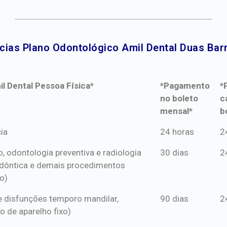
cias Plano Odontológico Amil Dental Duas Barr
l Dental Pessoa Física*
*Pagamento
*
no boleto
c
mensal*
b
l Dental Pessoa Física*
*Pagamento
*
ia
24 horas
2
no boleto
c
o, odontologia preventiva e radiologia
30 dias
2
mensal*
b
dôntica e demais procedimentos
o)
s e disfunções temporo mandilar,
90 dias
2
o de aparelho fixo)