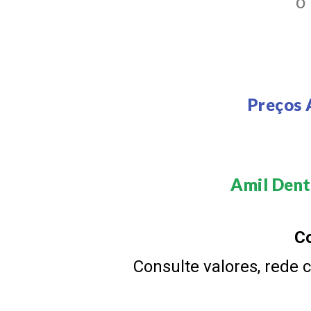
O
Preços 
Amil Denta
Co
Consulte valores, rede