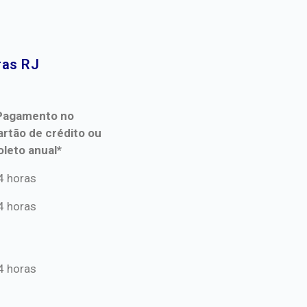
as RJ​
Pagamento no
artão de crédito ou
oleto anual*
Pagamento no
4 horas
artão de crédito ou
4 horas
oleto anual*
4 horas