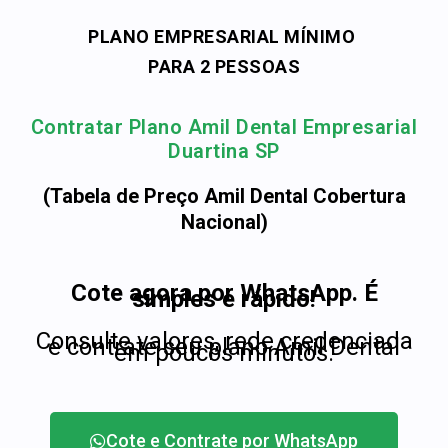
PLANO EMPRESARIAL MÍNIMO
PARA 2 PESSOAS
Contratar Plano Amil Dental Empresarial
Duartina SP
(Tabela de Preço Amil Dental Cobertura
Nacional)
Cote agora por WhatsApp. É
simples e rápido!
Consulte valores, rede credenciada
e contrate seu plano Amil Dental
em poucos minutos.
Cote e Contrate por WhatsApp