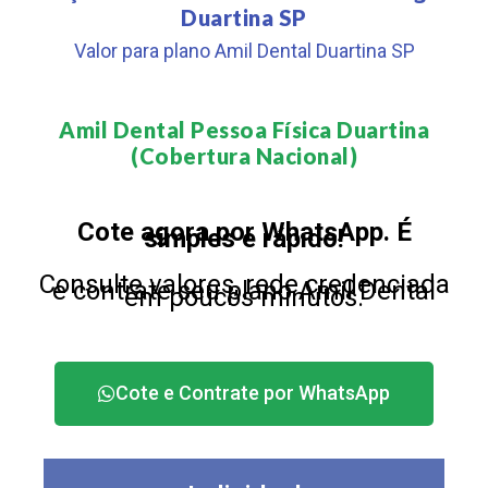
Duartina SP
Valor para plano Amil Dental Duartina SP
Amil Dental Pessoa Física Duartina
(Cobertura Nacional)​
Cote agora por WhatsApp. É
simples e rápido!
Consulte valores, rede credenciada
e contrate seu plano Amil Dental
em poucos minutos.
Cote e Contrate por WhatsApp