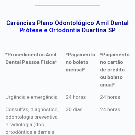
Carências Plano Odontológico Amil Dental
Prótese e Ortodontia
Duartina SP
*Procedimentos Amil
*Pagamento
*Pagamento
Dental Pessoa Física*
no boleto
no cartão
mensal*
de crédito
ou boleto
anual*
*Procedimentos Amil
*Pagamento
*Pagamento
Urgência e emergência
24 horas
24 horas
Dental Pessoa Física*
no boleto
no cartão
Consultas, diagnóstico,
30 dias
24 horas
mensal*
de crédito
odontologia preventiva
ou boleto
e radiologia (doc.
anual*
ortodôntica e demais