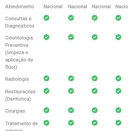
Coberturas
Nacional
Criança
Prótese
Ortodo
Atendimento
Nacional
Nacional
Nacional
Nacion
Amil Dental
Consultas e
Pessoa Física
Diagnósticos
Odontologia
Preventiva
(limpeza e
aplicação de
flúor)
Radiologia
Restaurações
(Dentística)
Cirurgias
Tratamento de
gengiva