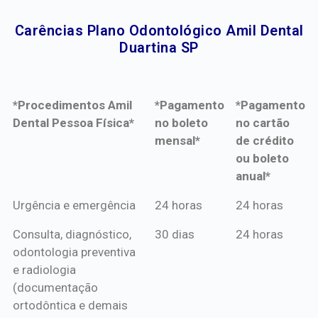
Carências Plano Odontológico Amil Dental
Duartina SP​
*Procedimentos Amil
*Pagamento
*Pagamento
Dental Pessoa Física*
no boleto
no cartão
mensal*
de crédito
ou boleto
anual*
*Procedimentos Amil
*Pagamento
*Pagamento
Urgência e emergência
24 horas
24 horas
Dental Pessoa Física*
no boleto
no cartão
Consulta, diagnóstico,
30 dias
24 horas
mensal*
de crédito
odontologia preventiva
ou boleto
e radiologia
anual*
(documentação
ortodôntica e demais