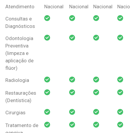
Coberturas
Nacional
Criança
Prótese
Ortodo
Atendimento
Nacional
Nacional
Nacional
Nacion
Amil Dental
Consultas e
Pessoa Física
Diagnósticos
Odontologia
Preventiva
(limpeza e
aplicação de
flúor)
Radiologia
Restaurações
(Dentística)
Cirurgias
Tratamento de
gengiva