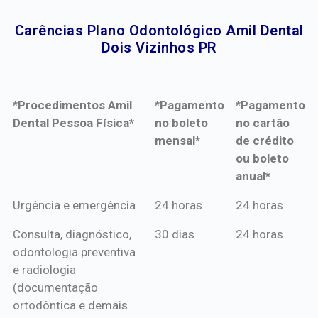
Carências Plano Odontológico Amil Dental
Dois Vizinhos PR​
*Procedimentos Amil
*Pagamento
*Pagamento
Dental Pessoa Física*
no boleto
no cartão
mensal*
de crédito
ou boleto
anual*
*Procedimentos Amil
*Pagamento
*Pagamento
Urgência e emergência
24 horas
24 horas
Dental Pessoa Física*
no boleto
no cartão
Consulta, diagnóstico,
30 dias
24 horas
mensal*
de crédito
odontologia preventiva
ou boleto
e radiologia
anual*
(documentação
ortodôntica e demais