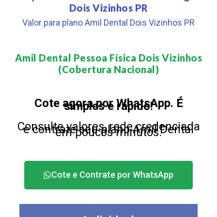
Dois Vizinhos PR
Valor para plano Amil Dental Dois Vizinhos PR
Amil Dental Pessoa Física Dois Vizinhos
(Cobertura Nacional)​
Cote agora por WhatsApp. É
simples e rápido!
Consulte valores, rede credenciada
e contrate seu plano Amil Dental
em poucos minutos.
Cote e Contrate por WhatsApp