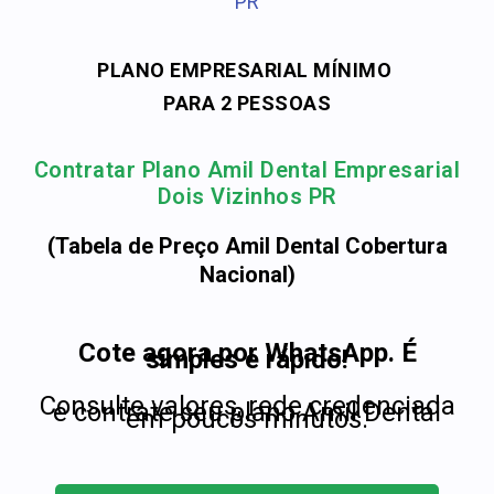
PR
PLANO EMPRESARIAL MÍNIMO
PARA 2 PESSOAS
Contratar Plano Amil Dental Empresarial
Dois Vizinhos PR
(Tabela de Preço Amil Dental Cobertura
Nacional)
Cote agora por WhatsApp. É
simples e rápido!
Consulte valores, rede credenciada
e contrate seu plano Amil Dental
em poucos minutos.