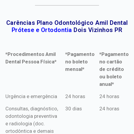
Carências Plano Odontológico Amil Dental
Prótese e Ortodontia
Dois Vizinhos PR
*Procedimentos Amil
*Pagamento
*Pagamento
Dental Pessoa Física*
no boleto
no cartão
mensal*
de crédito
ou boleto
anual*
*Procedimentos Amil
*Pagamento
*Pagamento
Urgência e emergência
24 horas
24 horas
Dental Pessoa Física*
no boleto
no cartão
Consultas, diagnóstico,
30 dias
24 horas
mensal*
de crédito
odontologia preventiva
ou boleto
e radiologia (doc.
anual*
ortodôntica e demais