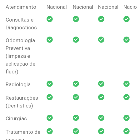
Coberturas
Nacional
Criança
Prótese
Ortodo
Atendimento
Nacional
Nacional
Nacional
Nacion
Amil Dental
Consultas e
Pessoa Física
Diagnósticos
Odontologia
Preventiva
(limpeza e
aplicação de
flúor)
Radiologia
Restaurações
(Dentística)
Cirurgias
Tratamento de
gengiva