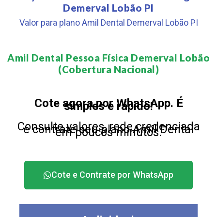
Demerval Lobão PI
Valor para plano Amil Dental Demerval Lobão PI
Amil Dental Pessoa Física Demerval Lobão
(Cobertura Nacional)​
Cote agora por WhatsApp. É
simples e rápido!
Consulte valores, rede credenciada
e contrate seu plano Amil Dental
em poucos minutos.
Cote e Contrate por WhatsApp