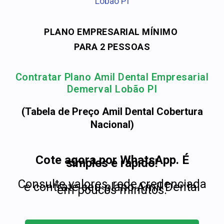
Lobão PI
PLANO EMPRESARIAL MÍNIMO
PARA 2 PESSOAS
Contratar Plano Amil Dental Empresarial
Demerval Lobão PI
(Tabela de Preço Amil Dental Cobertura
Nacional)
Cote agora por WhatsApp. É
simples e rápido!
Consulte valores, rede credenciada
e contrate seu plano Amil Dental
em poucos minutos.