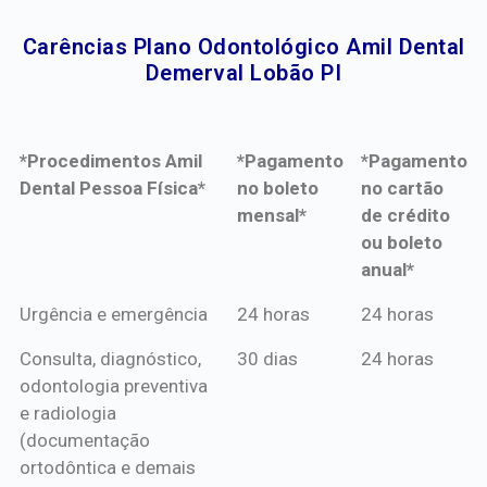
Carências Plano Odontológico Amil Dental
Demerval Lobão PI​
*Procedimentos Amil
*Pagamento
*Pagamento
Dental Pessoa Física*
no boleto
no cartão
mensal*
de crédito
ou boleto
anual*
*Procedimentos Amil
*Pagamento
*Pagamento
Urgência e emergência
24 horas
24 horas
Dental Pessoa Física*
no boleto
no cartão
Consulta, diagnóstico,
30 dias
24 horas
mensal*
de crédito
odontologia preventiva
ou boleto
e radiologia
anual*
(documentação
ortodôntica e demais