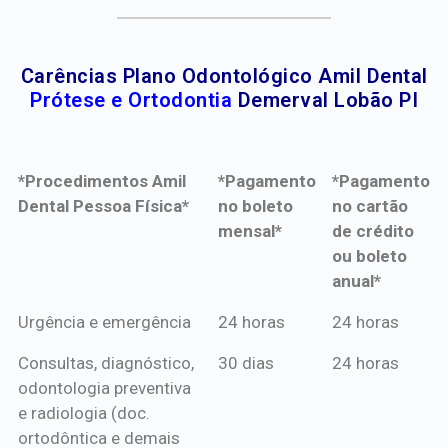
Carências Plano Odontológico Amil Dental
Prótese e Ortodontia
Demerval Lobão PI
*Procedimentos Amil
*Pagamento
*Pagamento
Dental Pessoa Física*
no boleto
no cartão
mensal*
de crédito
ou boleto
anual*
*Procedimentos Amil
*Pagamento
*Pagamento
Urgência e emergência
24 horas
24 horas
Dental Pessoa Física*
no boleto
no cartão
Consultas, diagnóstico,
30 dias
24 horas
mensal*
de crédito
odontologia preventiva
ou boleto
e radiologia (doc.
anual*
ortodôntica e demais