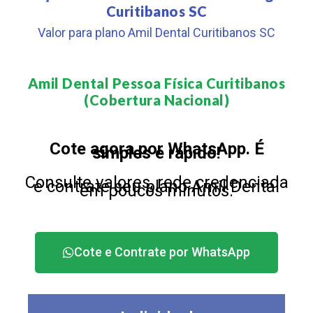
Curitibanos SC
Valor para plano Amil Dental Curitibanos SC
Amil Dental Pessoa Física Curitibanos
(Cobertura Nacional)​
Cote agora por WhatsApp. É
simples e rápido!
Consulte valores, rede credenciada
e contrate seu plano Amil Dental
em poucos minutos.
Cote e Contrate por WhatsApp