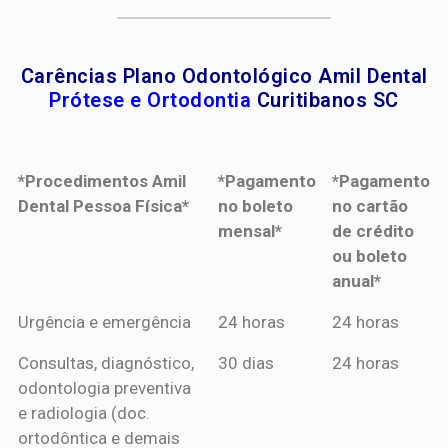
Carências Plano Odontológico Amil Dental
Prótese e Ortodontia
Curitibanos SC
*Procedimentos Amil
*Pagamento
*Pagamento
Dental Pessoa Física*
no boleto
no cartão
mensal*
de crédito
ou boleto
anual*
*Procedimentos Amil
*Pagamento
*Pagamento
Urgência e emergência
24 horas
24 horas
Dental Pessoa Física*
no boleto
no cartão
Consultas, diagnóstico,
30 dias
24 horas
mensal*
de crédito
odontologia preventiva
ou boleto
e radiologia (doc.
anual*
ortodôntica e demais