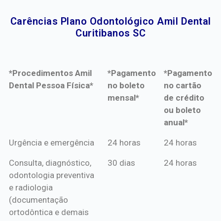
Carências Plano Odontológico Amil Dental
Curitibanos SC​
*Procedimentos Amil
*Pagamento
*Pagamento
Dental Pessoa Física*
no boleto
no cartão
mensal*
de crédito
ou boleto
anual*
*Procedimentos Amil
*Pagamento
*Pagamento
Urgência e emergência
24 horas
24 horas
Dental Pessoa Física*
no boleto
no cartão
Consulta, diagnóstico,
30 dias
24 horas
mensal*
de crédito
odontologia preventiva
ou boleto
e radiologia
anual*
(documentação
ortodôntica e demais