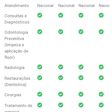
Coberturas
Nacional
Criança
Prótese
Ortodo
Atendimento
Nacional
Nacional
Nacional
Nacion
Amil Dental
Consultas e
Pessoa Física
Diagnósticos
Odontologia
Preventiva
(limpeza e
aplicação de
flúor)
Radiologia
Restaurações
(Dentística)
Cirurgias
Tratamento de
gengiva