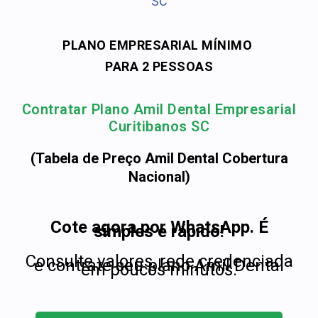
SC
PLANO EMPRESARIAL MÍNIMO
PARA 2 PESSOAS
Contratar Plano Amil Dental Empresarial
Curitibanos SC
(Tabela de Preço Amil Dental Cobertura
Nacional)
Cote agora por WhatsApp. É
simples e rápido!
Consulte valores, rede credenciada
e contrate seu plano Amil Dental
em poucos minutos.