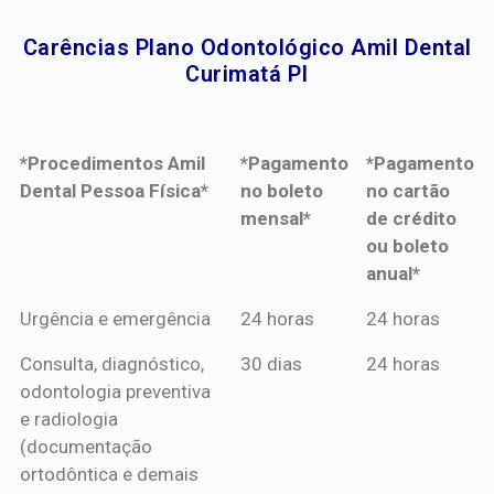
Carências Plano Odontológico Amil Dental
Curimatá PI​
*Procedimentos Amil
*Pagamento
*Pagamento
Dental Pessoa Física*
no boleto
no cartão
mensal*
de crédito
ou boleto
anual*
*Procedimentos Amil
*Pagamento
*Pagamento
Urgência e emergência
24 horas
24 horas
Dental Pessoa Física*
no boleto
no cartão
Consulta, diagnóstico,
30 dias
24 horas
mensal*
de crédito
odontologia preventiva
ou boleto
e radiologia
anual*
(documentação
ortodôntica e demais