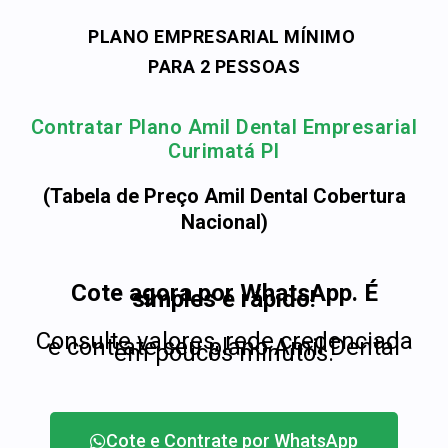
PLANO EMPRESARIAL MÍNIMO
PARA 2 PESSOAS
Contratar Plano Amil Dental Empresarial
Curimatá PI
(Tabela de Preço Amil Dental Cobertura
Nacional)
Cote agora por WhatsApp. É
simples e rápido!
Consulte valores, rede credenciada
e contrate seu plano Amil Dental
em poucos minutos.
Cote e Contrate por WhatsApp