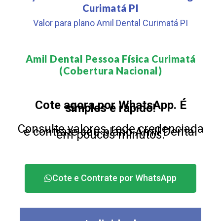
Curimatá PI
Valor para plano Amil Dental Curimatá PI
Amil Dental Pessoa Física Curimatá
(Cobertura Nacional)​
Cote agora por WhatsApp. É
simples e rápido!
Consulte valores, rede credenciada
e contrate seu plano Amil Dental
em poucos minutos.
Cote e Contrate por WhatsApp