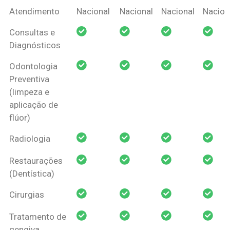
Coberturas
Nacional
Criança
Prótese
Ortodo
Atendimento
Nacional
Nacional
Nacional
Nacion
Amil Dental
Consultas e
Pessoa Física
Diagnósticos
Odontologia
Preventiva
(limpeza e
aplicação de
flúor)
Radiologia
Restaurações
(Dentística)
Cirurgias
Tratamento de
gengiva