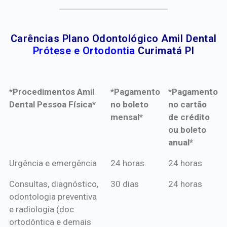
Carências Plano Odontológico Amil Dental
Prótese e Ortodontia
Curimatá PI
*Procedimentos Amil
*Pagamento
*Pagamento
Dental Pessoa Física*
no boleto
no cartão
mensal*
de crédito
ou boleto
anual*
*Procedimentos Amil
*Pagamento
*Pagamento
Urgência e emergência
24 horas
24 horas
Dental Pessoa Física*
no boleto
no cartão
Consultas, diagnóstico,
30 dias
24 horas
mensal*
de crédito
odontologia preventiva
ou boleto
e radiologia (doc.
anual*
ortodôntica e demais