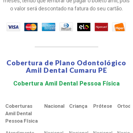
meses, tendo que lembrar de pagar o boleto amil, pois
o valor será descontado na fatura do seu cartão.
Cobertura de Plano Odontológico
Amil Dental Cumaru PE
Cobertura Amil Dental Pessoa Física​
Coberturas
Nacional
Criança
Prótese
Ortodo
Amil Dental
Pessoa Física
Coberturas
Nacional
Criança
Prótese
Ortodo
Atendimento
Nacional
Nacional
Nacional
Nacion