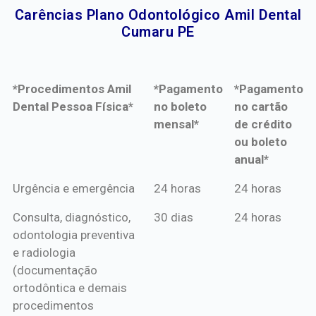
Carências Plano Odontológico Amil Dental
Cumaru PE​
*Procedimentos Amil
*Pagamento
*Pagamento
Dental Pessoa Física*
no boleto
no cartão
mensal*
de crédito
ou boleto
anual*
*Procedimentos Amil
*Pagamento
*Pagamento
Urgência e emergência
24 horas
24 horas
Dental Pessoa Física*
no boleto
no cartão
Consulta, diagnóstico,
30 dias
24 horas
mensal*
de crédito
odontologia preventiva
ou boleto
e radiologia
anual*
(documentação
ortodôntica e demais
procedimentos