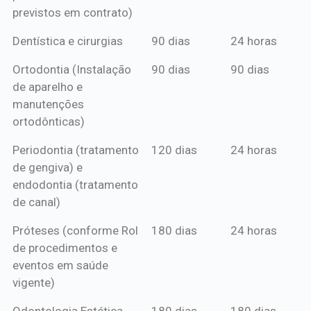
previstos em contrato)
Dentística e cirurgias
90 dias
24 horas
Ortodontia (Instalação
90 dias
90 dias
de aparelho e
manutenções
ortodônticas)
Periodontia (tratamento
120 dias
24 horas
de gengiva) e
endodontia (tratamento
de canal)
Próteses (conforme Rol
180 dias
24 horas
de procedimentos e
eventos em saúde
vigente)
Odontologia Estética
180 dias
180 dias