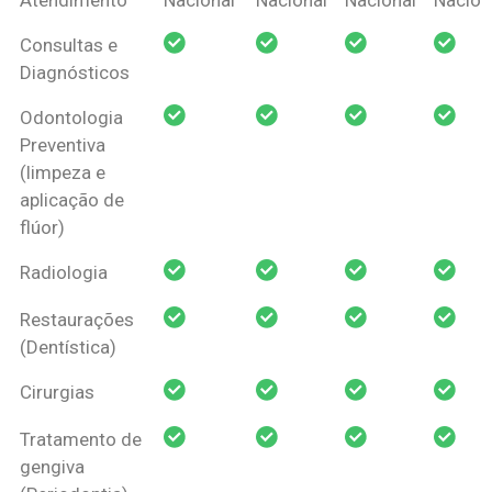
Amil Dental
Consultas e
Pessoa Física
Diagnósticos
Odontologia
Preventiva
(limpeza e
aplicação de
flúor)
Radiologia
Restaurações
(Dentística)
Cirurgias
Tratamento de
gengiva