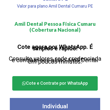
Valor para plano Amil Dental Cumaru PE
Amil Dental Pessoa Física Cumaru
(Cobertura Nacional)​
Cote agora por WhatsApp. É
simples e rápido!
Consulte valores, rede credenciada
e contrate seu plano Amil Dental
em poucos minutos.
Cote e Contrate por WhatsApp
Individual