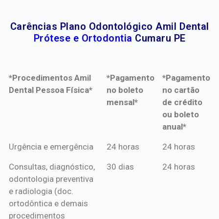
Carências Plano Odontológico Amil Dental
Prótese e Ortodontia
Cumaru PE
*Procedimentos Amil
*Pagamento
*Pagamento
Dental Pessoa Física*
no boleto
no cartão
mensal*
de crédito
ou boleto
anual*
*Procedimentos Amil
*Pagamento
*Pagamento
Urgência e emergência
24 horas
24 horas
Dental Pessoa Física*
no boleto
no cartão
Consultas, diagnóstico,
30 dias
24 horas
mensal*
de crédito
odontologia preventiva
ou boleto
e radiologia (doc.
anual*
ortodôntica e demais
procedimentos