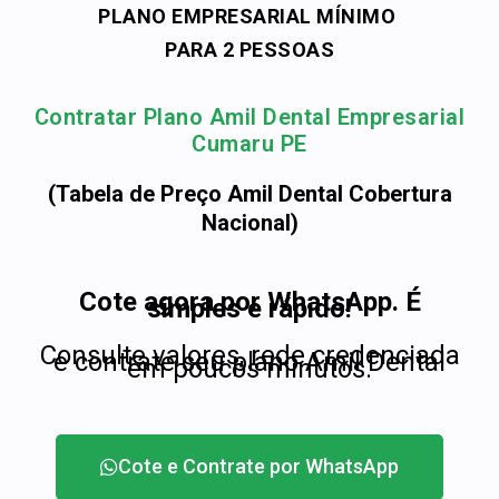
PLANO EMPRESARIAL MÍNIMO
PARA 2 PESSOAS
Contratar Plano Amil Dental Empresarial
Cumaru PE
(Tabela de Preço Amil Dental Cobertura
Nacional)
Cote agora por WhatsApp. É
simples e rápido!
Consulte valores, rede credenciada
e contrate seu plano Amil Dental
em poucos minutos.
Cote e Contrate por WhatsApp