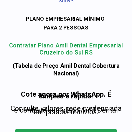
Sul RS
PLANO EMPRESARIAL MÍNIMO
PARA 2 PESSOAS
Contratar Plano Amil Dental Empresarial
Cruzeiro do Sul RS
(Tabela de Preço Amil Dental Cobertura
Nacional)
Cote agora por WhatsApp. É
simples e rápido!
Consulte valores, rede credenciada
e contrate seu plano Amil Dental
em poucos minutos.