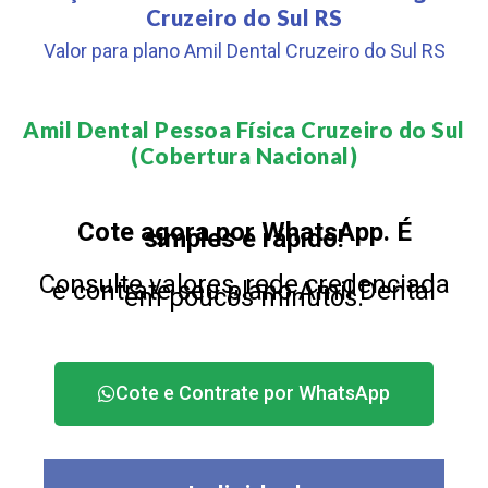
Cruzeiro do Sul RS
Valor para plano Amil Dental Cruzeiro do Sul RS
Amil Dental Pessoa Física Cruzeiro do Sul
(Cobertura Nacional)​
Cote agora por WhatsApp. É
simples e rápido!
Consulte valores, rede credenciada
e contrate seu plano Amil Dental
em poucos minutos.
Cote e Contrate por WhatsApp