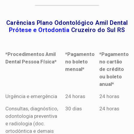
Carências Plano Odontológico Amil Dental
Prótese e Ortodontia
Cruzeiro do Sul RS
*Procedimentos Amil
*Pagamento
*Pagamento
Dental Pessoa Física*
no boleto
no cartão
mensal*
de crédito
ou boleto
anual*
*Procedimentos Amil
*Pagamento
*Pagamento
Urgência e emergência
24 horas
24 horas
Dental Pessoa Física*
no boleto
no cartão
Consultas, diagnóstico,
30 dias
24 horas
mensal*
de crédito
odontologia preventiva
ou boleto
e radiologia (doc.
anual*
ortodôntica e demais