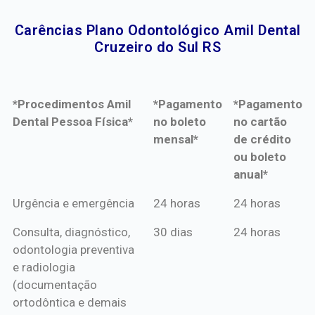
Carências Plano Odontológico Amil Dental
Cruzeiro do Sul RS​
*Procedimentos Amil
*Pagamento
*Pagamento
Dental Pessoa Física*
no boleto
no cartão
mensal*
de crédito
ou boleto
anual*
*Procedimentos Amil
*Pagamento
*Pagamento
Urgência e emergência
24 horas
24 horas
Dental Pessoa Física*
no boleto
no cartão
Consulta, diagnóstico,
30 dias
24 horas
mensal*
de crédito
odontologia preventiva
ou boleto
e radiologia
anual*
(documentação
ortodôntica e demais