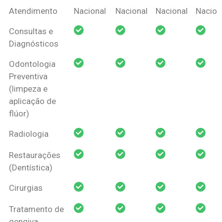
Coberturas
Nacional
Criança
Prótese
Ortodo
Atendimento
Nacional
Nacional
Nacional
Nacion
Amil Dental
Consultas e
Pessoa Física
Diagnósticos
Odontologia
Preventiva
(limpeza e
aplicação de
flúor)
Radiologia
Restaurações
(Dentística)
Cirurgias
Tratamento de
gengiva