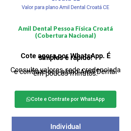
Valor para plano Amil Dental Croatá CE
Amil Dental Pessoa Física Croatá
(Cobertura Nacional)​
Cote agora por WhatsApp. É
simples e rápido!
Consulte valores, rede credenciada
e contrate seu plano Amil Dental
em poucos minutos.
Cote e Contrate por WhatsApp
Individual