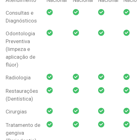
Amil Dental
Consultas e
Pessoa Física
Diagnósticos
Odontologia
Preventiva
(limpeza e
aplicação de
flúor)
Radiologia
Restaurações
(Dentística)
Cirurgias
Tratamento de
gengiva