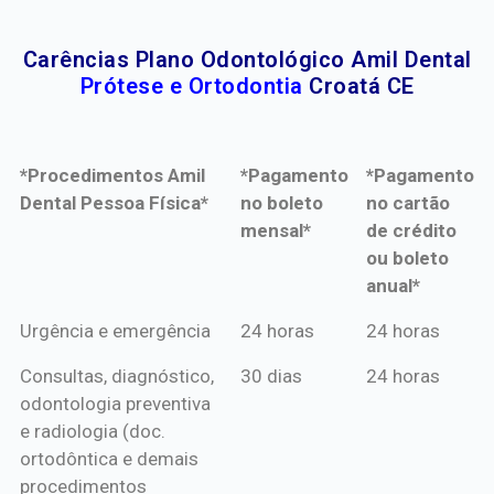
Carências Plano Odontológico Amil Dental
Prótese e Ortodontia
Croatá CE
*Procedimentos Amil
*Pagamento
*Pagamento
Dental Pessoa Física*
no boleto
no cartão
mensal*
de crédito
ou boleto
anual*
*Procedimentos Amil
*Pagamento
*Pagamento
Urgência e emergência
24 horas
24 horas
Dental Pessoa Física*
no boleto
no cartão
Consultas, diagnóstico,
30 dias
24 horas
mensal*
de crédito
odontologia preventiva
ou boleto
e radiologia (doc.
anual*
ortodôntica e demais
procedimentos