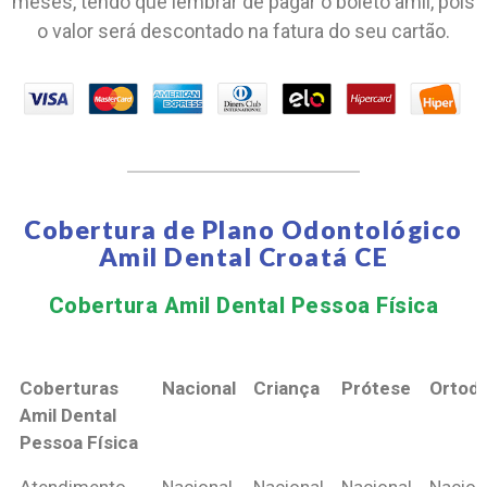
meses, tendo que lembrar de pagar o boleto amil, pois
o valor será descontado na fatura do seu cartão.
Cobertura de Plano Odontológico
Amil Dental Croatá CE
Cobertura Amil Dental Pessoa Física​
Coberturas
Nacional
Criança
Prótese
Ortodo
Amil Dental
Pessoa Física
Coberturas
Nacional
Criança
Prótese
Ortodo
Atendimento
Nacional
Nacional
Nacional
Nacion