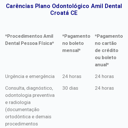
Carências Plano Odontológico Amil Dental
Croatá CE​
*Procedimentos Amil
*Pagamento
*Pagamento
Dental Pessoa Física*
no boleto
no cartão
mensal*
de crédito
ou boleto
anual*
*Procedimentos Amil
*Pagamento
*Pagamento
Urgência e emergência
24 horas
24 horas
Dental Pessoa Física*
no boleto
no cartão
Consulta, diagnóstico,
30 dias
24 horas
mensal*
de crédito
odontologia preventiva
ou boleto
e radiologia
anual*
(documentação
ortodôntica e demais
procedimentos