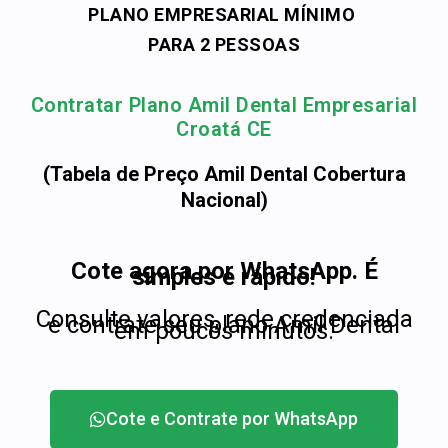
PLANO EMPRESARIAL MÍNIMO
PARA 2 PESSOAS
Contratar Plano Amil Dental Empresarial
Croatá CE
(Tabela de Preço Amil Dental Cobertura
Nacional)
Cote agora por WhatsApp. É
simples e rápido!
Consulte valores, rede credenciada
e contrate seu plano Amil Dental
em poucos minutos.
Cote e Contrate por WhatsApp