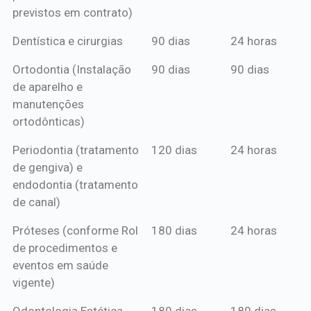
previstos em contrato)
Dentística e cirurgias
90 dias
24 horas
Ortodontia (Instalação
90 dias
90 dias
de aparelho e
manutenções
ortodônticas)
Periodontia (tratamento
120 dias
24 horas
de gengiva) e
endodontia (tratamento
de canal)
Próteses (conforme Rol
180 dias
24 horas
de procedimentos e
eventos em saúde
vigente)
Odontologia Estética
180 dias
180 dias