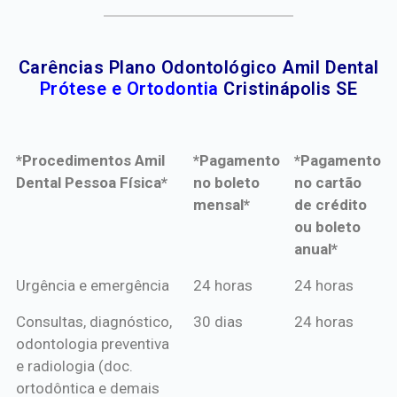
Carências Plano Odontológico Amil Dental
Prótese e Ortodontia
Cristinápolis SE
*Procedimentos Amil
*Pagamento
*Pagamento
Dental Pessoa Física*
no boleto
no cartão
mensal*
de crédito
ou boleto
anual*
*Procedimentos Amil
*Pagamento
*Pagamento
Urgência e emergência
24 horas
24 horas
Dental Pessoa Física*
no boleto
no cartão
Consultas, diagnóstico,
30 dias
24 horas
mensal*
de crédito
odontologia preventiva
ou boleto
e radiologia (doc.
anual*
ortodôntica e demais