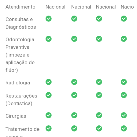
Coberturas
Nacional
Criança
Prótese
Ortodo
Atendimento
Nacional
Nacional
Nacional
Nacion
Amil Dental
Consultas e
Pessoa Física
Diagnósticos
Odontologia
Preventiva
(limpeza e
aplicação de
flúor)
Radiologia
Restaurações
(Dentística)
Cirurgias
Tratamento de
gengiva