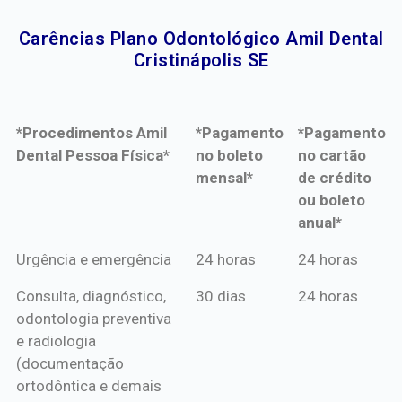
Carências Plano Odontológico Amil Dental
Cristinápolis SE​
*Procedimentos Amil
*Pagamento
*Pagamento
Dental Pessoa Física*
no boleto
no cartão
mensal*
de crédito
ou boleto
anual*
*Procedimentos Amil
*Pagamento
*Pagamento
Urgência e emergência
24 horas
24 horas
Dental Pessoa Física*
no boleto
no cartão
Consulta, diagnóstico,
30 dias
24 horas
mensal*
de crédito
odontologia preventiva
ou boleto
e radiologia
anual*
(documentação
ortodôntica e demais