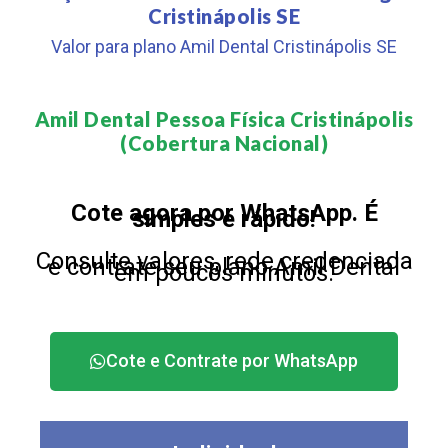
Cristinápolis SE
Valor para plano Amil Dental Cristinápolis SE
Amil Dental Pessoa Física Cristinápolis
(Cobertura Nacional)​
Cote agora por WhatsApp. É
simples e rápido!
Consulte valores, rede credenciada
e contrate seu plano Amil Dental
em poucos minutos.
Cote e Contrate por WhatsApp