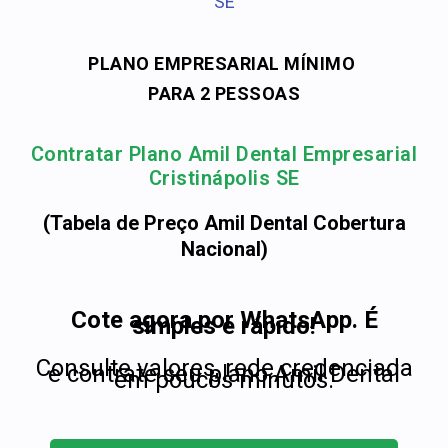
SE
PLANO EMPRESARIAL MÍNIMO
PARA 2 PESSOAS
Contratar Plano Amil Dental Empresarial
Cristinápolis SE
(Tabela de Preço Amil Dental Cobertura
Nacional)
Cote agora por WhatsApp. É
simples e rápido!
Consulte valores, rede credenciada
e contrate seu plano Amil Dental
em poucos minutos.