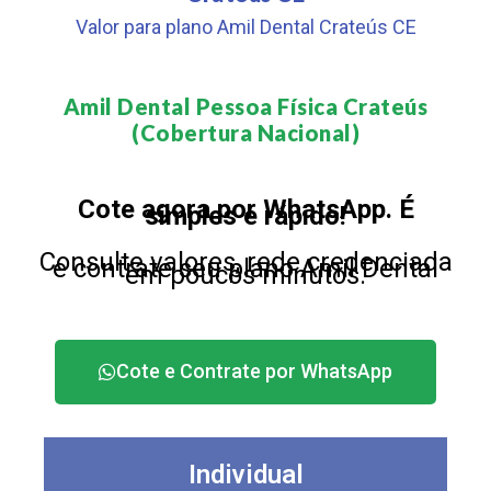
Valor para plano Amil Dental Crateús CE
Amil Dental Pessoa Física Crateús
(Cobertura Nacional)​
Cote agora por WhatsApp. É
simples e rápido!
Consulte valores, rede credenciada
e contrate seu plano Amil Dental
em poucos minutos.
Cote e Contrate por WhatsApp
Individual