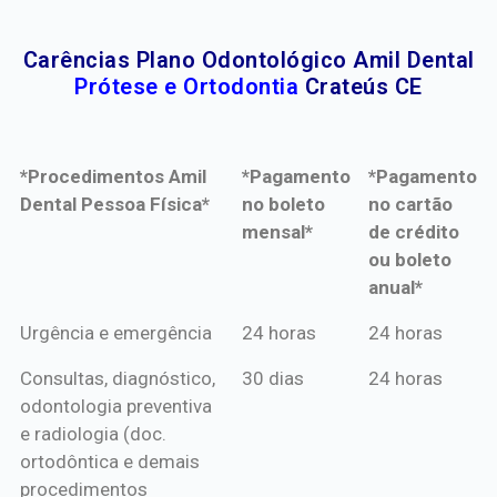
Carências Plano Odontológico Amil Dental
Prótese e Ortodontia
Crateús CE
*Procedimentos Amil
*Pagamento
*Pagamento
Dental Pessoa Física*
no boleto
no cartão
mensal*
de crédito
ou boleto
anual*
*Procedimentos Amil
*Pagamento
*Pagamento
Urgência e emergência
24 horas
24 horas
Dental Pessoa Física*
no boleto
no cartão
Consultas, diagnóstico,
30 dias
24 horas
mensal*
de crédito
odontologia preventiva
ou boleto
e radiologia (doc.
anual*
ortodôntica e demais
procedimentos