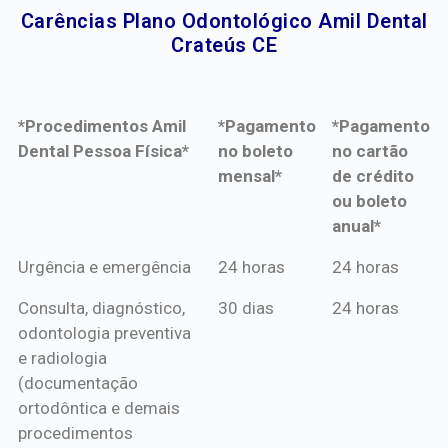
Carências Plano Odontológico Amil Dental
Crateús CE​
*Procedimentos Amil
*Pagamento
*Pagamento
Dental Pessoa Física*
no boleto
no cartão
mensal*
de crédito
ou boleto
anual*
*Procedimentos Amil
*Pagamento
*Pagamento
Urgência e emergência
24 horas
24 horas
Dental Pessoa Física*
no boleto
no cartão
Consulta, diagnóstico,
30 dias
24 horas
mensal*
de crédito
odontologia preventiva
ou boleto
e radiologia
anual*
(documentação
ortodôntica e demais
procedimentos