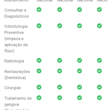
Amil Dental
Consultas e
Pessoa Física
Diagnósticos
Odontologia
Preventiva
(limpeza e
aplicação de
flúor)
Radiologia
Restaurações
(Dentística)
Cirurgias
Tratamento de
gengiva