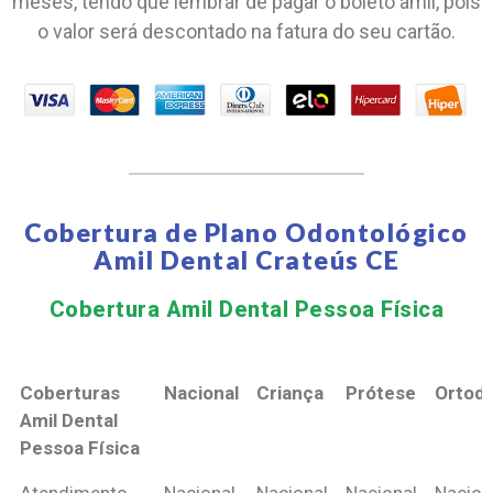
meses, tendo que lembrar de pagar o boleto amil, pois
o valor será descontado na fatura do seu cartão.
Cobertura de Plano Odontológico
Amil Dental Crateús CE
Cobertura Amil Dental Pessoa Física​
Coberturas
Nacional
Criança
Prótese
Ortodo
Amil Dental
Pessoa Física
Coberturas
Nacional
Criança
Prótese
Ortodo
Atendimento
Nacional
Nacional
Nacional
Nacion