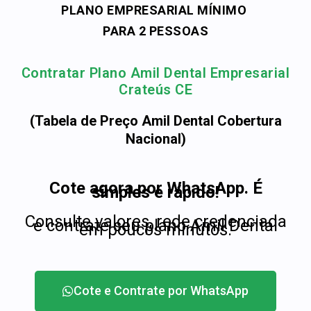
PLANO EMPRESARIAL MÍNIMO
PARA 2 PESSOAS
Contratar Plano Amil Dental Empresarial
Crateús CE
(Tabela de Preço Amil Dental Cobertura
Nacional)
Cote agora por WhatsApp. É
simples e rápido!
Consulte valores, rede credenciada
e contrate seu plano Amil Dental
em poucos minutos.
Cote e Contrate por WhatsApp