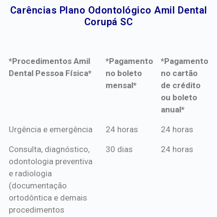
Carências Plano Odontológico Amil Dental
Corupá SC​
*Procedimentos Amil
*Pagamento
*Pagamento
Dental Pessoa Física*
no boleto
no cartão
mensal*
de crédito
ou boleto
anual*
*Procedimentos Amil
*Pagamento
*Pagamento
Urgência e emergência
24 horas
24 horas
Dental Pessoa Física*
no boleto
no cartão
Consulta, diagnóstico,
30 dias
24 horas
mensal*
de crédito
odontologia preventiva
ou boleto
e radiologia
anual*
(documentação
ortodôntica e demais
procedimentos