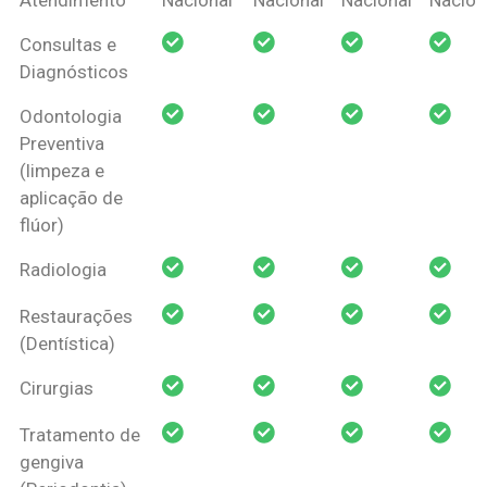
Amil Dental
Consultas e
Pessoa Física
Diagnósticos
Odontologia
Preventiva
(limpeza e
aplicação de
flúor)
Radiologia
Restaurações
(Dentística)
Cirurgias
Tratamento de
gengiva