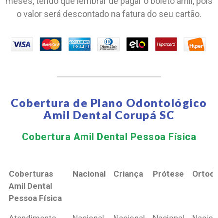
meses, tendo que lembrar de pagar o boleto amil, pois
o valor será descontado na fatura do seu cartão.
Cobertura de Plano Odontológico
Amil Dental Corupá SC
Cobertura Amil Dental Pessoa Física​
Coberturas
Nacional
Criança
Prótese
Ortodo
Amil Dental
Pessoa Física
Coberturas
Nacional
Criança
Prótese
Ortodo
Atendimento
Nacional
Nacional
Nacional
Nacion