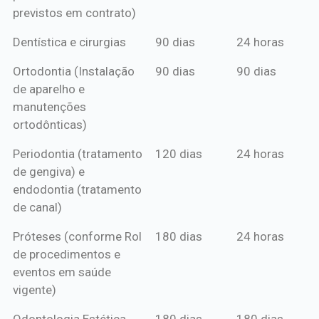
previstos em contrato)
Dentística e cirurgias
90 dias
24 horas
Ortodontia (Instalação
90 dias
90 dias
de aparelho e
manutenções
ortodônticas)
Periodontia (tratamento
120 dias
24 horas
de gengiva) e
endodontia (tratamento
de canal)
Próteses (conforme Rol
180 dias
24 horas
de procedimentos e
eventos em saúde
vigente)
Odontologia Estética
180 dias
180 dias