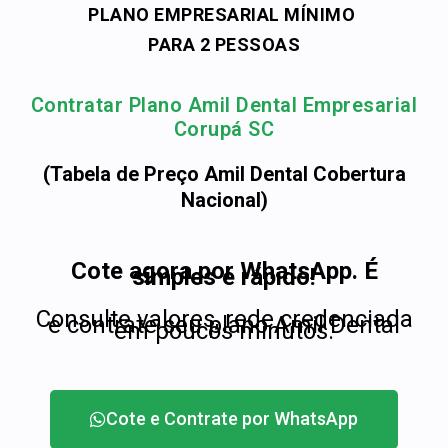
PLANO EMPRESARIAL MÍNIMO
PARA 2 PESSOAS
Contratar Plano Amil Dental Empresarial
Corupá SC
(Tabela de Preço Amil Dental Cobertura
Nacional)
Cote agora por WhatsApp. É
simples e rápido!
Consulte valores, rede credenciada
e contrate seu plano Amil Dental
em poucos minutos.
Cote e Contrate por WhatsApp