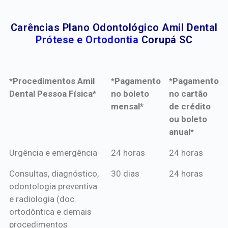
Carências Plano Odontológico Amil Dental
Prótese e Ortodontia
Corupá SC
*Procedimentos Amil
*Pagamento
*Pagamento
Dental Pessoa Física*
no boleto
no cartão
mensal*
de crédito
ou boleto
anual*
*Procedimentos Amil
*Pagamento
*Pagamento
Urgência e emergência
24 horas
24 horas
Dental Pessoa Física*
no boleto
no cartão
Consultas, diagnóstico,
30 dias
24 horas
mensal*
de crédito
odontologia preventiva
ou boleto
e radiologia (doc.
anual*
ortodôntica e demais
procedimentos