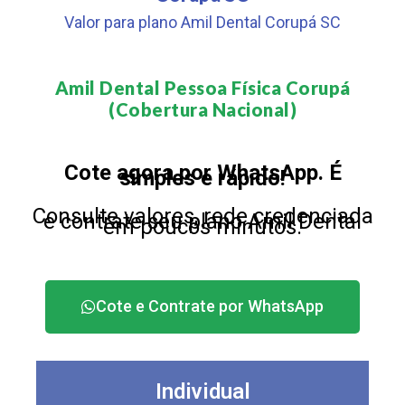
Valor para plano Amil Dental Corupá SC
Amil Dental Pessoa Física Corupá
(Cobertura Nacional)​
Cote agora por WhatsApp. É
simples e rápido!
Consulte valores, rede credenciada
e contrate seu plano Amil Dental
em poucos minutos.
Cote e Contrate por WhatsApp
Individual