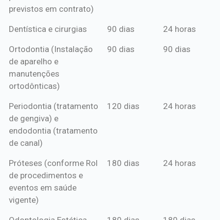
previstos em contrato)
Dentística e cirurgias
90 dias
24 horas
Ortodontia (Instalação
90 dias
90 dias
de aparelho e
manutenções
ortodônticas)
Periodontia (tratamento
120 dias
24 horas
de gengiva) e
endodontia (tratamento
de canal)
Próteses (conforme Rol
180 dias
24 horas
de procedimentos e
eventos em saúde
vigente)
Odontologia Estética
180 dias
180 dias