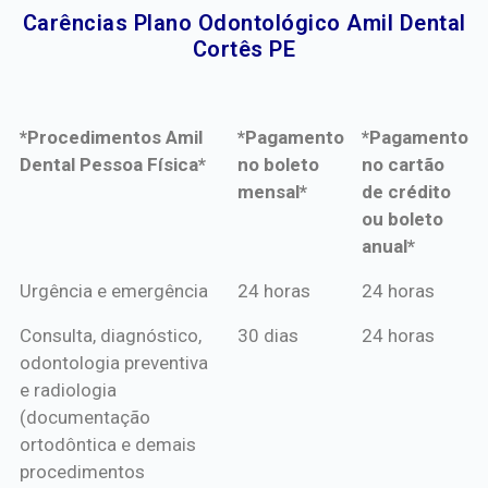
Carências Plano Odontológico Amil Dental
Cortês PE​
*Procedimentos Amil
*Pagamento
*Pagamento
Dental Pessoa Física*
no boleto
no cartão
mensal*
de crédito
ou boleto
anual*
*Procedimentos Amil
*Pagamento
*Pagamento
Urgência e emergência
24 horas
24 horas
Dental Pessoa Física*
no boleto
no cartão
Consulta, diagnóstico,
30 dias
24 horas
mensal*
de crédito
odontologia preventiva
ou boleto
e radiologia
anual*
(documentação
ortodôntica e demais
procedimentos