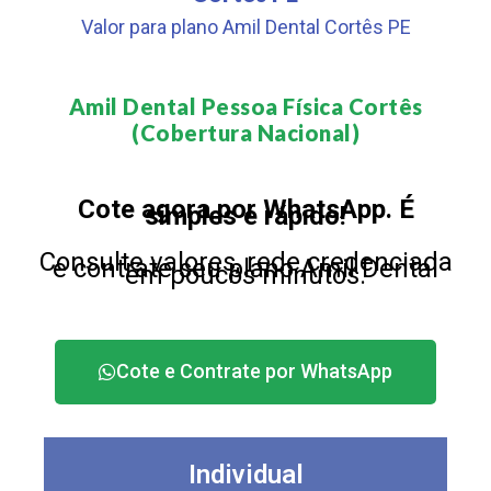
Valor para plano Amil Dental Cortês PE
Amil Dental Pessoa Física Cortês
(Cobertura Nacional)​
Cote agora por WhatsApp. É
simples e rápido!
Consulte valores, rede credenciada
e contrate seu plano Amil Dental
em poucos minutos.
Cote e Contrate por WhatsApp
Individual