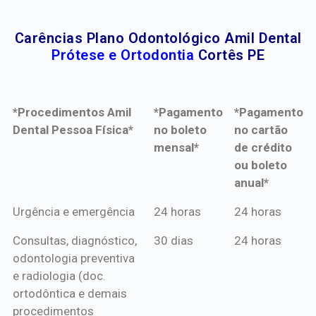
Carências Plano Odontológico Amil Dental
Prótese e Ortodontia
Cortês PE
*Procedimentos Amil
*Pagamento
*Pagamento
Dental Pessoa Física*
no boleto
no cartão
mensal*
de crédito
ou boleto
anual*
*Procedimentos Amil
*Pagamento
*Pagamento
Urgência e emergência
24 horas
24 horas
Dental Pessoa Física*
no boleto
no cartão
Consultas, diagnóstico,
30 dias
24 horas
mensal*
de crédito
odontologia preventiva
ou boleto
e radiologia (doc.
anual*
ortodôntica e demais
procedimentos