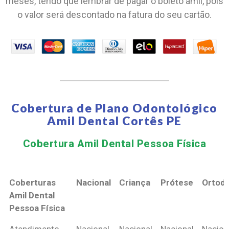
meses, tendo que lembrar de pagar o boleto amil, pois
o valor será descontado na fatura do seu cartão.
Cobertura de Plano Odontológico
Amil Dental Cortês PE
Cobertura Amil Dental Pessoa Física​
Coberturas
Nacional
Criança
Prótese
Ortodo
Amil Dental
Pessoa Física
Coberturas
Nacional
Criança
Prótese
Ortodo
Atendimento
Nacional
Nacional
Nacional
Nacion