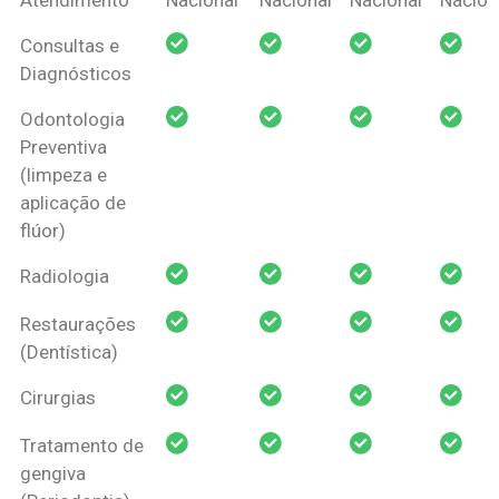
Amil Dental
Consultas e
Pessoa Física
Diagnósticos
Odontologia
Preventiva
(limpeza e
aplicação de
flúor)
Radiologia
Restaurações
(Dentística)
Cirurgias
Tratamento de
gengiva