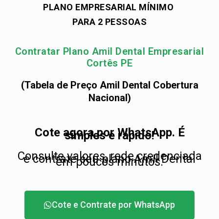
PLANO EMPRESARIAL MÍNIMO
PARA 2 PESSOAS
Contratar Plano Amil Dental Empresarial
Cortês PE
(Tabela de Preço Amil Dental Cobertura
Nacional)
Cote agora por WhatsApp. É
simples e rápido!
Consulte valores, rede credenciada
e contrate seu plano Amil Dental
em poucos minutos.
Cote e Contrate por WhatsApp