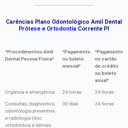
Carências Plano Odontológico Amil Dental
Prótese e Ortodontia
Corrente PI
*Procedimentos Amil
*Pagamento
*Pagamento
Dental Pessoa Física*
no boleto
no cartão
mensal*
de crédito
ou boleto
anual*
*Procedimentos Amil
*Pagamento
*Pagamento
Urgência e emergência
24 horas
24 horas
Dental Pessoa Física*
no boleto
no cartão
Consultas, diagnóstico,
30 dias
24 horas
mensal*
de crédito
odontologia preventiva
ou boleto
e radiologia (doc.
anual*
ortodôntica e demais