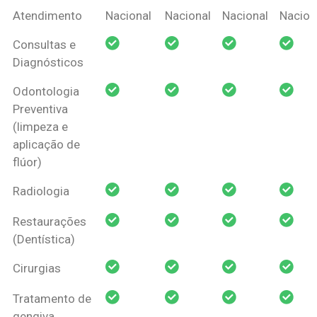
Coberturas
Nacional
Criança
Prótese
Ortodo
Atendimento
Nacional
Nacional
Nacional
Nacion
Amil Dental
Consultas e
Pessoa Física
Diagnósticos
Odontologia
Preventiva
(limpeza e
aplicação de
flúor)
Radiologia
Restaurações
(Dentística)
Cirurgias
Tratamento de
gengiva