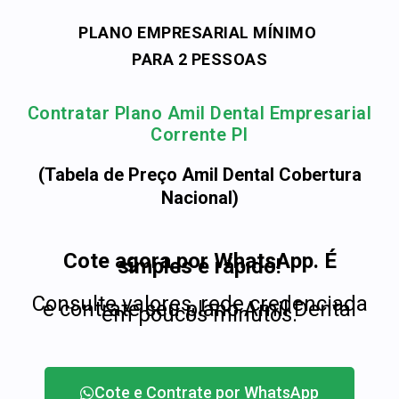
PLANO EMPRESARIAL MÍNIMO
PARA 2 PESSOAS
Contratar Plano Amil Dental Empresarial
Corrente PI
(Tabela de Preço Amil Dental Cobertura
Nacional)
Cote agora por WhatsApp. É
simples e rápido!
Consulte valores, rede credenciada
e contrate seu plano Amil Dental
em poucos minutos.
Cote e Contrate por WhatsApp