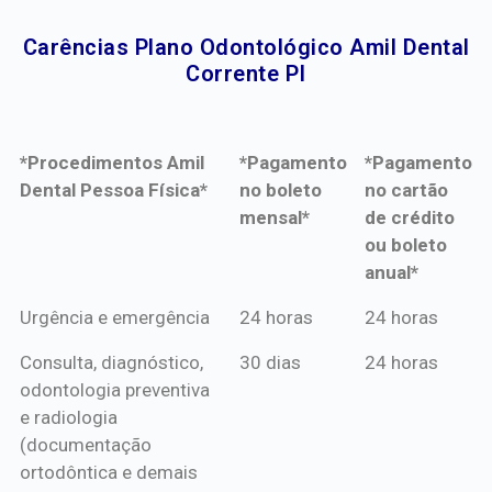
Carências Plano Odontológico Amil Dental
Corrente PI​
*Procedimentos Amil
*Pagamento
*Pagamento
Dental Pessoa Física*
no boleto
no cartão
mensal*
de crédito
ou boleto
anual*
*Procedimentos Amil
*Pagamento
*Pagamento
Urgência e emergência
24 horas
24 horas
Dental Pessoa Física*
no boleto
no cartão
Consulta, diagnóstico,
30 dias
24 horas
mensal*
de crédito
odontologia preventiva
ou boleto
e radiologia
anual*
(documentação
ortodôntica e demais