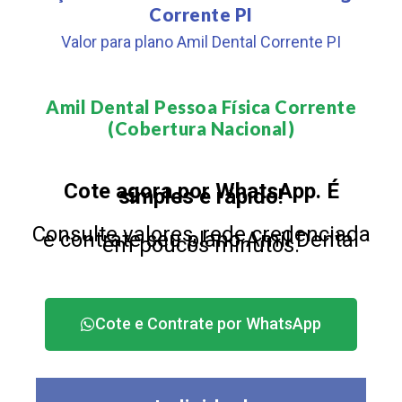
Corrente PI
Valor para plano Amil Dental Corrente PI
Amil Dental Pessoa Física Corrente
(Cobertura Nacional)​
Cote agora por WhatsApp. É
simples e rápido!
Consulte valores, rede credenciada
e contrate seu plano Amil Dental
em poucos minutos.
Cote e Contrate por WhatsApp