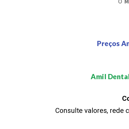
O
M
Preços Am
Amil Dental
Co
Consulte valores, rede