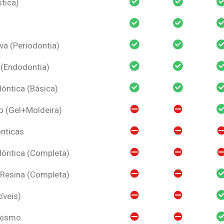
tica)
va (Periodontia)
 (Endodontia)
ntica (Básica)
o (Gel+Moldeira)
nticas
ôntica (Completa)
 Resina (Completa)
íveis)
uxismo