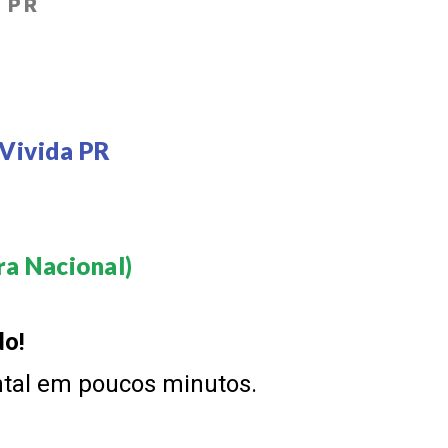
a PR
 Vivida PR
a Nacional)​
do!
ntal em poucos minutos.