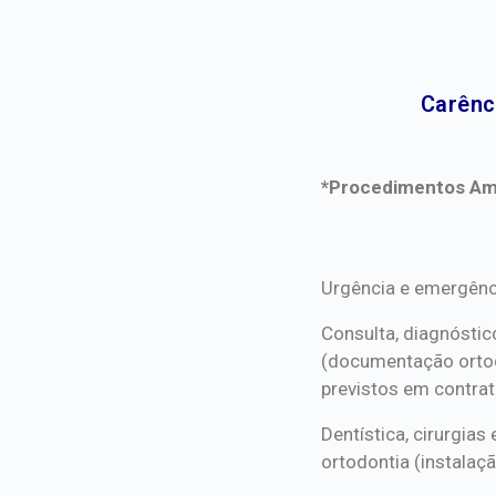
Carênc
*Procedimentos Ami
*Procedimentos Ami
Urgência e emergênc
Consulta, diagnóstic
(documentação orto
previstos em contrat
Dentística, cirurgia
ortodontia (instalaçã