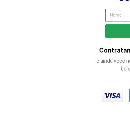
Contrata
e ainda você n
bole