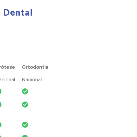
 Dental
rótese
Ortodontia
rótese
Ortodontia
acional
Nacional