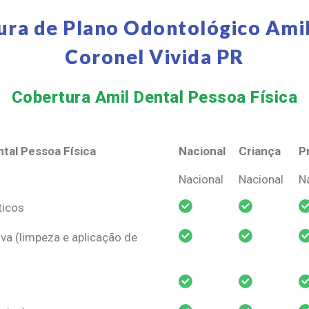
ura de Plano Odontológico Amil
Coronel Vivida PR
Cobertura Amil Dental Pessoa Física​
tal Pessoa Física
Nacional
Criança
P
tal Pessoa Física
Nacional
Criança
P
Nacional
Nacional
N
ticos
va (limpeza e aplicação de