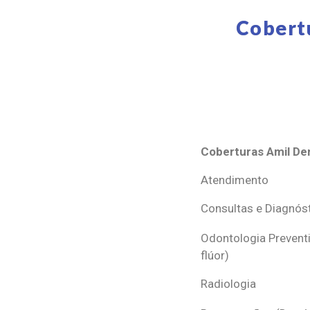
Cobert
Coberturas Amil Den
Coberturas Amil Den
Atendimento
Consultas e Diagnós
Odontologia Preventi
flúor)
Radiologia