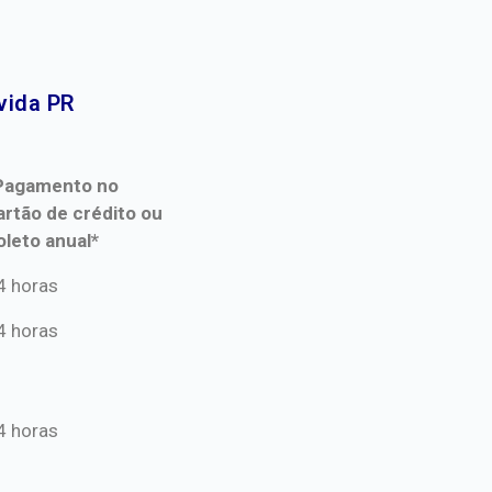
ida PR​
Pagamento no
artão de crédito ou
oleto anual*
Pagamento no
4 horas
artão de crédito ou
4 horas
oleto anual*
4 horas