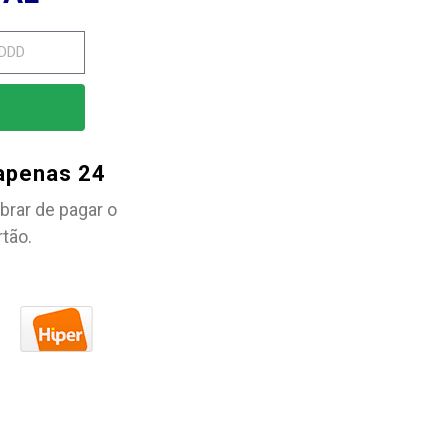
 apenas 24
brar de pagar o
rtão.