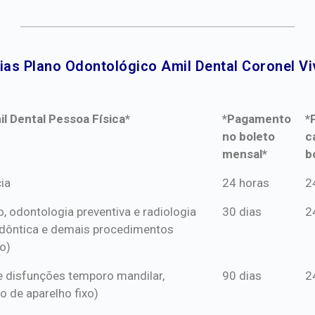
ias Plano Odontológico Amil Dental Coronel Viv
l Dental Pessoa Física*
*Pagamento
*
no boleto
c
mensal*
b
l Dental Pessoa Física*
*Pagamento
*
ia
24 horas
2
no boleto
c
o, odontologia preventiva e radiologia
30 dias
2
mensal*
b
dôntica e demais procedimentos
o)
s e disfunções temporo mandilar,
90 dias
2
o de aparelho fixo)