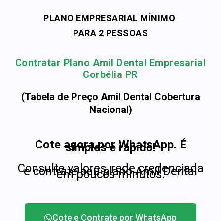
PLANO EMPRESARIAL MÍNIMO
PARA 2 PESSOAS
Contratar Plano Amil Dental Empresarial
Corbélia PR
(Tabela de Preço Amil Dental Cobertura
Nacional)
Cote agora por WhatsApp. É
simples e rápido!
Consulte valores, rede credenciada
e contrate seu plano Amil Dental
em poucos minutos.
Cote e Contrate por WhatsApp