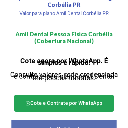
Corbélia PR
Valor para plano Amil Dental Corbélia PR
Amil Dental Pessoa Física Corbélia
(Cobertura Nacional)​
Cote agora por WhatsApp. É
simples e rápido!
Consulte valores, rede credenciada
e contrate seu plano Amil Dental
em poucos minutos.
Cote e Contrate por WhatsApp