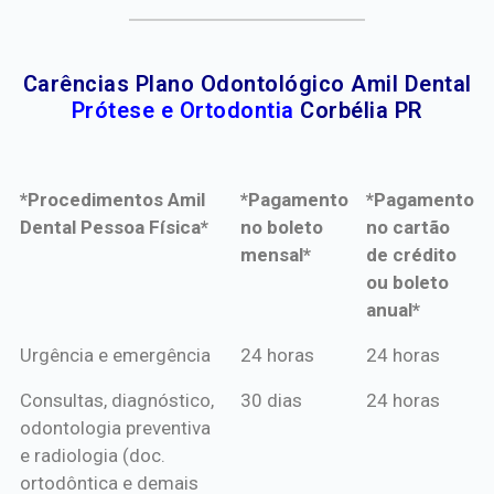
Carências Plano Odontológico Amil Dental
Prótese e Ortodontia
Corbélia PR
*Procedimentos Amil
*Pagamento
*Pagamento
Dental Pessoa Física*
no boleto
no cartão
mensal*
de crédito
ou boleto
anual*
*Procedimentos Amil
*Pagamento
*Pagamento
Urgência e emergência
24 horas
24 horas
Dental Pessoa Física*
no boleto
no cartão
Consultas, diagnóstico,
30 dias
24 horas
mensal*
de crédito
odontologia preventiva
ou boleto
e radiologia (doc.
anual*
ortodôntica e demais