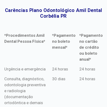
Carências Plano Odontológico Amil Dental
Corbélia PR​
*Procedimentos Amil
*Pagamento
*Pagamento
Dental Pessoa Física*
no boleto
no cartão
mensal*
de crédito
ou boleto
anual*
*Procedimentos Amil
*Pagamento
*Pagamento
Urgência e emergência
24 horas
24 horas
Dental Pessoa Física*
no boleto
no cartão
Consulta, diagnóstico,
30 dias
24 horas
mensal*
de crédito
odontologia preventiva
ou boleto
e radiologia
anual*
(documentação
ortodôntica e demais