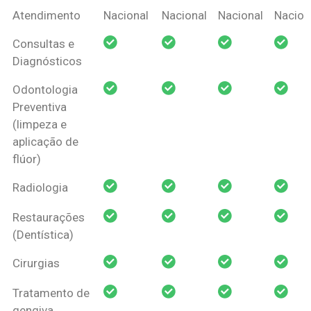
Coberturas
Nacional
Criança
Prótese
Ortodo
Atendimento
Nacional
Nacional
Nacional
Nacion
Amil Dental
Consultas e
Pessoa Física
Diagnósticos
Odontologia
Preventiva
(limpeza e
aplicação de
flúor)
Radiologia
Restaurações
(Dentística)
Cirurgias
Tratamento de
gengiva