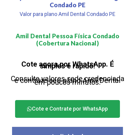
Condado PE
Valor para plano Amil Dental Condado PE
Amil Dental Pessoa Física Condado
(Cobertura Nacional)​
Cote agora por WhatsApp. É
simples e rápido!
Consulte valores, rede credenciada
e contrate seu plano Amil Dental
em poucos minutos.
Cote e Contrate por WhatsApp