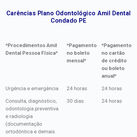
Carências Plano Odontológico Amil Dental
Condado PE​
*Procedimentos Amil
*Pagamento
*Pagamento
Dental Pessoa Física*
no boleto
no cartão
mensal*
de crédito
ou boleto
anual*
*Procedimentos Amil
*Pagamento
*Pagamento
Urgência e emergência
24 horas
24 horas
Dental Pessoa Física*
no boleto
no cartão
Consulta, diagnóstico,
30 dias
24 horas
mensal*
de crédito
odontologia preventiva
ou boleto
e radiologia
anual*
(documentação
ortodôntica e demais