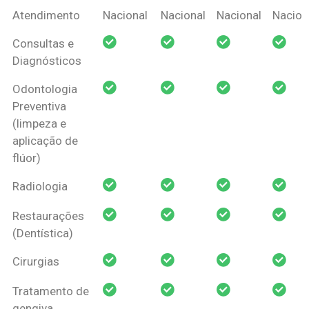
Coberturas
Nacional
Criança
Prótese
Ortodo
Atendimento
Nacional
Nacional
Nacional
Nacion
Amil Dental
Consultas e
Pessoa Física
Diagnósticos
Odontologia
Preventiva
(limpeza e
aplicação de
flúor)
Radiologia
Restaurações
(Dentística)
Cirurgias
Tratamento de
gengiva