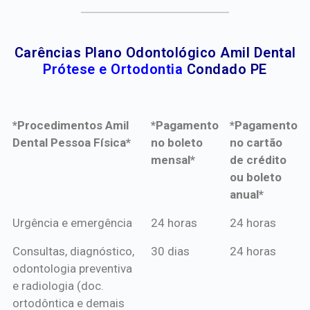
Carências Plano Odontológico Amil Dental
Prótese e Ortodontia
Condado PE
*Procedimentos Amil
*Pagamento
*Pagamento
Dental Pessoa Física*
no boleto
no cartão
mensal*
de crédito
ou boleto
anual*
*Procedimentos Amil
*Pagamento
*Pagamento
Urgência e emergência
24 horas
24 horas
Dental Pessoa Física*
no boleto
no cartão
Consultas, diagnóstico,
30 dias
24 horas
mensal*
de crédito
odontologia preventiva
ou boleto
e radiologia (doc.
anual*
ortodôntica e demais