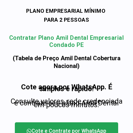
PLANO EMPRESARIAL MÍNIMO
PARA 2 PESSOAS
Contratar Plano Amil Dental Empresarial
Condado PE
(Tabela de Preço Amil Dental Cobertura
Nacional)
Cote agora por WhatsApp. É
simples e rápido!
Consulte valores, rede credenciada
e contrate seu plano Amil Dental
em poucos minutos.
Cote e Contrate por WhatsApp