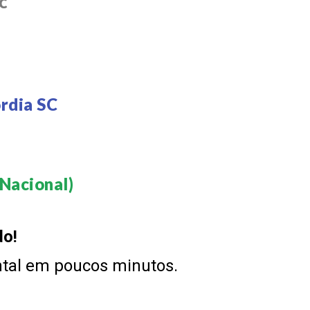
SC
rdia SC
Nacional)​
do!
ntal em poucos minutos.