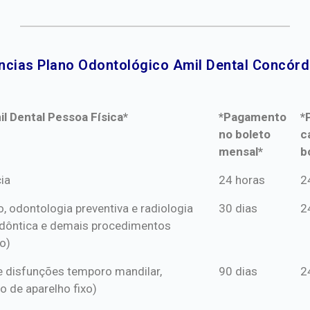
ncias Plano Odontológico Amil Dental Concórdi
l Dental Pessoa Física*
*Pagamento
*
no boleto
c
mensal*
b
l Dental Pessoa Física*
*Pagamento
*
ia
24 horas
2
no boleto
c
o, odontologia preventiva e radiologia
30 dias
2
mensal*
b
dôntica e demais procedimentos
o)
s e disfunções temporo mandilar,
90 dias
2
o de aparelho fixo)