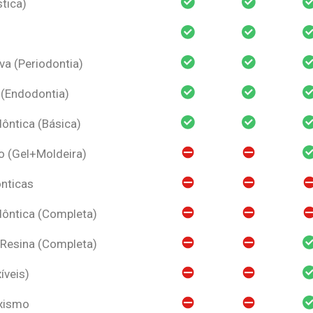
tica)
va (Periodontia)
 (Endodontia)
ntica (Básica)
o (Gel+Moldeira)
nticas
ôntica (Completa)
 Resina (Completa)
íveis)
uxismo