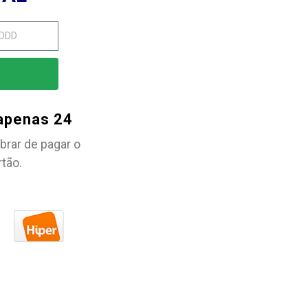
 apenas 24
brar de pagar o
rtão.