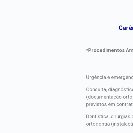
Carê
*Procedimentos Ami
*Procedimentos Ami
Urgência e emergênc
Consulta, diagnóstic
(documentação orto
previstos em contrat
Dentística, cirurgia
ortodontia (instalaçã