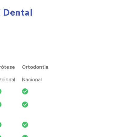
 Dental
rótese
Ortodontia
rótese
Ortodontia
acional
Nacional