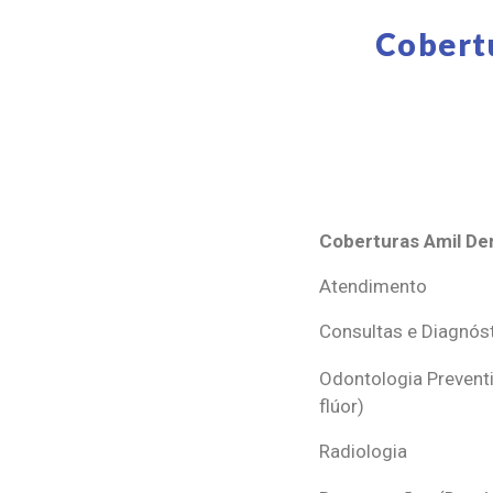
Cobert
Coberturas Amil Den
Coberturas Amil Den
Atendimento
Consultas e Diagnós
Odontologia Preventi
flúor)
Radiologia