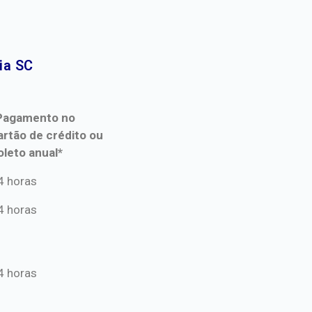
a SC​
Pagamento no
artão de crédito ou
oleto anual*
Pagamento no
4 horas
artão de crédito ou
4 horas
oleto anual*
4 horas