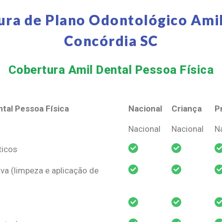
ura de Plano Odontológico Amil
Concórdia SC
Cobertura Amil Dental Pessoa Física​
tal Pessoa Física
Nacional
Criança
P
tal Pessoa Física
Nacional
Criança
P
Nacional
Nacional
N
ticos
va (limpeza e aplicação de