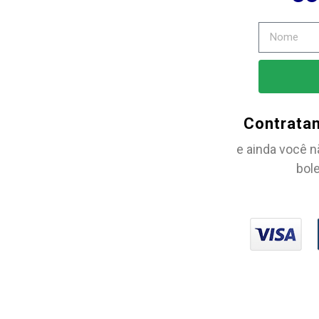
Contrata
e ainda você n
bole