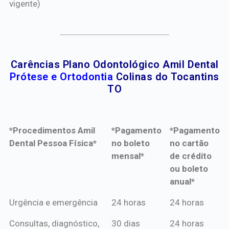
vigente)
Carências Plano Odontológico Amil Dental
Prótese e Ortodontia
Colinas do Tocantins
TO
*Procedimentos Amil
*Pagamento
*Pagamento
Dental Pessoa Física*
no boleto
no cartão
mensal*
de crédito
ou boleto
anual*
*Procedimentos Amil
*Pagamento
*Pagamento
Urgência e emergência
24 horas
24 horas
Dental Pessoa Física*
no boleto
no cartão
Consultas, diagnóstico,
30 dias
24 horas
mensal*
de crédito