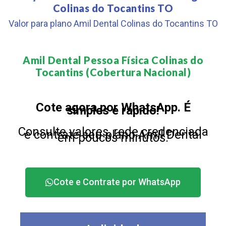
Colinas do Tocantins TO
Valor para plano Amil Dental Colinas do Tocantins TO
Amil Dental Pessoa Física Colinas do
Tocantins (Cobertura Nacional)​
Cote agora por WhatsApp. É
simples e rápido!
Consulte valores, rede credenciada
e contrate seu plano Amil Dental
em poucos minutos.
Cote e Contrate por WhatsApp