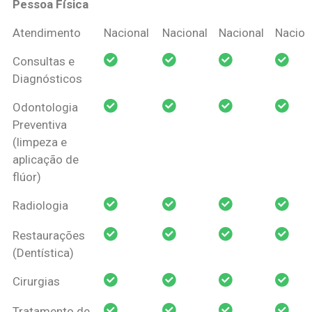
Pessoa Física
Coberturas
Nacional
Criança
Prótese
Ortodo
Atendimento
Nacional
Nacional
Nacional
Nacion
Amil Dental
Consultas e
Pessoa Física
Diagnósticos
Odontologia
Preventiva
(limpeza e
aplicação de
flúor)
Radiologia
Restaurações
(Dentística)
Cirurgias
Tratamento de