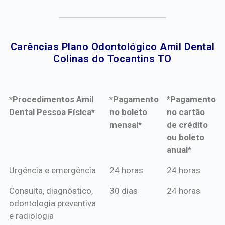
Carências Plano Odontológico Amil Dental
Colinas do Tocantins TO​
*Procedimentos Amil
*Pagamento
*Pagamento
Dental Pessoa Física*
no boleto
no cartão
mensal*
de crédito
ou boleto
anual*
*Procedimentos Amil
*Pagamento
*Pagamento
Urgência e emergência
24 horas
24 horas
Dental Pessoa Física*
no boleto
no cartão
Consulta, diagnóstico,
30 dias
24 horas
mensal*
de crédito
odontologia preventiva
ou boleto
e radiologia
anual*