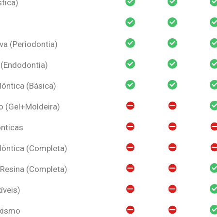
tica)
va (Periodontia)
 (Endodontia)
ntica (Básica)
o (Gel+Moldeira)
nticas
ôntica (Completa)
 Resina (Completa)
íveis)
uxismo