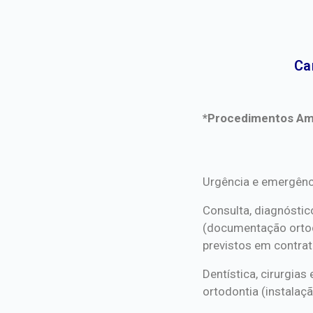
Ca
*Procedimentos Ami
*Procedimentos Ami
Urgência e emergênc
Consulta, diagnóstic
(documentação orto
previstos em contrat
Dentística, cirurgia
ortodontia (instalaçã