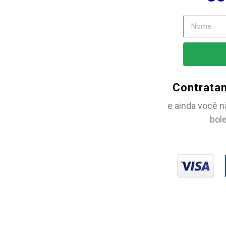
Contrata
e ainda você n
bole