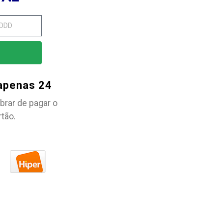
 apenas 24
brar de pagar o
rtão.