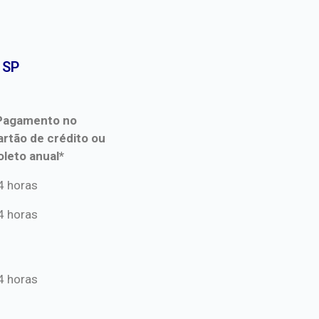
SP​
Pagamento no
artão de crédito ou
oleto anual*
Pagamento no
4 horas
artão de crédito ou
4 horas
oleto anual*
4 horas