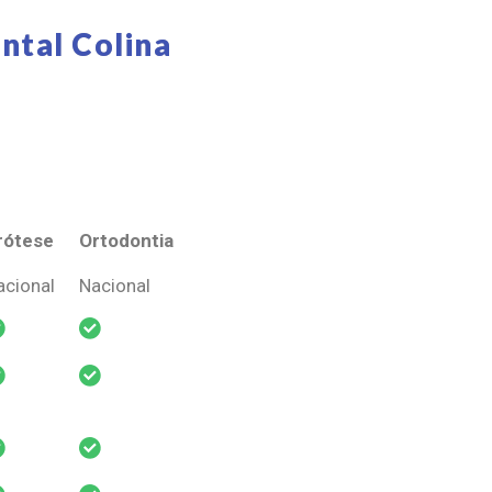
ntal Colina
rótese
Ortodontia
rótese
Ortodontia
acional
Nacional