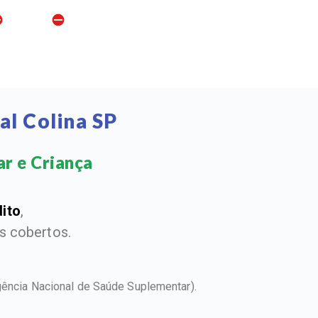
al Colina SP
r e Criança​
dito
,
 cobertos.
gência Nacional de Saúde Suplementar).