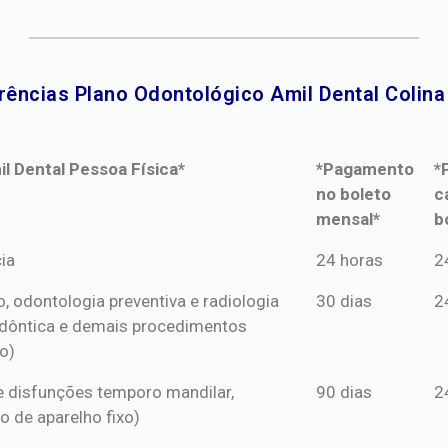
rências Plano Odontológico Amil Dental Colina 
l Dental Pessoa Física*
*Pagamento
*
no boleto
c
mensal*
b
l Dental Pessoa Física*
*Pagamento
*
ia
24 horas
2
no boleto
c
o, odontologia preventiva e radiologia
30 dias
2
mensal*
b
dôntica e demais procedimentos
o)
s e disfunções temporo mandilar,
90 dias
2
o de aparelho fixo)