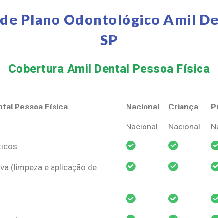
de Plano Odontológico Amil De
SP
Cobertura Amil Dental Pessoa Física​
tal Pessoa Física
Nacional
Criança
P
tal Pessoa Física
Nacional
Criança
P
Nacional
Nacional
N
ticos
va (limpeza e aplicação de