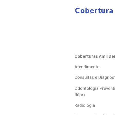
Cobertura 
Coberturas Amil Den
Coberturas Amil Den
Atendimento
Consultas e Diagnós
Odontologia Preventi
flúor)
Radiologia