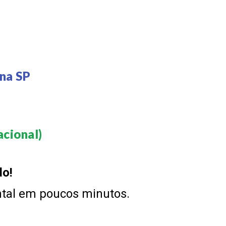
na SP
cional)​
do!
ntal em poucos minutos.