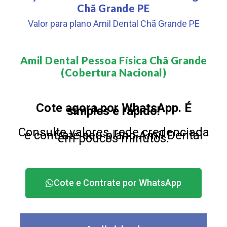
Chã Grande PE
Valor para plano Amil Dental Chã Grande PE
Amil Dental Pessoa Física Chã Grande
(Cobertura Nacional)​
Cote agora por WhatsApp. É
simples e rápido!
Consulte valores, rede credenciada
e contrate seu plano Amil Dental
em poucos minutos.
Cote e Contrate por WhatsApp