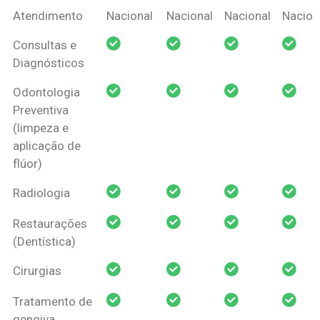
Coberturas
Nacional
Criança
Prótese
Ortodo
Atendimento
Nacional
Nacional
Nacional
Nacion
Amil Dental
Consultas e
Pessoa Física
Diagnósticos
Odontologia
Preventiva
(limpeza e
aplicação de
flúor)
Radiologia
Restaurações
(Dentística)
Cirurgias
Tratamento de
gengiva