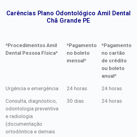
Carências Plano Odontológico Amil Dental
Chã Grande PE​
*Procedimentos Amil
*Pagamento
*Pagamento
Dental Pessoa Física*
no boleto
no cartão
mensal*
de crédito
ou boleto
anual*
*Procedimentos Amil
*Pagamento
*Pagamento
Urgência e emergência
24 horas
24 horas
Dental Pessoa Física*
no boleto
no cartão
Consulta, diagnóstico,
30 dias
24 horas
mensal*
de crédito
odontologia preventiva
ou boleto
e radiologia
anual*
(documentação
ortodôntica e demais