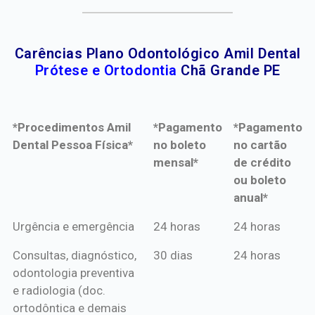
Carências Plano Odontológico Amil Dental
Prótese e Ortodontia
Chã Grande PE
*Procedimentos Amil
*Pagamento
*Pagamento
Dental Pessoa Física*
no boleto
no cartão
mensal*
de crédito
ou boleto
anual*
*Procedimentos Amil
*Pagamento
*Pagamento
Urgência e emergência
24 horas
24 horas
Dental Pessoa Física*
no boleto
no cartão
Consultas, diagnóstico,
30 dias
24 horas
mensal*
de crédito
odontologia preventiva
ou boleto
e radiologia (doc.
anual*
ortodôntica e demais