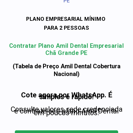
PE
PLANO EMPRESARIAL MÍNIMO
PARA 2 PESSOAS
Contratar Plano Amil Dental Empresarial
Chã Grande PE
(Tabela de Preço Amil Dental Cobertura
Nacional)
Cote agora por WhatsApp. É
simples e rápido!
Consulte valores, rede credenciada
e contrate seu plano Amil Dental
em poucos minutos.