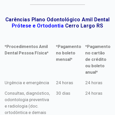
Carências Plano Odontológico Amil Dental
Prótese e Ortodontia
Cerro Largo RS
*Procedimentos Amil
*Pagamento
*Pagamento
Dental Pessoa Física*
no boleto
no cartão
mensal*
de crédito
ou boleto
anual*
*Procedimentos Amil
*Pagamento
*Pagamento
Urgência e emergência
24 horas
24 horas
Dental Pessoa Física*
no boleto
no cartão
Consultas, diagnóstico,
30 dias
24 horas
mensal*
de crédito
odontologia preventiva
ou boleto
e radiologia (doc.
anual*
ortodôntica e demais