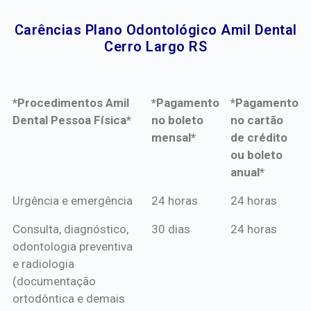
Carências Plano Odontológico Amil Dental
Cerro Largo RS​
*Procedimentos Amil
*Pagamento
*Pagamento
Dental Pessoa Física*
no boleto
no cartão
mensal*
de crédito
ou boleto
anual*
*Procedimentos Amil
*Pagamento
*Pagamento
Urgência e emergência
24 horas
24 horas
Dental Pessoa Física*
no boleto
no cartão
Consulta, diagnóstico,
30 dias
24 horas
mensal*
de crédito
odontologia preventiva
ou boleto
e radiologia
anual*
(documentação
ortodôntica e demais