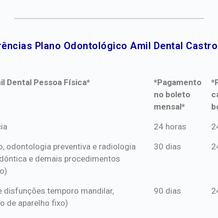
ências Plano Odontológico Amil Dental Castro
l Dental Pessoa Física*
*Pagamento
*
no boleto
c
mensal*
b
l Dental Pessoa Física*
*Pagamento
*
ia
24 horas
2
no boleto
c
o, odontologia preventiva e radiologia
30 dias
2
mensal*
b
dôntica e demais procedimentos
o)
s e disfunções temporo mandilar,
90 dias
2
o de aparelho fixo)