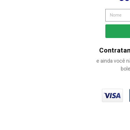
Contrata
e ainda você n
bole