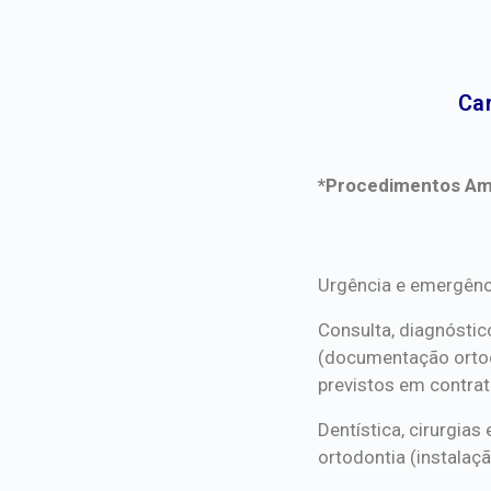
Car
*Procedimentos Ami
*Procedimentos Ami
Urgência e emergênc
Consulta, diagnóstic
(documentação orto
previstos em contrat
Dentística, cirurgia
ortodontia (instalaçã