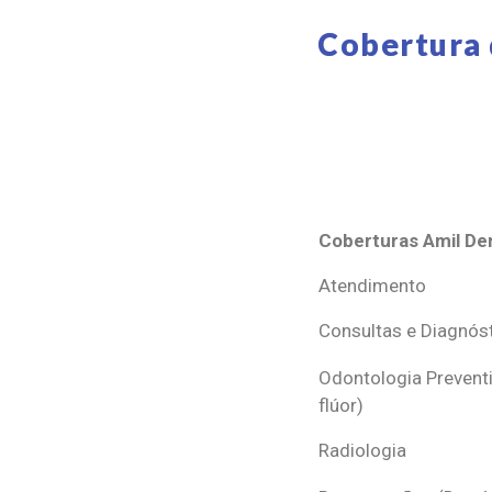
Cobertura 
Coberturas Amil Den
Coberturas Amil Den
Atendimento
Consultas e Diagnós
Odontologia Preventi
flúor)
Radiologia