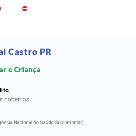
al Castro PR
r e Criança​
dito
,
 cobertos.
gência Nacional de Saúde Suplementar).