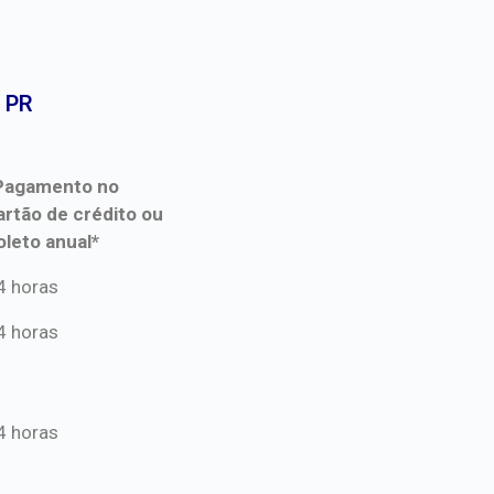
 PR​
Pagamento no
artão de crédito ou
oleto anual*
Pagamento no
4 horas
artão de crédito ou
4 horas
oleto anual*
4 horas