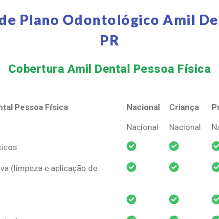
de Plano Odontológico Amil De
PR
Cobertura Amil Dental Pessoa Física​
tal Pessoa Física
Nacional
Criança
P
tal Pessoa Física
Nacional
Criança
P
Nacional
Nacional
N
ticos
va (limpeza e aplicação de