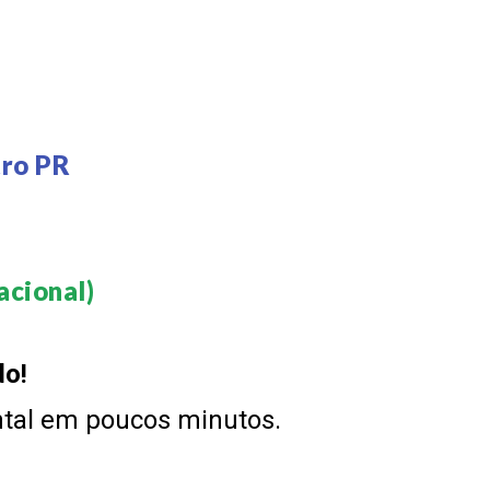
tro PR
cional)​
do!
ntal em poucos minutos.