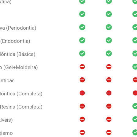
tica)
va (Periodontia)
 (Endodontia)
ntica (Básica)
o (Gel+Moldeira)
nticas
ôntica (Completa)
 Resina (Completa)
íveis)
uxismo