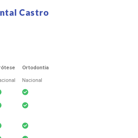
ntal Castro
rótese
Ortodontia
rótese
Ortodontia
acional
Nacional