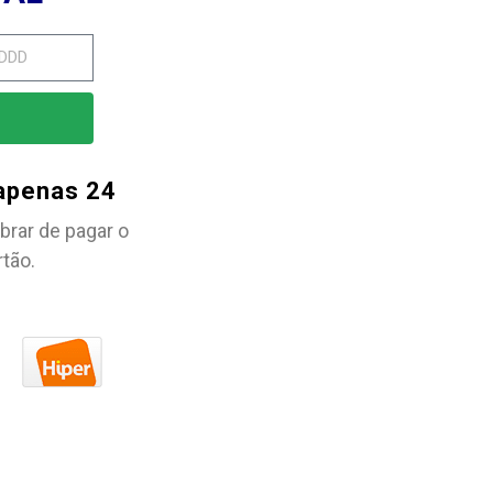
 apenas 24
brar de pagar o
rtão.