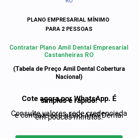
RO
PLANO EMPRESARIAL MÍNIMO
PARA 2 PESSOAS
Contratar Plano Amil Dental Empresarial
Castanheiras RO
(Tabela de Preço Amil Dental Cobertura
Nacional)
Cote agora por WhatsApp. É
simples e rápido!
Consulte valores, rede credenciada
e contrate seu plano Amil Dental
em poucos minutos.