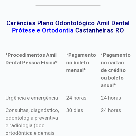
Carências Plano Odontológico Amil Dental
Prótese e Ortodontia
Castanheiras RO
*Procedimentos Amil
*Pagamento
*Pagamento
Dental Pessoa Física*
no boleto
no cartão
mensal*
de crédito
ou boleto
anual*
*Procedimentos Amil
*Pagamento
*Pagamento
Urgência e emergência
24 horas
24 horas
Dental Pessoa Física*
no boleto
no cartão
Consultas, diagnóstico,
30 dias
24 horas
mensal*
de crédito
odontologia preventiva
ou boleto
e radiologia (doc.
anual*
ortodôntica e demais