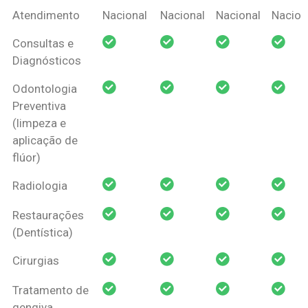
Coberturas
Nacional
Criança
Prótese
Ortodo
Atendimento
Nacional
Nacional
Nacional
Nacion
Amil Dental
Consultas e
Pessoa Física
Diagnósticos
Odontologia
Preventiva
(limpeza e
aplicação de
flúor)
Radiologia
Restaurações
(Dentística)
Cirurgias
Tratamento de
gengiva