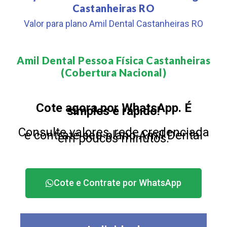
Castanheiras RO
Valor para plano Amil Dental Castanheiras RO
Amil Dental Pessoa Física Castanheiras
(Cobertura Nacional)​
Cote agora por WhatsApp. É
simples e rápido!
Consulte valores, rede credenciada
e contrate seu plano Amil Dental
em poucos minutos.
Cote e Contrate por WhatsApp