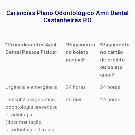
Carências Plano Odontológico Amil Dental
Castanheiras RO​
*Procedimentos Amil
*Pagamento
*Pagamento
Dental Pessoa Física*
no boleto
no cartão
mensal*
de crédito
ou boleto
anual*
*Procedimentos Amil
*Pagamento
*Pagamento
Urgência e emergência
24 horas
24 horas
Dental Pessoa Física*
no boleto
no cartão
Consulta, diagnóstico,
30 dias
24 horas
mensal*
de crédito
odontologia preventiva
ou boleto
e radiologia
anual*
(documentação
ortodôntica e demais