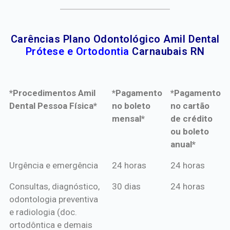
Carências Plano Odontológico Amil Dental
Prótese e Ortodontia
Carnaubais RN
*Procedimentos Amil
*Pagamento
*Pagamento
Dental Pessoa Física*
no boleto
no cartão
mensal*
de crédito
ou boleto
anual*
*Procedimentos Amil
*Pagamento
*Pagamento
Urgência e emergência
24 horas
24 horas
Dental Pessoa Física*
no boleto
no cartão
Consultas, diagnóstico,
30 dias
24 horas
mensal*
de crédito
odontologia preventiva
ou boleto
e radiologia (doc.
anual*
ortodôntica e demais