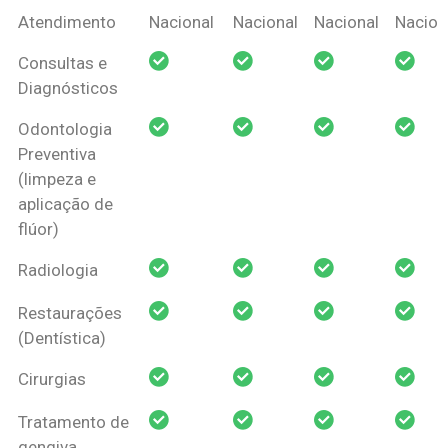
Coberturas
Nacional
Criança
Prótese
Ortodo
Atendimento
Nacional
Nacional
Nacional
Nacion
Amil Dental
Consultas e
Pessoa Física
Diagnósticos
Odontologia
Preventiva
(limpeza e
aplicação de
flúor)
Radiologia
Restaurações
(Dentística)
Cirurgias
Tratamento de
gengiva