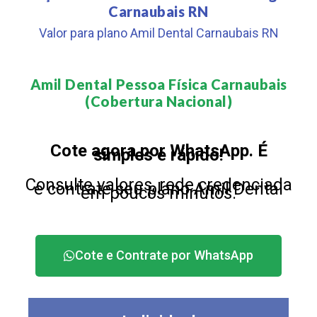
Carnaubais RN
Valor para plano Amil Dental Carnaubais RN
Amil Dental Pessoa Física Carnaubais
(Cobertura Nacional)​
Cote agora por WhatsApp. É
simples e rápido!
Consulte valores, rede credenciada
e contrate seu plano Amil Dental
em poucos minutos.
Cote e Contrate por WhatsApp