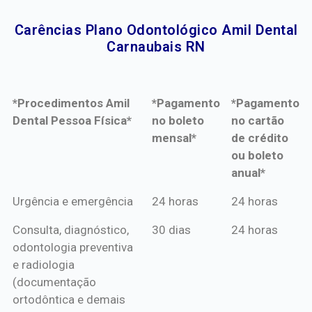
Carências Plano Odontológico Amil Dental
Carnaubais RN​
*Procedimentos Amil
*Pagamento
*Pagamento
Dental Pessoa Física*
no boleto
no cartão
mensal*
de crédito
ou boleto
anual*
*Procedimentos Amil
*Pagamento
*Pagamento
Urgência e emergência
24 horas
24 horas
Dental Pessoa Física*
no boleto
no cartão
Consulta, diagnóstico,
30 dias
24 horas
mensal*
de crédito
odontologia preventiva
ou boleto
e radiologia
anual*
(documentação
ortodôntica e demais