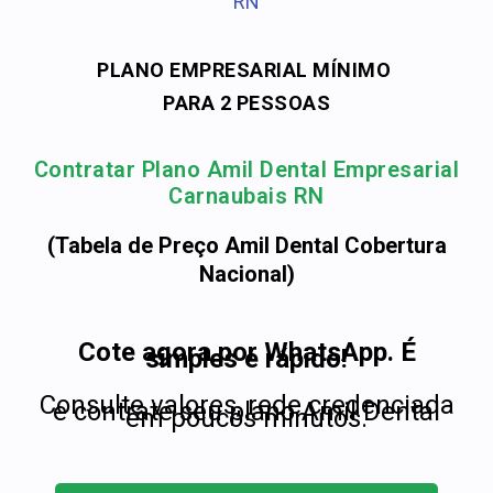
RN
PLANO EMPRESARIAL MÍNIMO
PARA 2 PESSOAS
Contratar Plano Amil Dental Empresarial
Carnaubais RN
(Tabela de Preço Amil Dental Cobertura
Nacional)
Cote agora por WhatsApp. É
simples e rápido!
Consulte valores, rede credenciada
e contrate seu plano Amil Dental
em poucos minutos.