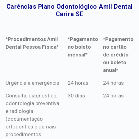
Carências Plano Odontológico Amil Dental
Carira SE​
*Procedimentos Amil
*Pagamento
*Pagamento
Dental Pessoa Física*
no boleto
no cartão
mensal*
de crédito
ou boleto
anual*
*Procedimentos Amil
*Pagamento
*Pagamento
Urgência e emergência
24 horas
24 horas
Dental Pessoa Física*
no boleto
no cartão
Consulta, diagnóstico,
30 dias
24 horas
mensal*
de crédito
odontologia preventiva
ou boleto
e radiologia
anual*
(documentação
ortodôntica e demais
procedimentos