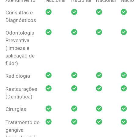
Amil Dental
Consultas e
Pessoa Física
Diagnósticos
Odontologia
Preventiva
(limpeza e
aplicação de
flúor)
Radiologia
Restaurações
(Dentística)
Cirurgias
Tratamento de
gengiva