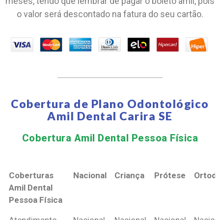
meses, tendo que lembrar de pagar o boleto amil, pois
o valor será descontado na fatura do seu cartão.
Cobertura de Plano Odontológico
Amil Dental Carira SE
Cobertura Amil Dental Pessoa Física​
Coberturas
Nacional
Criança
Prótese
Ortodo
Amil Dental
Pessoa Física
Coberturas
Nacional
Criança
Prótese
Ortodo
Atendimento
Nacional
Nacional
Nacional
Nacion