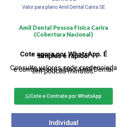
Valor para plano Amil Dental Carira SE
Amil Dental Pessoa Física Carira
(Cobertura Nacional)​
Cote agora por WhatsApp. É
simples e rápido!
Consulte valores, rede credenciada
e contrate seu plano Amil Dental
em poucos minutos.
Cote e Contrate por WhatsApp
Individual