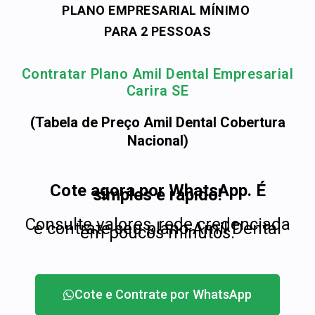
PLANO EMPRESARIAL MÍNIMO
PARA 2 PESSOAS
Contratar Plano Amil Dental Empresarial
Carira SE
(Tabela de Preço Amil Dental Cobertura
Nacional)
Cote agora por WhatsApp. É
simples e rápido!
Consulte valores, rede credenciada
e contrate seu plano Amil Dental
em poucos minutos.
Cote e Contrate por WhatsApp