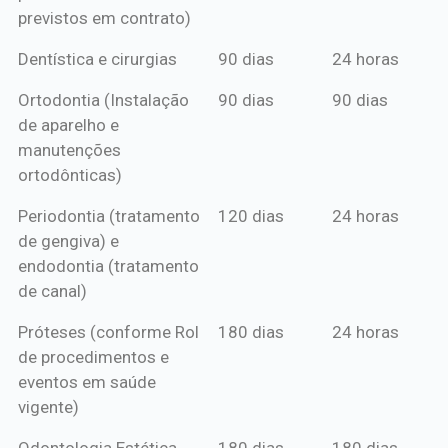
previstos em contrato)
Dentística e cirurgias
90 dias
24 horas
Ortodontia (Instalação
90 dias
90 dias
de aparelho e
manutenções
ortodônticas)
Periodontia (tratamento
120 dias
24 horas
de gengiva) e
endodontia (tratamento
de canal)
Próteses (conforme Rol
180 dias
24 horas
de procedimentos e
eventos em saúde
vigente)
Odontologia Estética
180 dias
180 dias