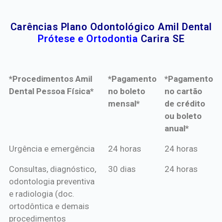
Carências Plano Odontológico Amil Dental
Prótese e Ortodontia
Carira SE
*Procedimentos Amil
*Pagamento
*Pagamento
Dental Pessoa Física*
no boleto
no cartão
mensal*
de crédito
ou boleto
anual*
*Procedimentos Amil
*Pagamento
*Pagamento
Urgência e emergência
24 horas
24 horas
Dental Pessoa Física*
no boleto
no cartão
Consultas, diagnóstico,
30 dias
24 horas
mensal*
de crédito
odontologia preventiva
ou boleto
e radiologia (doc.
anual*
ortodôntica e demais
procedimentos