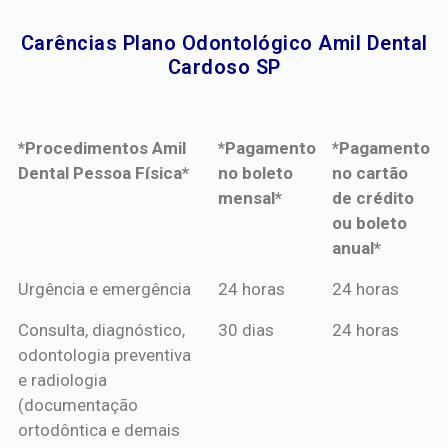
Carências Plano Odontológico Amil Dental
Cardoso SP​
*Procedimentos Amil
*Pagamento
*Pagamento
Dental Pessoa Física*
no boleto
no cartão
mensal*
de crédito
ou boleto
anual*
*Procedimentos Amil
*Pagamento
*Pagamento
Urgência e emergência
24 horas
24 horas
Dental Pessoa Física*
no boleto
no cartão
Consulta, diagnóstico,
30 dias
24 horas
mensal*
de crédito
odontologia preventiva
ou boleto
e radiologia
anual*
(documentação
ortodôntica e demais