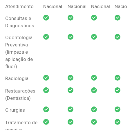
Coberturas
Nacional
Criança
Prótese
Ortodo
Atendimento
Nacional
Nacional
Nacional
Nacion
Amil Dental
Consultas e
Pessoa Física
Diagnósticos
Odontologia
Preventiva
(limpeza e
aplicação de
flúor)
Radiologia
Restaurações
(Dentística)
Cirurgias
Tratamento de
gengiva