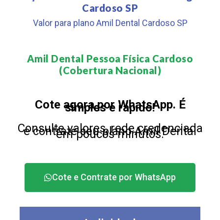
Cardoso SP
Valor para plano Amil Dental Cardoso SP
Amil Dental Pessoa Física Cardoso
(Cobertura Nacional)​
Cote agora por WhatsApp. É
simples e rápido!
Consulte valores, rede credenciada
e contrate seu plano Amil Dental
em poucos minutos.
Cote e Contrate por WhatsApp