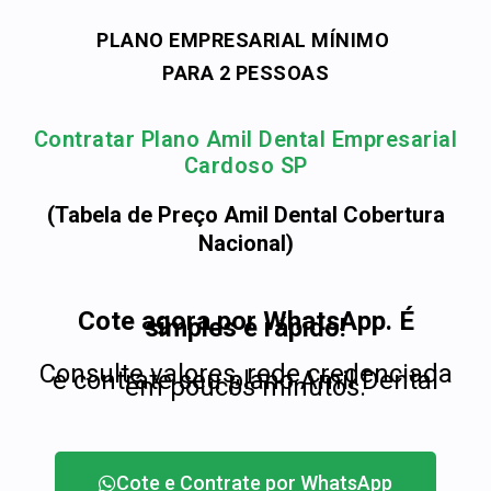
PLANO EMPRESARIAL MÍNIMO
PARA 2 PESSOAS
Contratar Plano Amil Dental Empresarial
Cardoso SP
(Tabela de Preço Amil Dental Cobertura
Nacional)
Cote agora por WhatsApp. É
simples e rápido!
Consulte valores, rede credenciada
e contrate seu plano Amil Dental
em poucos minutos.
Cote e Contrate por WhatsApp