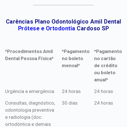
Carências Plano Odontológico Amil Dental
Prótese e Ortodontia
Cardoso SP
*Procedimentos Amil
*Pagamento
*Pagamento
Dental Pessoa Física*
no boleto
no cartão
mensal*
de crédito
ou boleto
anual*
*Procedimentos Amil
*Pagamento
*Pagamento
Urgência e emergência
24 horas
24 horas
Dental Pessoa Física*
no boleto
no cartão
Consultas, diagnóstico,
30 dias
24 horas
mensal*
de crédito
odontologia preventiva
ou boleto
e radiologia (doc.
anual*
ortodôntica e demais