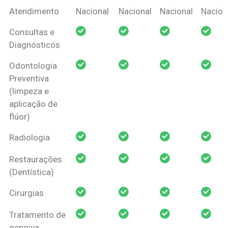
Coberturas
Nacional
Criança
Prótese
Ortodo
Atendimento
Nacional
Nacional
Nacional
Nacion
Amil Dental
Consultas e
Pessoa Física
Diagnósticos
Odontologia
Preventiva
(limpeza e
aplicação de
flúor)
Radiologia
Restaurações
(Dentística)
Cirurgias
Tratamento de
gengiva