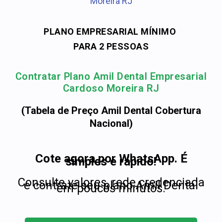
Moreira RJ
PLANO EMPRESARIAL MÍNIMO
PARA 2 PESSOAS
Contratar Plano Amil Dental Empresarial
Cardoso Moreira RJ
(Tabela de Preço Amil Dental Cobertura
Nacional)
Cote agora por WhatsApp. É
simples e rápido!
Consulte valores, rede credenciada
e contrate seu plano Amil Dental
em poucos minutos.