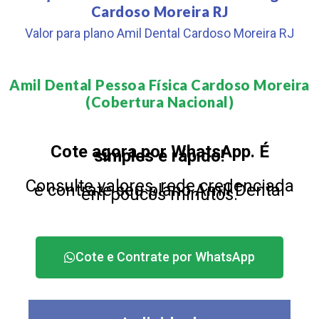
Cardoso Moreira RJ
Valor para plano Amil Dental Cardoso Moreira RJ
Amil Dental Pessoa Física Cardoso Moreira
(Cobertura Nacional)​
Cote agora por WhatsApp. É
simples e rápido!
Consulte valores, rede credenciada
e contrate seu plano Amil Dental
em poucos minutos.
Cote e Contrate por WhatsApp