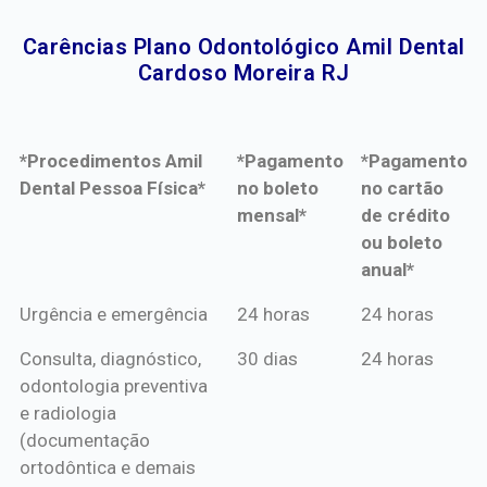
Carências Plano Odontológico Amil Dental
Cardoso Moreira RJ​
*Procedimentos Amil
*Pagamento
*Pagamento
Dental Pessoa Física*
no boleto
no cartão
mensal*
de crédito
ou boleto
anual*
*Procedimentos Amil
*Pagamento
*Pagamento
Urgência e emergência
24 horas
24 horas
Dental Pessoa Física*
no boleto
no cartão
Consulta, diagnóstico,
30 dias
24 horas
mensal*
de crédito
odontologia preventiva
ou boleto
e radiologia
anual*
(documentação
ortodôntica e demais