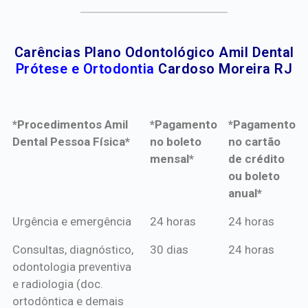
Carências Plano Odontológico Amil Dental
Prótese e Ortodontia
Cardoso Moreira RJ
*Procedimentos Amil
*Pagamento
*Pagamento
Dental Pessoa Física*
no boleto
no cartão
mensal*
de crédito
ou boleto
anual*
*Procedimentos Amil
*Pagamento
*Pagamento
Urgência e emergência
24 horas
24 horas
Dental Pessoa Física*
no boleto
no cartão
Consultas, diagnóstico,
30 dias
24 horas
mensal*
de crédito
odontologia preventiva
ou boleto
e radiologia (doc.
anual*
ortodôntica e demais