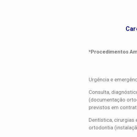
Car
*Procedimentos Ami
*Procedimentos Ami
Urgência e emergênc
Consulta, diagnóstic
(documentação orto
previstos em contrat
Dentística, cirurgia
ortodontia (instalaçã