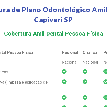
ura de Plano Odontológico Amil
Capivari SP
Cobertura Amil Dental Pessoa Física​
tal Pessoa Física
Nacional
Criança
P
tal Pessoa Física
Nacional
Criança
P
Nacional
Nacional
N
ticos
va (limpeza e aplicação de