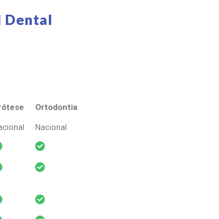
 Dental
rótese
Ortodontia
rótese
Ortodontia
acional
Nacional