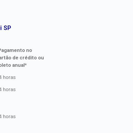
 SP​
Pagamento no
artão de crédito ou
oleto anual*
Pagamento no
4 horas
artão de crédito ou
4 horas
oleto anual*
4 horas