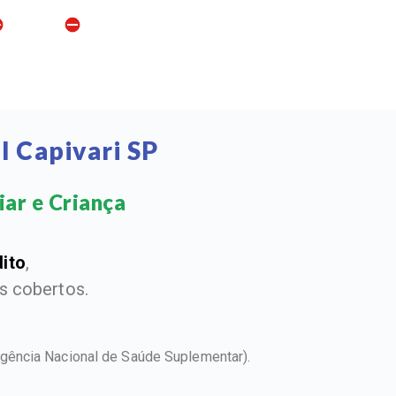
l Capivari SP
ar e Criança​
dito
,
 cobertos.
gência Nacional de Saúde Suplementar).