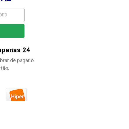
 apenas 24
brar de pagar o
rtão.