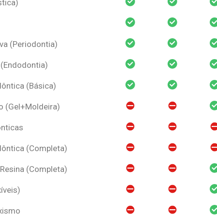
tica)
va (Periodontia)
 (Endodontia)
ntica (Básica)
o (Gel+Moldeira)
nticas
ôntica (Completa)
 Resina (Completa)
íveis)
uxismo