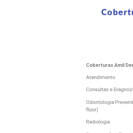
Cobert
Coberturas Amil Den
Coberturas Amil Den
Atendimento
Consultas e Diagnós
Odontologia Preventi
flúor)
Radiologia