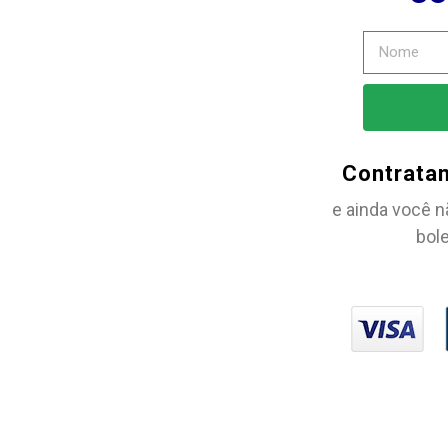
Contrata
e ainda você n
bole