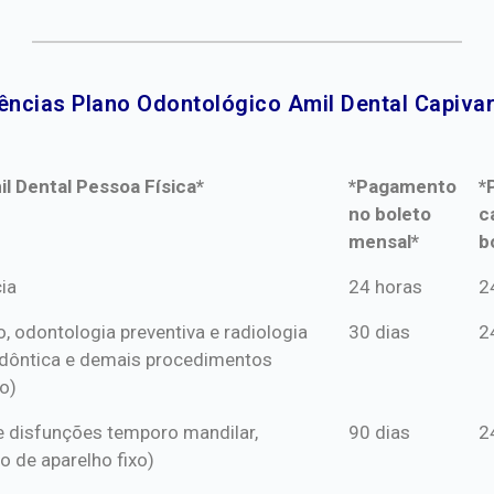
ências Plano Odontológico Amil Dental Capivari
l Dental Pessoa Física*
*Pagamento
*
no boleto
c
mensal*
b
l Dental Pessoa Física*
*Pagamento
*
ia
24 horas
2
no boleto
c
o, odontologia preventiva e radiologia
30 dias
2
mensal*
b
dôntica e demais procedimentos
o)
s e disfunções temporo mandilar,
90 dias
2
o de aparelho fixo)