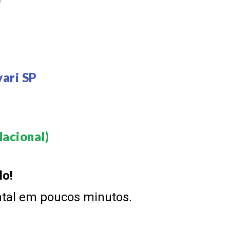
P
ari SP
acional)​
do!
ntal em poucos minutos.